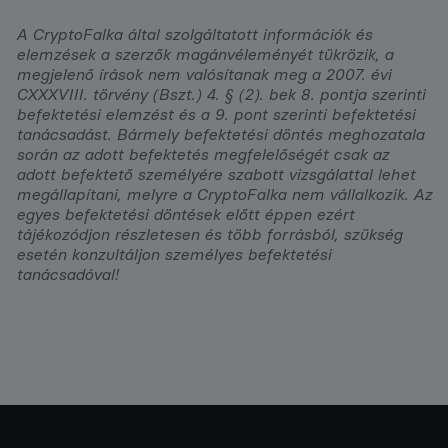
A CryptoFalka által szolgáltatott információk és
elemzések a szerzők magánvéleményét tükrözik, a
megjelenő írások nem valósítanak meg a 2007. évi
CXXXVIII. törvény (Bszt.) 4. § (2). bek 8. pontja szerinti
befektetési elemzést és a 9. pont szerinti befektetési
tanácsadást. Bármely befektetési döntés meghozatala
során az adott befektetés megfelelőségét csak az
adott befektető személyére szabott vizsgálattal lehet
megállapítani, melyre a CryptoFalka nem vállalkozik. Az
egyes befektetési döntések előtt éppen ezért
tájékozódjon részletesen és több forrásból, szükség
esetén konzultáljon személyes befektetési
tanácsadóval!