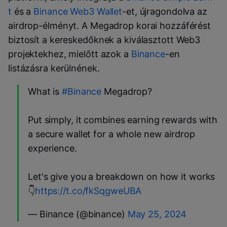
t
és a
Binance Web3 Wallet
-et, újragondolva az
airdrop-élményt. A Megadrop korai hozzáférést
biztosít a kereskedőknek a kiválasztott Web3
projektekhez, mielőtt azok a
Binance
-en
listázásra kerülnének.
What is
#Binance
Megadrop?
Put simply, it combines earning rewards with
a secure wallet for a whole new airdrop
experience.
Let's give you a breakdown on how it works
👇
https://t.co/fkSqgweUBA
— Binance (@binance)
May 25, 2024