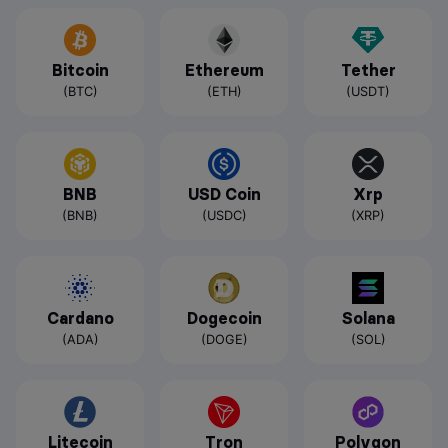
Bitcoin
Ethereum
Tether
(BTC)
(ETH)
(USDT)
BNB
USD Coin
Xrp
(BNB)
(USDC)
(XRP)
Cardano
Dogecoin
Solana
(ADA)
(DOGE)
(SOL)
Litecoin
Tron
Polygon