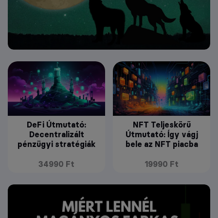
DeFi Útmutató:
NFT Teljeskörű
Decentralizált
Útmutató: Így vágj
pénzügyi stratégiák
bele az NFT piacba
34990 Ft
19990 Ft