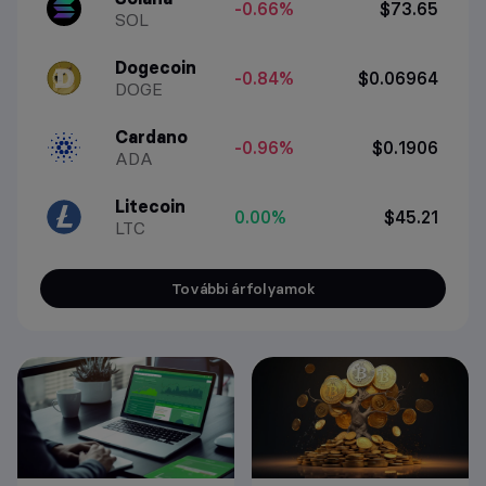
-0.66%
$73.65
SOL
Dogecoin
-0.84%
$0.06964
DOGE
Cardano
-0.96%
$0.1906
ADA
Litecoin
0.00%
$45.21
LTC
További árfolyamok