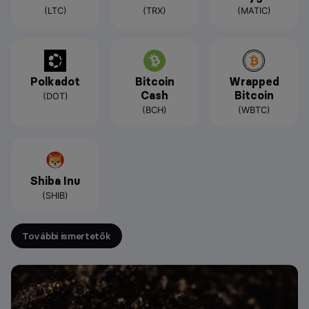
(LTC)
(TRX)
(MATIC)
Polkadot
Bitcoin
Wrapped
Cash
Bitcoin
(DOT)
(BCH)
(WBTC)
Shiba Inu
(SHIB)
További ismertetők