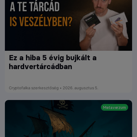
Ez a hiba 5 évig bujkált a
hardvertárcádban
Cryptofalka szerkesztőség • 2026. augusztus 5.
Metaverzum