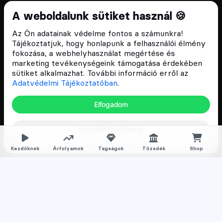
Cryptofalka 2018 óta
A weboldalunk sütiket használ 🍪
Szívünkön viseljük a blokklánc technológia
Az Ön adatainak védelme fontos a számunkra!
népszerűsítését Magyarországon, ezért 2018 óta a
Tájékoztatjuk, hogy honlapunk a felhasználói élmény
Cryptofalka célja, hogy biztosítsa a hazai közösség
fokozása, a webhelyhasználat megértése és
és vállalatok digitális oktatását és fejlődését.
marketing tevékenységeink támogatása érdekében
sütiket alkalmazhat. További információ erről az
Adatvédelmi Tájékoztatóban
.
Oldalak
Elfogadom
Hírek
További lehetőségek
Árfolyamok
Rólunk
Kezdőknek
Árfolyamok
Tagságok
Tőzsdék
Shop
Karrier
Media
Oktatás