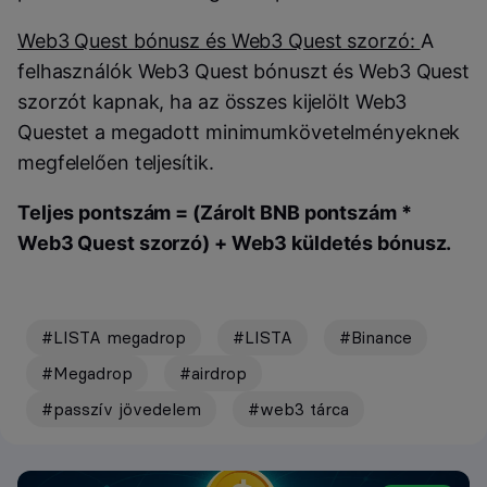
Web3 Quest bónusz és Web3 Quest szorzó:
A
felhasználók Web3 Quest bónuszt és Web3 Quest
szorzót kapnak, ha az összes kijelölt Web3
Questet a megadott minimumkövetelményeknek
megfelelően teljesítik.
Teljes pontszám = (Zárolt BNB pontszám *
Web3 Quest szorzó) + Web3 küldetés bónusz.
#LISTA megadrop
#LISTA
#Binance
#Megadrop
#airdrop
#passzív jövedelem
#web3 tárca