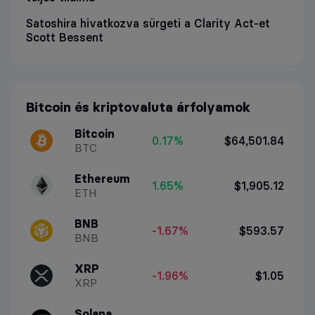
Satoshira hivatkozva sürgeti a Clarity Act-et
Scott Bessent
Bitcoin és kriptovaluta árfolyamok
Bitcoin
0.17%
$64,501.84
BTC
Ethereum
1.65%
$1,905.12
ETH
BNB
-1.67%
$593.57
BNB
XRP
-1.96%
$1.05
XRP
Solana