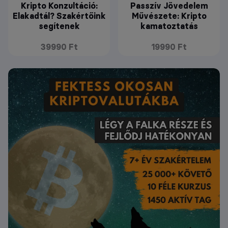
Kripto Konzultáció:
Passzív Jövedelem
Elakadtál? Szakértőink
Művészete: Kripto
segítenek
kamatoztatás
39990 Ft
19990 Ft