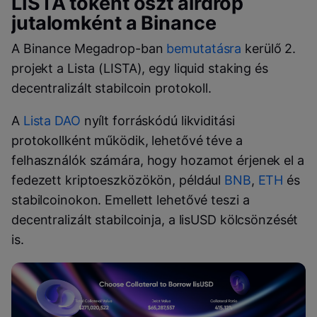
LISTA tokent oszt airdrop
jutalomként a Binance
A Binance Megadrop-ban
bemutatásra
kerülő 2.
projekt a Lista (LISTA), egy liquid staking és
decentralizált stabilcoin protokoll.
A
Lista DAO
nyílt forráskódú likviditási
protokollként működik, lehetővé téve a
felhasználók számára, hogy hozamot érjenek el a
fedezett kriptoeszközökön, például
BNB
,
ETH
és
stabilcoinokon. Emellett lehetővé teszi a
decentralizált stabilcoinja, a lisUSD kölcsönzését
is.