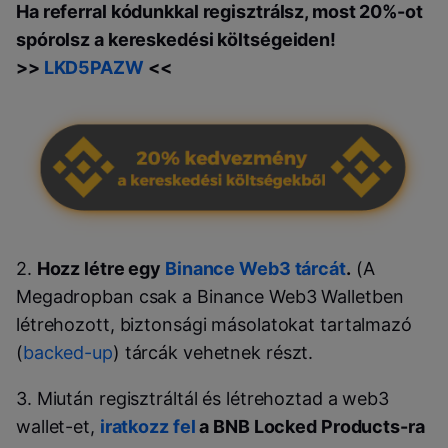
Ha referral kódunkkal regisztrálsz, most 20%-ot
spórolsz a kereskedési költségeiden!
>>
LKD5PAZW
<<
2.
Hozz létre egy
Binance Web3 tárcát
.
(A
Megadropban csak a Binance Web3 Walletben
létrehozott, biztonsági másolatokat tartalmazó
(
backed-up
) tárcák vehetnek részt.
3. Miután regisztráltál és létrehoztad a web3
wallet-et,
iratkozz fel
a BNB Locked Products-ra