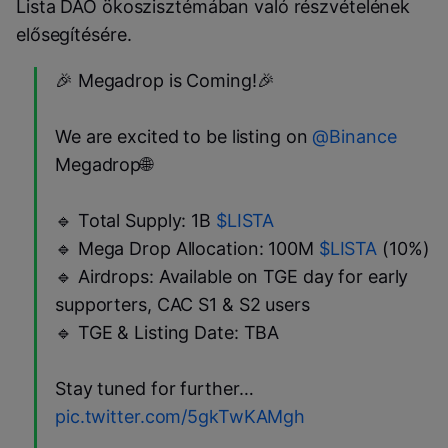
Lista DAO ökoszisztémában való részvételének
elősegítésére.
🎉 Megadrop is Coming!🎉
We are excited to be listing on
@Binance
Megadrop🌐
🔹 Total Supply: 1B
$LISTA
🔹 Mega Drop Allocation: 100M
$LISTA
(10%)
🔹 Airdrops: Available on TGE day for early
supporters, CAC S1 & S2 users
🔹 TGE & Listing Date: TBA
Stay tuned for further…
pic.twitter.com/5gkTwKAMgh