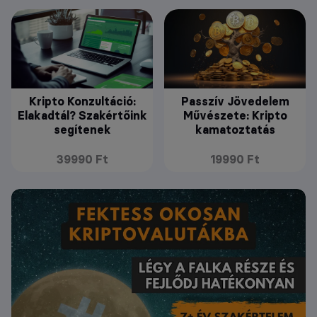
Kripto Konzultáció:
Passzív Jövedelem
Elakadtál? Szakértőink
Művészete: Kripto
segítenek
kamatoztatás
39990 Ft
19990 Ft