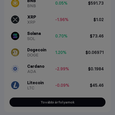
BNB
0.05%
$591.73
BNB
XRP
-1.96%
$1.02
XRP
Solana
0.70%
$73.46
SOL
Dogecoin
1.20%
$0.06971
DOGE
Cardano
-2.99%
$0.1984
ADA
Litecoin
-0.09%
$45.46
LTC
További árfolyamok