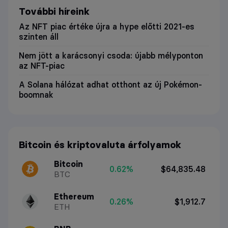
További híreink
Az NFT piac értéke újra a hype előtti 2021-es
szinten áll
Nem jött a karácsonyi csoda: újabb mélyponton
az NFT-piac
A Solana hálózat adhat otthont az új Pokémon-
boomnak
Bitcoin és kriptovaluta árfolyamok
Bitcoin
0.62%
$64,835.48
BTC
Ethereum
0.26%
$1,912.7
ETH