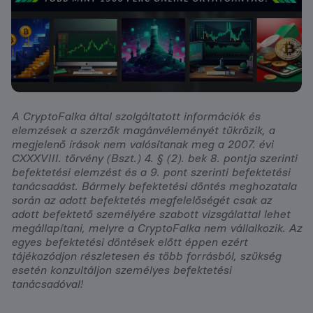
A CryptoFalka által szolgáltatott információk és
elemzések a szerzők magánvéleményét tükrözik, a
megjelenő írások nem valósítanak meg a 2007. évi
CXXXVIII. törvény (Bszt.) 4. § (2). bek 8. pontja szerinti
befektetési elemzést és a 9. pont szerinti befektetési
tanácsadást. Bármely befektetési döntés meghozatala
során az adott befektetés megfelelőségét csak az
adott befektető személyére szabott vizsgálattal lehet
megállapítani, melyre a CryptoFalka nem vállalkozik. Az
egyes befektetési döntések előtt éppen ezért
tájékozódjon részletesen és több forrásból, szükség
esetén konzultáljon személyes befektetési
tanácsadóval!