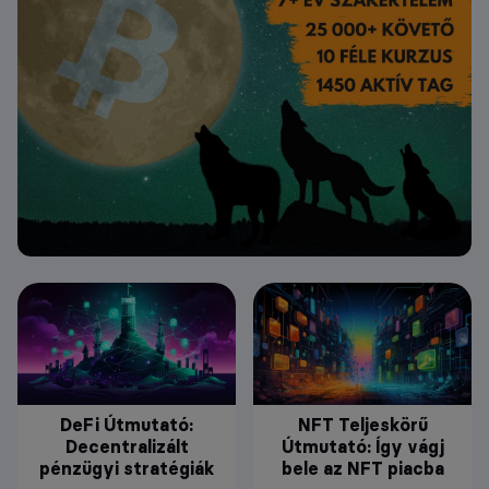
DeFi Útmutató:
NFT Teljeskörű
Decentralizált
Útmutató: Így vágj
pénzügyi stratégiák
bele az NFT piacba