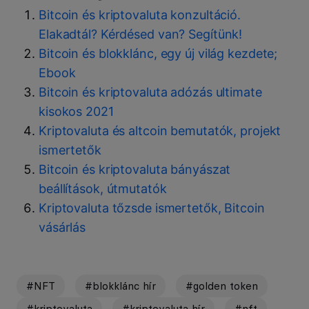
Bitcoin és kriptovaluta konzultáció.
Elakadtál? Kérdésed van? Segítünk!
Bitcoin és blokklánc, egy új világ kezdete;
Ebook
Bitcoin és kriptovaluta adózás ultimate
kisokos 2021
Kriptovaluta és altcoin bemutatók, projekt
ismertetők
Bitcoin és kriptovaluta bányászat
beállítások, útmutatók
Kriptovaluta tőzsde ismertetők, Bitcoin
vásárlás
#NFT
#blokklánc hír
#golden token
#kriptovaluta
#kriptovaluta hír
#nft