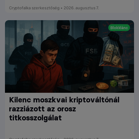
Cryptofalka szerkesztőség • 2026. augusztus 7.
Blokklánc
Kilenc moszkvai kriptováltónál
razziázott az orosz
titkosszolgálat