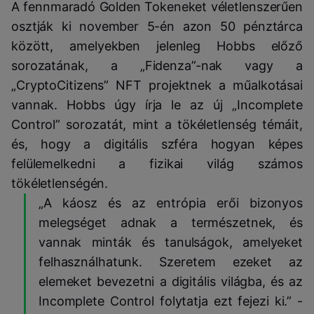
A fennmaradó Golden Tokeneket véletlenszerűen
osztják ki november 5-én azon 50 pénztárca
között, amelyekben jelenleg Hobbs előző
sorozatának, a „Fidenza”-nak vagy a
„CryptoCitizens” NFT projektnek a műalkotásai
vannak. Hobbs úgy írja le az új „Incomplete
Control” sorozatát, mint a tökéletlenség témáit,
és, hogy a digitális szféra hogyan képes
felülemelkedni a fizikai világ számos
tökéletlenségén.
„A káosz és az entrópia erői bizonyos
melegséget adnak a természetnek, és
vannak minták és tanulságok, amelyeket
felhasználhatunk. Szeretem ezeket az
elemeket bevezetni a digitális világba, és az
Incomplete Control folytatja ezt fejezi ki.” -