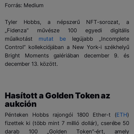
Forrás: Medium
Tyler Hobbs, a népszerű NFT-sorozat, a
„Fidenza” művésze 100 egyedi digitális
műalkotást
mutat be
legújabb „Incomplete
Control” kollekciójában a New York-i székhelyű
Bright Moments galériában december 9. és
december 13. között.
Hasított a Golden Token az
aukción
Pénteken Hobbs rajongói 1800 Ether-t (
ETH
)
fizettek ki (több mint 7 millió dollár), cserébe 50
darab 100 „Golden Token”-ért, amely