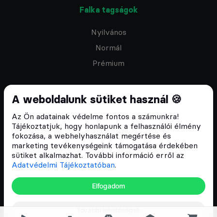
Falka tagságok
Nyilvános
Normál
Prémium
A weboldalunk sütiket használ 🍪
Az Ön adatainak védelme fontos a számunkra!
Feliratkozom a hírlevélre
Tájékoztatjuk, hogy honlapunk a felhasználói élmény
fokozása, a webhelyhasználat megértése és
marketing tevékenységeink támogatása érdekében
sütiket alkalmazhat. További információ erről az
Adatvédelmi Tájékoztatóban
.
ÁSZF
Elfogadom
Adatvédelmi tájékoztató
Email:
info@cryptofalka.hu
További lehetőségek
Copyright © 2017–2026. Minden jog fenntartva