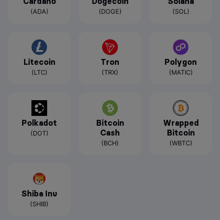
Cardano
Dogecoin
Solana
(ADA)
(DOGE)
(SOL)
Litecoin
Tron
Polygon
(LTC)
(TRX)
(MATIC)
Polkadot
Bitcoin
Wrapped
Cash
Bitcoin
(DOT)
(BCH)
(WBTC)
Shiba Inu
(SHIB)