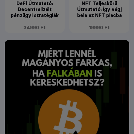
DeFi Útmutató:
NFT Teljeskörű
Decentralizált
Útmutató: Így vágj
pénzügyi stratégiák
bele az NFT piacba
34990 Ft
19990 Ft