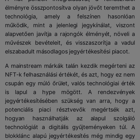
élményre összpontosítva olyan jövőt teremthet a
technológia, amely a felszínen hasonlóan
működik, mint a jelenlegi jegykínálat, viszont
alapvetően javítja a rajongók élményét, növeli a
művészek bevételeit, és visszaszorítja a vadul
elszabadult másodlagos jegyértékesítési piacot.
A mainstream márkák talán kezdik megérteni az
NFT-k felhasználási értékét, és azt, hogy ez nem
csupán egy múló őrület, valós technológiai érték
is lapul a hype mögött. A rendezvények
jegyértékesítésében szükség van arra, hogy a
potenciális piaci résztvevők megértsék azt,
hogyan használhatják az alapul szolgáló
technológiát a digitális gyűjteményeken túl. A
blokklánc alapú jegyértékesítés még mindig egy