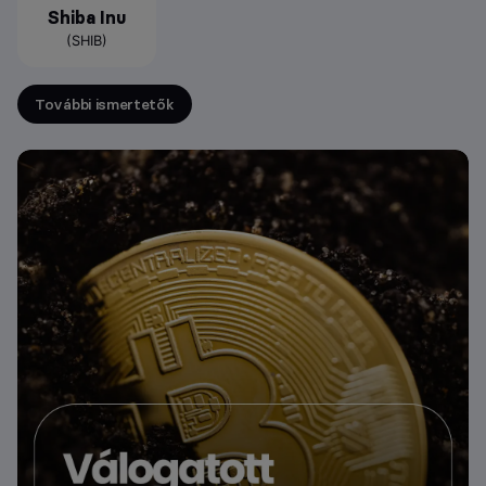
Shiba Inu
(SHIB)
További ismertetők