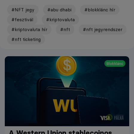
#NFT jegy
#abu dhabi
#blokklánc hír
#fesztivál
#kriptovaluta
#kriptovaluta hír
#nft
#nft jegyrendszer
#nft ticketing
Blokklánc
A Western Union stablecoinos