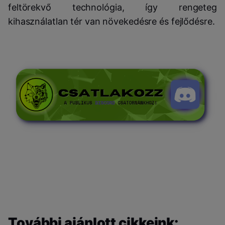
feltörekvő technológia, így rengeteg
kihasználatlan tér van növekedésre és fejlődésre.
További ajánlott cikkeink: