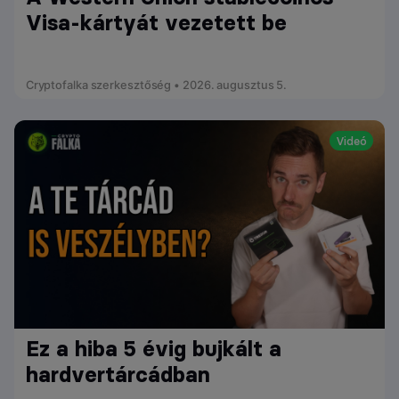
Visa-kártyát vezetett be
Cryptofalka szerkesztőség • 2026. augusztus 5.
Videó
Ez a hiba 5 évig bujkált a
hardvertárcádban