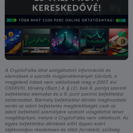
A CryptoFalka által szolgáltatott információk és
elemzések a szerzők magánvéleményét tükrözik, a
megjelenő írások nem valósítanak meg a 2007. évi
CXXXVIII. törvény (Bszt.) 4. § (2). bek 8. pontja szerinti
befektetési elemzést és a 9. pont szerinti befektetési
tanácsadást. Bármely befektetési döntés meghozatala
során az adott befektetés megfelelőségét csak az
adott befektető személyére szabott vizsgálattal lehet
megállapítani, melyre a CryptoFalka nem vállalkozik. Az
egyes befektetési döntések előtt éppen ezért
tájékozódjon részletesen és több forrásból, szükség