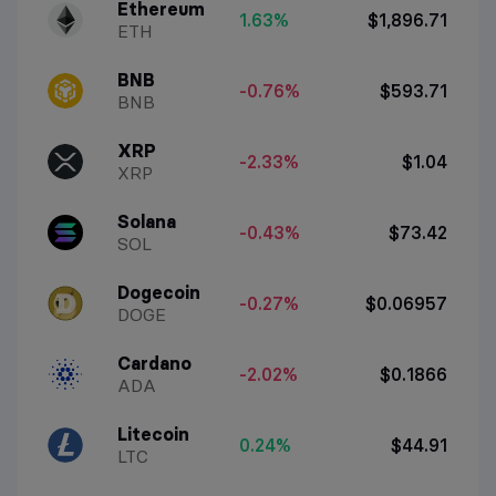
Ethereum
1.63%
$1,896.71
ETH
BNB
-0.76%
$593.71
BNB
XRP
-2.33%
$1.04
XRP
Solana
-0.43%
$73.42
SOL
Dogecoin
-0.27%
$0.06957
DOGE
Cardano
-2.02%
$0.1866
ADA
Litecoin
0.24%
$44.91
LTC