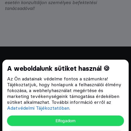
esetén konzultáljon személyes befektetési
tanácsadóval!
Cryptofalka 2018 óta
A weboldalunk sütiket használ 🍪
Szívünkön viseljük a blokklánc technológia
Az Ön adatainak védelme fontos a számunkra!
népszerűsítését Magyarországon, ezért 2018 óta a
Tájékoztatjuk, hogy honlapunk a felhasználói élmény
Cryptofalka célja, hogy biztosítsa a hazai közösség
fokozása, a webhelyhasználat megértése és
és vállalatok digitális oktatását és fejlődését.
marketing tevékenységeink támogatása érdekében
sütiket alkalmazhat. További információ erről az
Adatvédelmi Tájékoztatóban
.
Oldalak
Elfogadom
Hírek