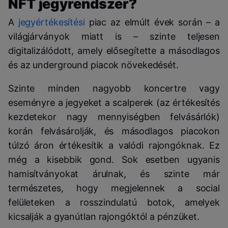
NFT jegyrendszer?
A
jegyértékesítési
piac az elmúlt évek során – a
világjárványok miatt is – szinte teljesen
digitalizálódott, amely elősegítette a másodlagos
és az underground piacok növekedését.
Szinte minden nagyobb koncertre vagy
eseményre a jegyeket a scalperek (az értékesítés
kezdetekor nagy mennyiségben felvásárlók)
korán felvásárolják, és másodlagos piacokon
túlzó áron értékesítik a valódi rajongóknak. Ez
még a kisebbik gond. Sok esetben ugyanis
hamisítványokat árulnak, és szinte már
természetes, hogy megjelennek a social
felületeken a rosszindulatú botok, amelyek
kicsalják a gyanútlan rajongóktól a pénzüket.