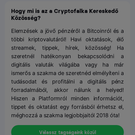
Hogy mi is az a Cryptofalka Kereskedő
Közösség?
Elemzések a jövő pénzéről a Bitcoinról és a
többi kriptovalutáról! Havi oktatások, élő
streamek, tippek, hírek, közösség! Ha
szeretnél hatékonyan bekapcsolódni a
digitális valuták világába vagy ha már
ismerős a szakma de szeretnéd elmélyíteni a
tudásodat és profitálni a digitális pénz
forradalmából, akkor nálunk a helyed!
Hiszen a Platformról minden információt,
tippet és oktatást egy forrásból érhetsz el,
méghozzá a szakma legjobbjaitól 2018 óta!
Válassz tagságaink közül