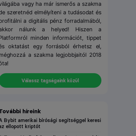
világába vagy ha már ismerős a szakma
de szeretnéd elmélyíteni a tudásodat és
profitálni a digitális pénz forradalmából,
akkor nálunk a helyed! Hiszen a
Platformról minden információt, tippet
és oktatást egy forrásból érhetsz el,
méghozzá a szakma legjobbjaitól 2018
óta!
Válassz tagságaink közül
További híreink
A Bybit amerikai bírósági segítséggel keresi
az ellopott kriptót