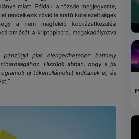
hiánya miatt.
Például a tőzsde megjegyezte,
lel rendelkezik rövid lejáratú kötelezettségek
, hogy a nem megfelelő kockázatkezelési
beáramlását a kriptopiacra, megakadályozva
 pénzügyi piac elengedhetetlen bármely
rthatóságához.
Hiszünk abban, hogy a jól
ogramok új tőkehullámokat indítanak el, és
st.”
p