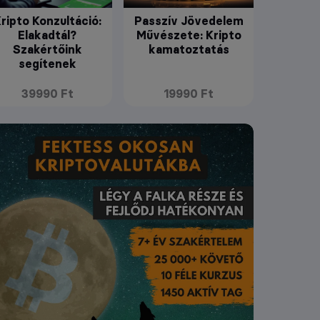
ripto Konzultáció:
Passzív Jövedelem
Elakadtál?
Művészete: Kripto
Szakértőink
kamatoztatás
segítenek
39990 Ft
19990 Ft