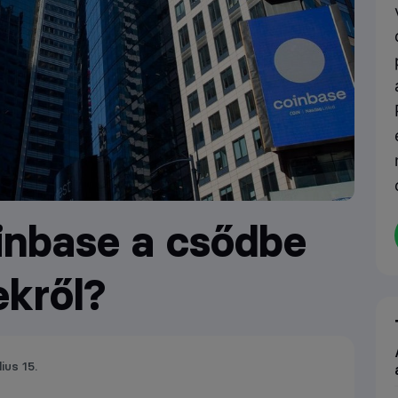
inbase a csődbe
ekről?
lius 15.