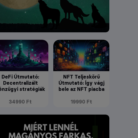
DeFi Útmutató:
NFT Teljeskörű
Decentralizált
Útmutató: Így vágj
énzügyi stratégiák
bele az NFT piacba
34990 Ft
19990 Ft