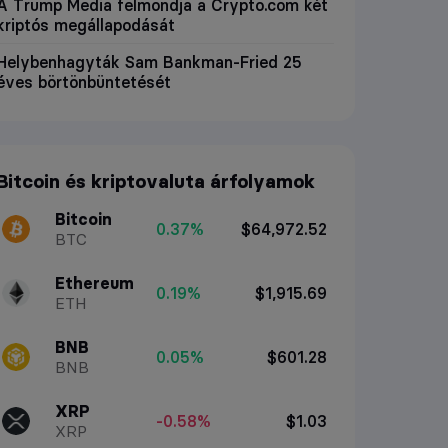
A Trump Media felmondja a Crypto.com két
kriptós megállapodását
Helybenhagyták Sam Bankman-Fried 25
éves börtönbüntetését
Bitcoin és kriptovaluta árfolyamok
Bitcoin
0.37%
$64,972.52
BTC
Ethereum
0.19%
$1,915.69
ETH
BNB
0.05%
$601.28
BNB
XRP
-0.58%
$1.03
XRP