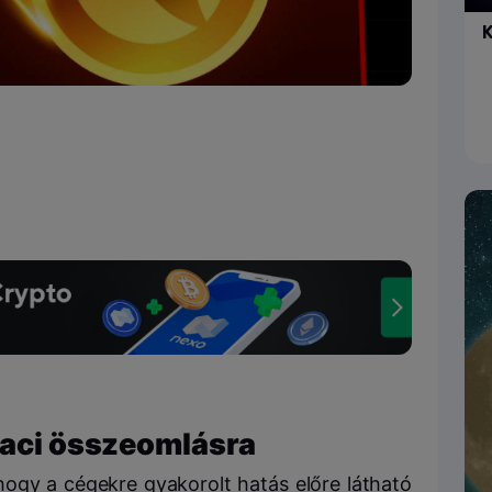
K
iaci összeomlásra
ogy a cégekre gyakorolt hatás előre látható