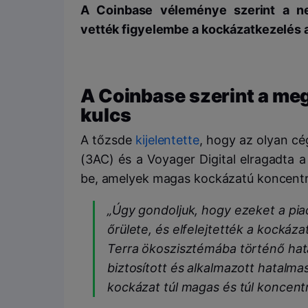
A Coinbase véleménye szerint a ne
vették figyelembe a kockázatkezelés a
A Coinbase szerint a me
kulcs
A tőzsde
kijelentette
, hogy az olyan cé
(3AC) és a Voyager Digital elragadta a
be, amelyek magas kockázatú koncentr
„Úgy gondoljuk, hogy ezeket a piac
őrülete, és elfelejtették a kockázat
Terra ökoszisztémába történő hat
biztosított és alkalmazott hatalm
kockázat túl magas és túl koncentrá