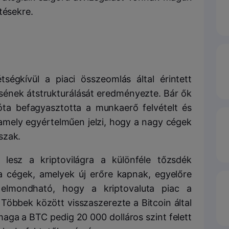
tésekre.
ségkívül a piaci összeomlás által érintett
ésének átstrukturálását eredményezte.
Bár ők
ta befagyasztotta a munkaerő felvételt és
 amely egyértelműen jelzi, hogy a nagy cégek
szak.
lesz a kriptovilágra a különféle tőzsdék
a cégek, amelyek új erőre kapnak, egyelőre
elmondható, hogy a kriptovaluta piac a
 Többek között visszaszerezte a Bitcoin által
, maga a BTC pedig 20 000 dolláros szint felett