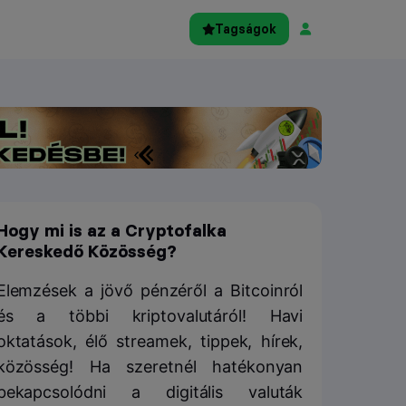
Tagságok
Hogy mi is az a Cryptofalka
Kereskedő Közösség?
Elemzések a jövő pénzéről a Bitcoinról
és a többi kriptovalutáról! Havi
oktatások, élő streamek, tippek, hírek,
közösség! Ha szeretnél hatékonyan
bekapcsolódni a digitális valuták