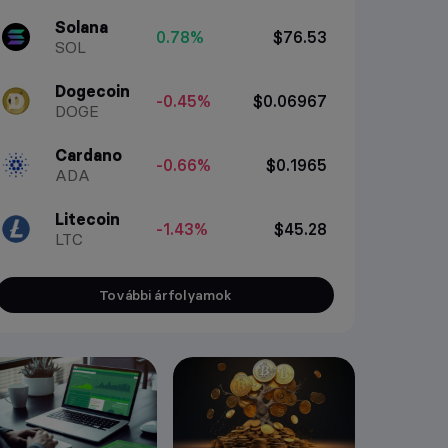
Solana
0.78%
$76.53
SOL
Dogecoin
-0.45%
$0.06967
DOGE
Cardano
-0.66%
$0.1965
ADA
Litecoin
-1.43%
$45.28
LTC
További árfolyamok