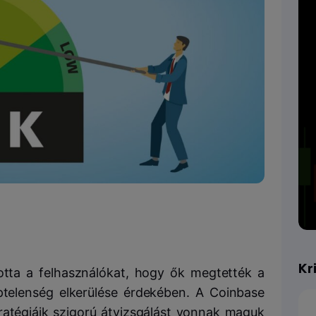
Kr
otta a felhasználókat, hogy ők megtették a
ptelenség elkerülése érdekében.
A Coinbase
tratégiáik szigorú átvizsgálást vonnak maguk