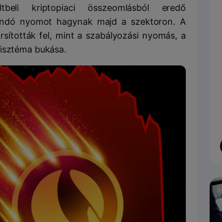
beli kriptopiaci összeomlásból eredő
dandó nyomot hagynak majd a szektoron.
A
sították fel, mint a szabályozási nyomás, a
isztéma bukása.