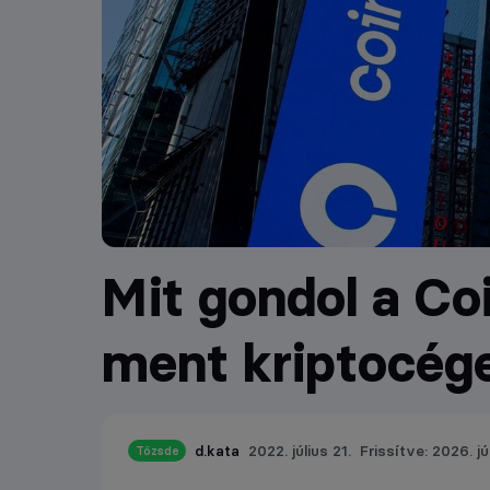
Mit gondol a Co
ment kriptocég
d.kata
2022. július 21.
Frissítve: 2026. jú
Tőzsde