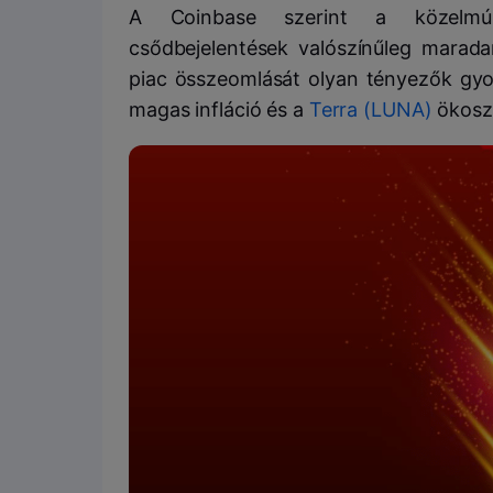
A Coinbase szerint a közelmúlt
csődbejelentések valószínűleg mara
piac összeomlását olyan tényezők gyor
magas infláció és a
Terra (LUNA)
ökosz