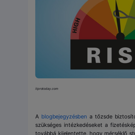
itprotoday.com
A
blogbejegyzésben
a tőzsde biztosít
szükséges intézkedéseket a fizetéské
továbbá kijelentette, hogy mérséklő s