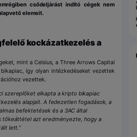
mrégiben csődeljárást indító cégek nem
lapvető elemeit.
gfelelő kockázatkezelés a
geket, mint a Celsius, a Three Arrows Capital
 bikapiac, így olyan intézkedéseket vezettek
ációhoz vezettek.
i szereplőket elkapta a kripto bikapiac
kezelés alapjait.
A fedezetlen fogadások, a
almas befektetések és a 3AC által
as tőkeáttétel azt eredményezte, hogy a
lt lett.”