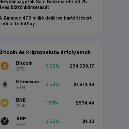
Helybenhagyták Sam Bankman-Fried 25
éves börtönbüntetését
A Binance 473 millió dolláros kártérítésért
perli a RedotPayt
Bitcoin és kriptovaluta árfolyamok
Bitcoin
0.96%
$64,959.17
BTC
Ethereum
0.59%
$1,914.49
ETH
BNB
1.23%
$594.44
BNB
XRP
0.66%
$1.03
XRP