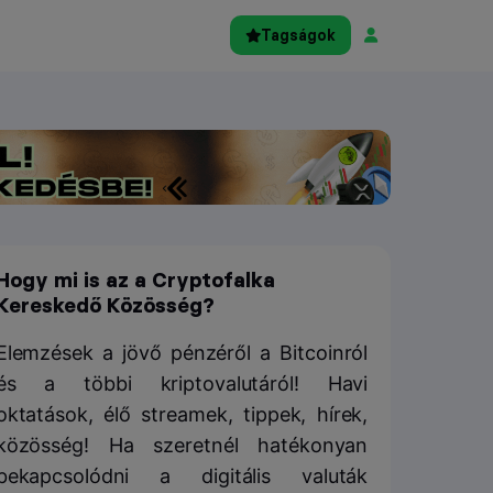
Tagságok
Hogy mi is az a Cryptofalka
Kereskedő Közösség?
Elemzések a jövő pénzéről a Bitcoinról
és a többi kriptovalutáról! Havi
oktatások, élő streamek, tippek, hírek,
közösség! Ha szeretnél hatékonyan
bekapcsolódni a digitális valuták