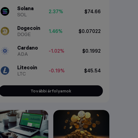
Solana
2.37%
$74.66
SOL
Dogecoin
1.46%
$0.07022
DOGE
Cardano
-1.02%
$0.1992
ADA
Litecoin
-0.19%
$45.54
LTC
További árfolyamok