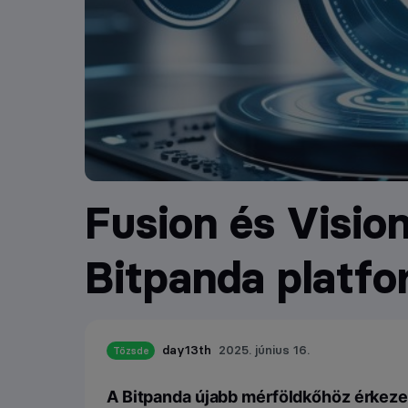
Fusion és Visio
Bitpanda platfo
day13th
2025. június 16.
Tőzsde
A Bitpanda újabb mérföldkőhöz érkezett