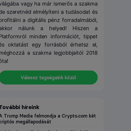
világába vagy ha már ismerős a szakma
de szeretnéd elmélyíteni a tudásodat és
profitálni a digitális pénz forradalmából,
akkor nálunk a helyed! Hiszen a
Platformról minden információt, tippet
és oktatást egy forrásból érhetsz el,
méghozzá a szakma legjobbjaitól 2018
óta!
Válassz tagságaink közül
További híreink
A Trump Media felmondja a Crypto.com két
kriptós megállapodását