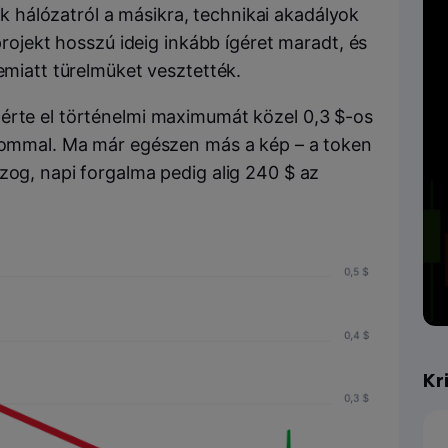
hálózatról a másikra, technikai akadályok
 projekt hosszú ideig inkább ígéret maradt, és
 emiatt türelmüket vesztették.
érte el történelmi maximumát közel 0,3 $-os
alommal. Ma már egészen más a kép – a token
zog, napi forgalma pedig alig 240 $ az
Kr