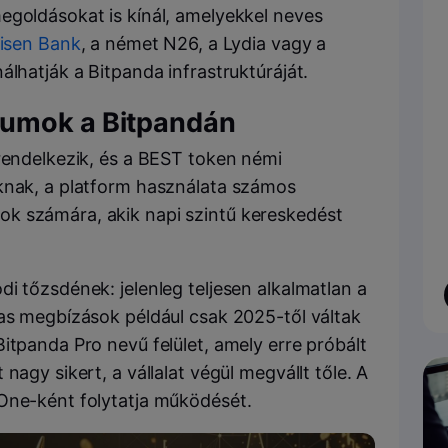
egoldásokat is kínál, amelyekkel neves
eisen Bank
, a német N26, a Lydia vagy a
álhatják a Bitpanda infrastruktúráját.
zumok a Bitpandán
 rendelkezik, és a BEST token némi
knak, a platform használata számos
k számára, akik napi szintű kereskedést
i tőzsdének: jelenleg teljesen alkalmatlan a
ras megbízások például csak 2025-től váltak
itpanda Pro nevű felület, amely erre próbált
nagy sikert, a vállalat végül megvállt tőle. A
 One-ként folytatja működését.