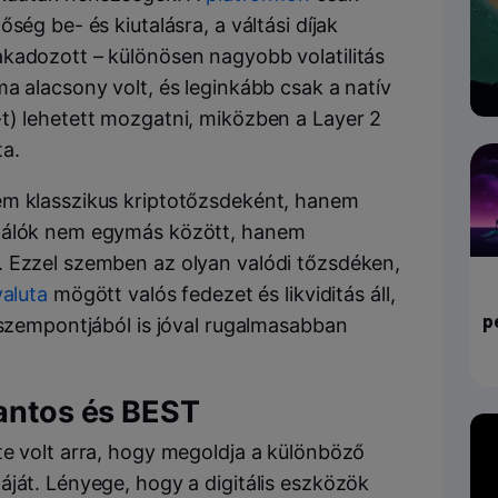
ség be- és kiutalásra, a váltási díjak
kadozott – különösen nagyobb volatilitás
a alacsony volt, és leginkább csak a natív
t) lehetett mozgatni, miközben a Layer 2
ta.
em klasszikus kriptotőzsdeként, hanem
ználók nem egymás között, hanem
. Ezzel szemben az olyan valódi tőzsdéken,
valuta
mögött valós fedezet és likviditás áll,
p
 szempontjából is jóval rugalmasabban
Pantos és BEST
te volt arra, hogy megoldja a különböző
ját. Lényege, hogy a digitális eszközök