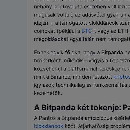
néhány kriptovaluta esetében volt lehető
magasak voltak, az adásvétel gyakran a
idején –, a támogatott blokkláncok szám
coinokat (például a
BTC
-t vagy az ETH-
megoldásokat egyáltalán nem támogat
Ennek egyik fő oka, hogy a Bitpanda n
brókerként működik – vagyis a felhas
közvetlenül a platformmal kereskednek
mint a Binance, minden listázott
kripto
így azok technikailag és funkcionalitás
kezelhetők.
A Bitpanda két tokenje: 
A Pantos a Bitpanda ambiciózus kísérle
blokkláncok
közti átjárhatóság problémá