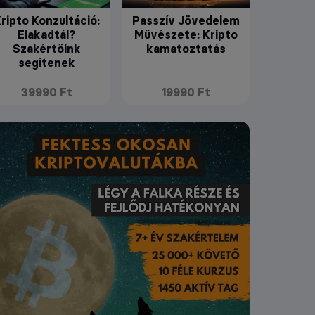
ripto Konzultáció:
Passzív Jövedelem
Elakadtál?
Művészete: Kripto
Szakértőink
kamatoztatás
segítenek
39990 Ft
19990 Ft