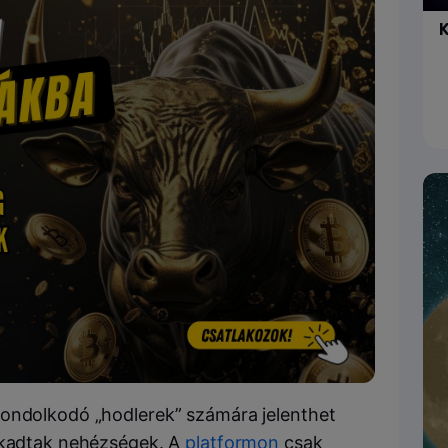
K
gondolkodó „hodlerek” számára jelenthet
 akadtak nehézségek. A
platformon
csak