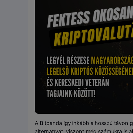
A Bitpanda így inkább a hosszú távon 
alternatívát, viszont még számukra is