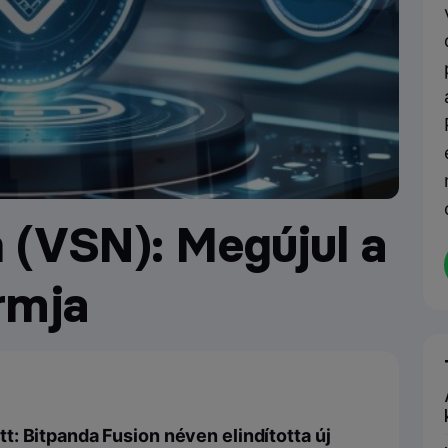
n (VSN): Megújul a
rmja
: Bitpanda Fusion néven elindította új