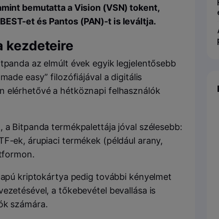
amint bemutatta a Vision (VSN) tokent,
EST-et és Pantos (PAN)-t is leváltja.
a kezdeteire
itpanda az elmúlt évek egyik legjelentősebb
made easy” filozófiájával a digitális
n elérhetővé a hétköznapi felhasználók
 a Bitpanda termékpalettája jóval szélesebb:
TF-ek, árupiaci termékek (például arany,
atformon.
alapú kriptokártya pedig további kényelmet
ezetésével, a tőkebevétel bevallása is
lók számára.