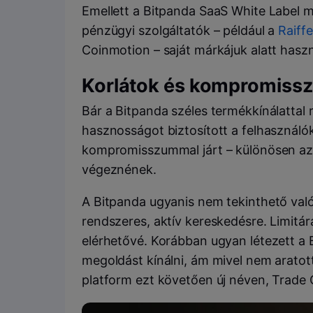
Emellett a Bitpanda SaaS White Label m
pénzügyi szolgáltatók – például a
Raiff
Coinmotion – saját márkájuk alatt haszn
Korlátok és kompromiss
Bár a Bitpanda széles termékkínálattal
hasznosságot biztosított a felhasználó
kompromisszummal járt – különösen azo
végeznének.
A Bitpanda ugyanis nem tekinthető valód
rendszeres, aktív kereskedésre. Limitá
elérhetővé. Korábban ugyan létezett a B
megoldást kínálni, ám mivel nem aratott 
platform ezt követően új néven, Trade