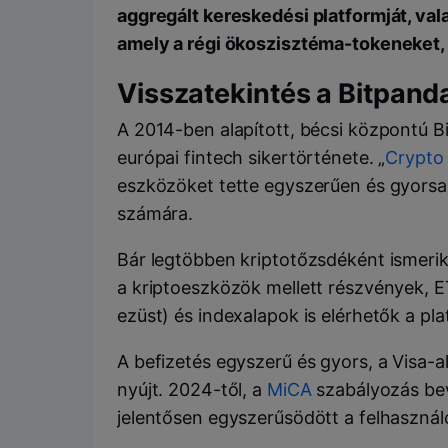
aggregált kereskedési platformját, val
amely a régi ökoszisztéma-tokeneket, B
Visszatekintés a Bitpand
A 2014-ben alapított, bécsi központú B
európai fintech sikertörténete. „
Crypto
eszközöket tette egyszerűen és gyorsa
számára.
Bár legtöbben kriptotőzsdéként ismerik,
a kriptoeszközök mellett részvények, E
ezüst) és indexalapok is elérhetők a pl
A befizetés egyszerű és gyors, a Visa-
nyújt. 2024-től, a
MiCA
szabályozás bev
jelentősen egyszerűsödött a felhaszná