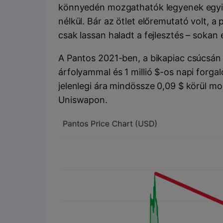
könnyedén mozgathatók legyenek egyik 
nélkül. Bár az ötlet előremutató volt, a
csak lassan haladt a fejlesztés – sokan
A Pantos 2021-ben, a bikapiac csúcsán 
árfolyammal és 1 millió $-os napi forg
jelenlegi ára mindössze 0,09 $ körül mo
Uniswapon.