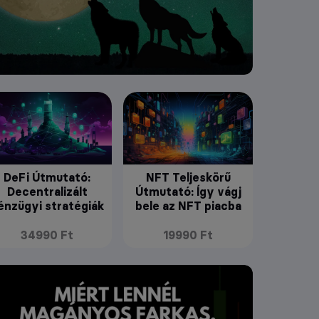
DeFi Útmutató:
NFT Teljeskörű
Decentralizált
Útmutató: Így vágj
énzügyi stratégiák
bele az NFT piacba
34990 Ft
19990 Ft