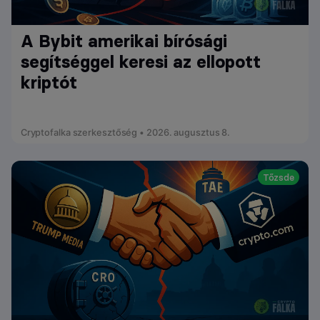
A Bybit amerikai bírósági
segítséggel keresi az ellopott
kriptót
Cryptofalka szerkesztőség • 2026. augusztus 8.
Tőzsde