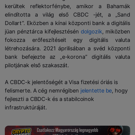
kerültek reflektorfénybe, amikor a Bahamák
elindította a világ első CBDC -jét, a „Sand
Dollart”. Eközben a kínai központi bank a digitális
jüan pénztárca kifejlesztésén
dolgozik
, miközben
fokozza erőfeszítéseit egy digitális valuta
létrehozására. 2021 áprilisában a svéd központi
bank befejezte az „e-korona” digitális valuta
pilotjának első szakaszát.
A CBDC-k jelentőségét a Visa fizetési óriás is
felismerte. A cég nemrégiben
jelentette be
, hogy
fejleszti a CBDC-k és a stabilcoinok
infrastruktúráját.