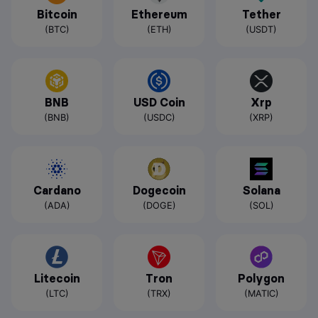
Bitcoin
Ethereum
Tether
(BTC)
(ETH)
(USDT)
BNB
USD Coin
Xrp
(BNB)
(USDC)
(XRP)
Cardano
Dogecoin
Solana
(ADA)
(DOGE)
(SOL)
Litecoin
Tron
Polygon
(LTC)
(TRX)
(MATIC)