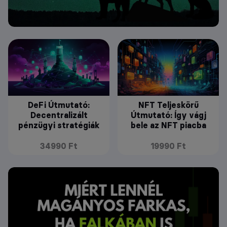
DeFi Útmutató:
NFT Teljeskörű
Decentralizált
Útmutató: Így vágj
pénzügyi stratégiák
bele az NFT piacba
34990 Ft
19990 Ft