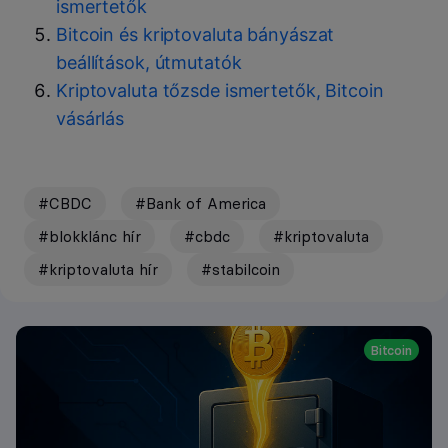
ismertetők
Bitcoin és kriptovaluta bányászat
beállítások, útmutatók
Kriptovaluta tőzsde ismertetők, Bitcoin
vásárlás
#CBDC
#Bank of America
#blokklánc hír
#cbdc
#kriptovaluta
#kriptovaluta hír
#stabilcoin
Bitcoin