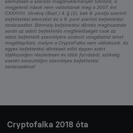
elemzések a szerzők magánvéleményét tükrözik, a
megjelenő írások nem valósítanak meg a 2007. évi
CXXXVIII. törvény (Bszt.) 4. § (2). bek 8. pontja szerinti
befektetési elemzést és a 9. pont szerinti befektetési
tanácsadást. Bármely befektetési döntés meghozatala
során az adott befektetés megfelelőségét csak az
adott befektető személyére szabott vizsgálattal lehet
megállapítani, melyre a CryptoFalka nem vállalkozik. Az
egyes befektetési döntések előtt éppen ezért
tájékozódjon részletesen és több forrásból, szükség
esetén konzultáljon személyes befektetési
tanácsadóval!
Cryptofalka 2018 óta