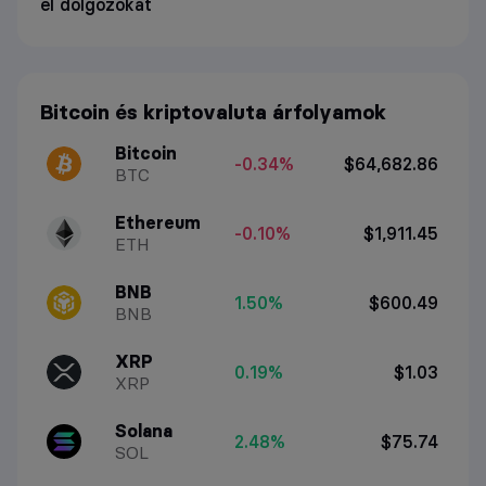
el dolgozókat
Bitcoin és kriptovaluta árfolyamok
Bitcoin
-0.34%
$64,682.86
BTC
Ethereum
-0.10%
$1,911.45
ETH
BNB
1.50%
$600.49
BNB
XRP
0.19%
$1.03
XRP
Solana
2.48%
$75.74
SOL