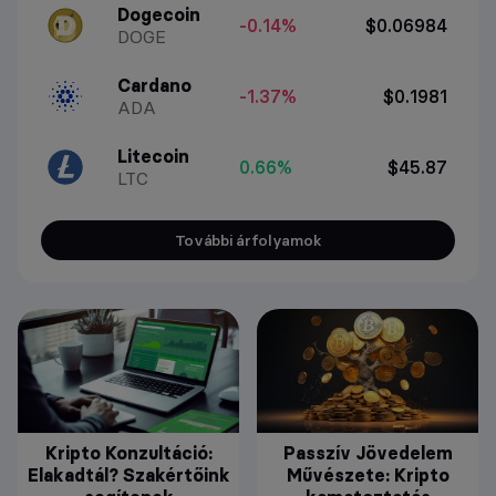
Dogecoin
-0.14%
$0.06984
DOGE
Cardano
-1.37%
$0.1981
ADA
Litecoin
0.66%
$45.87
LTC
További árfolyamok
Kripto Konzultáció:
Passzív Jövedelem
Elakadtál? Szakértőink
Művészete: Kripto