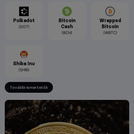
Polkadot
Bitcoin
Wrapped
Cash
Bitcoin
(DOT)
(BCH)
(WBTC)
Shiba Inu
(SHIB)
További ismertetők