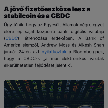
A jövő fizetőeszköze lesz a
stabilcoin és a CBDC
Úgy tűnik, hogy az Egyesült Államok végre egyet
előre lép saját központi banki digitális valutája
(
CBDC
) létrehozása érdekében. A Bank of
America elemzői, Andrew Moss és Alkesh Shah
január 24-én azt
nyilatkozták
a Bloombergnek,
hogy a CBDC-k „a mai elektronikus valuták
elkerülhetetlen fejlődését jelentik”.