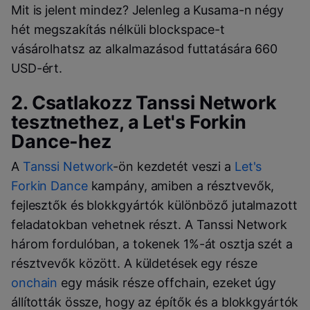
Mit is jelent mindez? Jelenleg a Kusama-n négy
hét megszakítás nélküli
blockspace
-t
vásárolhatsz az alkalmazásod futtatására 660
USD-ért.
2. Csatlakozz
Tanssi Network
tesztnethez, a
Let's Forkin
Dance
-hez
A
Tanssi Network
-ön kezdetét veszi a
Let's
Forkin Dance
kampány, amiben a résztvevők,
fejlesztők és blokkgyártók különböző jutalmazott
feladatokban vehetnek részt. A
Tanssi Network
három fordulóban, a tokenek 1%-át osztja szét a
résztvevők között. A küldetések egy része
onchain
egy másik része offchain, ezeket úgy
állították össze, hogy az építők és a blokkgyártók