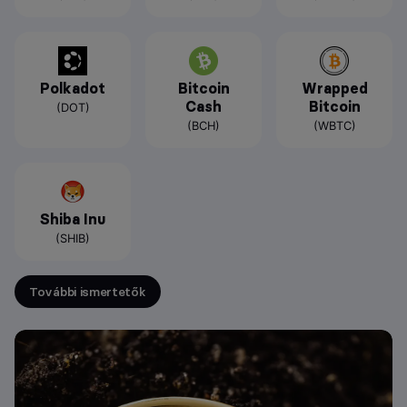
Polkadot
Bitcoin
Wrapped
Cash
Bitcoin
(DOT)
(BCH)
(WBTC)
Shiba Inu
(SHIB)
További ismertetők