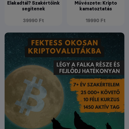
Elakadtál? Szakértőink
Művészete: Kripto
segítenek
kamatoztatás
39990 Ft
19990 Ft