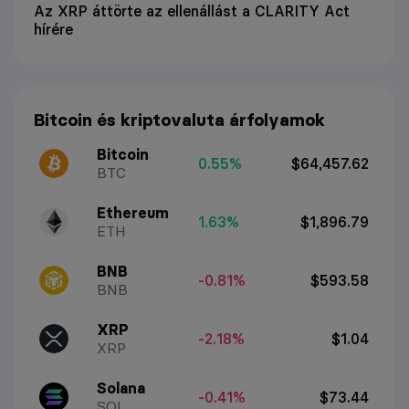
Az XRP áttörte az ellenállást a CLARITY Act
hírére
Bitcoin és kriptovaluta árfolyamok
Bitcoin
0.55%
$64,457.62
BTC
Ethereum
1.63%
$1,896.79
ETH
BNB
-0.81%
$593.58
BNB
XRP
-2.18%
$1.04
XRP
Solana
-0.41%
$73.44
SOL