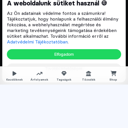
Cryptofalka 2018 óta
A weboldalunk sütiket használ 🍪
Szívünkön viseljük a blokklánc technológia
Az Ön adatainak védelme fontos a számunkra!
népszerűsítését Magyarországon, ezért 2018 óta a
Tájékoztatjuk, hogy honlapunk a felhasználói élmény
Cryptofalka célja, hogy biztosítsa a hazai közösség
fokozása, a webhelyhasználat megértése és
és vállalatok digitális oktatását és fejlődését.
marketing tevékenységeink támogatása érdekében
sütiket alkalmazhat. További információ erről az
Adatvédelmi Tájékoztatóban
.
Oldalak
Elfogadom
Hírek
További lehetőségek
Árfolyamok
Rólunk
Kezdőknek
Árfolyamok
Tagságok
Tőzsdék
Shop
Karrier
Media
Oktatás
Bevezető cikkek