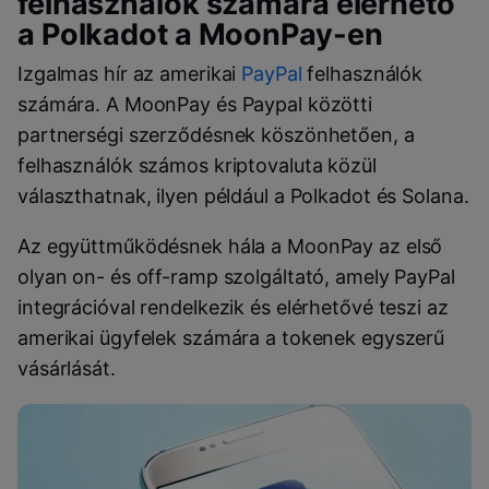
felhasználók számára elérhető
a
Polkadot
a
MoonPay
-en
Izgalmas hír az amerikai
PayPal
felhasználók
számára. A
MoonPay
és
Paypal
közötti
partnerségi szerződésnek köszönhetően, a
felhasználók számos kriptovaluta közül
választhatnak, ilyen például a
Polkadot
és
Solana
.
Az együttműködésnek hála a
MoonPay
az első
olyan
on-
és
off-ramp
szolgáltató, amely
PayPal
integrációval rendelkezik és elérhetővé teszi az
amerikai ügyfelek számára a tokenek egyszerű
vásárlását.