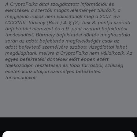
A CryptoFalka által szolgáltatott információk és
elemzések a szerzők magánvéleményét tükrözik, a
megjelenő írások nem valósítanak meg a 2007. évi
CXXXVIII. törvény (Bszt.) 4. § (2). bek 8. pontja szerinti
befektetési elemzést és a 9. pont szerinti befektetési
tanácsadást. Bármely befektetési döntés meghozatala
során az adott befektetés megfelelőségét csak az
adott befektető személyére szabott vizsgálattal lehet
megállapítani, melyre a CryptoFalka nem vállalkozik. Az
egyes befektetési döntések előtt éppen ezért
tájékozódjon részletesen és több forrásból, szükség
esetén konzultáljon személyes befektetési
tanácsadóval!