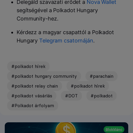
Delegáld szavazati erődet a
Nova Wallet
segítségével a Polkadot Hungary
Community-hez.
Kérdezz a magyar csapattól a Polkadot
Hungary
Telegram csatornáján
.
#polkadot hírek
#polkadot hungary community
#parachain
#polkadot relay chain
#polkadot hírek
#polkadot vásárlás
#DOT
#polkadot
#Polkadot árfolyam
Blokklánc