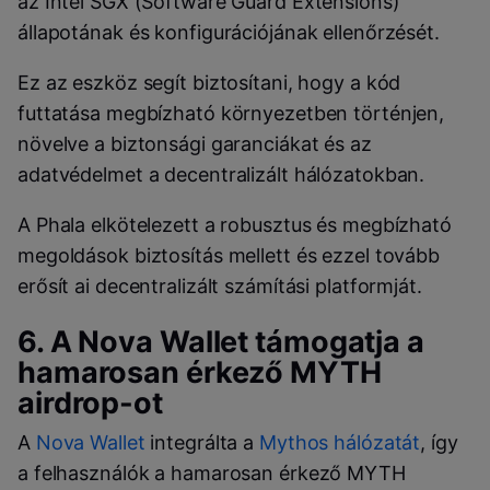
az
Intel
SGX (Software Guard Extensions)
állapotának és konfigurációjának ellenőrzését.
Ez az eszköz segít biztosítani, hogy a kód
futtatása megbízható környezetben történjen,
növelve a biztonsági garanciákat és az
adatvédelmet a decentralizált hálózatokban.
A
Phala
elkötelezett a robusztus és megbízható
megoldások biztosítás mellett és ezzel tovább
erősít ai decentralizált számítási platformját.
6. A
Nova Wallet
támogatja a
hamarosan érkező
MYTH
airdrop-ot
A
Nova Wallet
integrálta a
Mythos
hálózatát
, így
a felhasználók a hamarosan érkező
MYTH