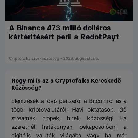
A Binance 473 millió dolláros
kártérítésért perli a RedotPayt
Cryptofalka szerkesztőség • 2026. augusztus 5.
Hogy mi is az a Cryptofalka Kereskedő
Közösség?
Elemzések a jövő pénzéről a Bitcoinról és a
többi kriptovalutáról! Havi oktatások, élő
streamek, tippek, hírek, közösség! Ha
szeretnél hatékonyan bekapcsolódni a
digitális valuták világába vagy ha már