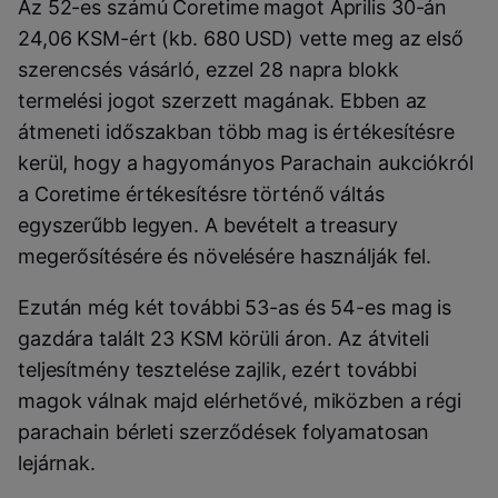
Az 52-es számú
Coretime
magot Április 30-án
24,06
KSM
-ért (kb. 680 USD) vette meg az első
szerencsés vásárló, ezzel 28 napra blokk
termelési jogot szerzett magának. Ebben az
átmeneti időszakban több mag is értékesítésre
kerül, hogy a hagyományos
Parachain
aukciókról
a
Coretime
értékesítésre történő váltás
egyszerűbb legyen. A bevételt a
treasury
megerősítésére és növelésére használják fel.
Ezután még két további 53-as és 54-es mag is
gazdára talált 23 KSM körüli áron. Az átviteli
teljesítmény tesztelése zajlik, ezért további
magok válnak majd elérhetővé, miközben a régi
parachain bérleti szerződések folyamatosan
lejárnak.