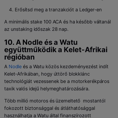
Erősítsd meg a tranzakciót a
Ledger
-en
A minimális
stake
100
ACA
és ha később váltanál
az
unstaking
időszak 28 nap.
10. A Nodle és a Watu
együttműködik a Kelet-Afrikai
régióban
A
Nodle
és a Watu közös kezdeményezést indít
Kelet-Afrikában, hogy úttörő blokklánc
technológiát vezessenek be a motorkerékpáros
taxik valós idejű helymeghatározására.
Több millió motoros és üzemeltető mostantól
fokozott biztonsággal és átláthatósággal
használhatja a Watu által finanszírozott