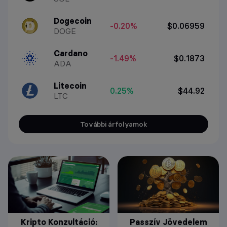
Dogecoin
-0.20%
$0.06959
DOGE
Cardano
-1.49%
$0.1873
ADA
Litecoin
0.25%
$44.92
LTC
További árfolyamok
Kripto Konzultáció:
Passzív Jövedelem