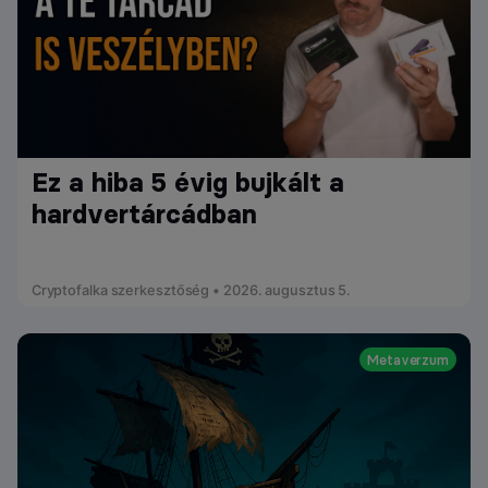
Ez a hiba 5 évig bujkált a
hardvertárcádban
Cryptofalka szerkesztőség • 2026. augusztus 5.
Metaverzum