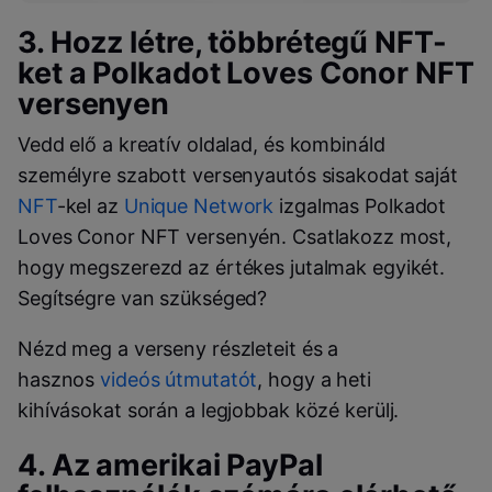
3. Hozz létre, többrétegű
NFT
-
ket a
Polkadot Loves Conor NFT
versenyen
Vedd elő a kreatív oldalad, és kombináld
személyre szabott versenyautós sisakodat saját
NFT
-kel az
Unique Network
izgalmas
Polkadot
Loves Conor NFT
versenyén. Csatlakozz most,
hogy megszerezd az értékes jutalmak egyikét.
Segítségre van szükséged?
Nézd meg a verseny részleteit és a
hasznos
videós útmutatót
, hogy a heti
kihívásokat során a legjobbak közé kerülj.
4. Az amerikai
PayPal