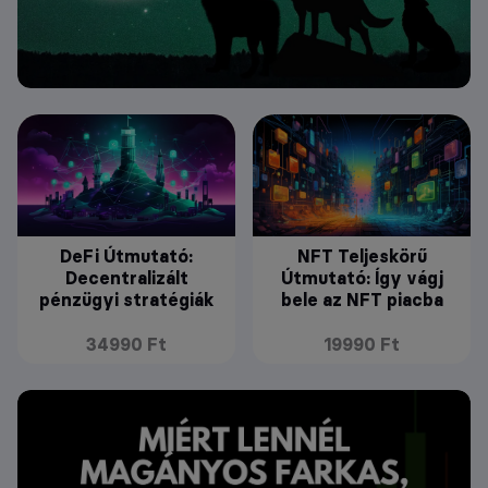
DeFi Útmutató:
NFT Teljeskörű
Decentralizált
Útmutató: Így vágj
pénzügyi stratégiák
bele az NFT piacba
34990 Ft
19990 Ft