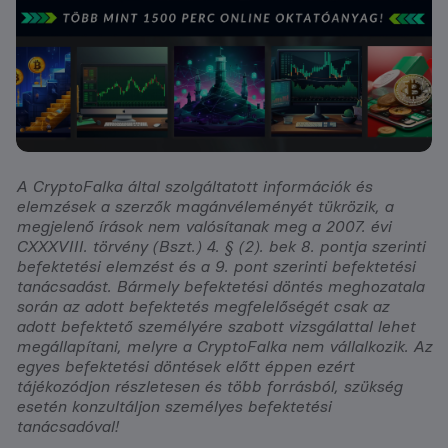
A CryptoFalka által szolgáltatott információk és
elemzések a szerzők magánvéleményét tükrözik, a
megjelenő írások nem valósítanak meg a 2007. évi
CXXXVIII. törvény (Bszt.) 4. § (2). bek 8. pontja szerinti
befektetési elemzést és a 9. pont szerinti befektetési
tanácsadást. Bármely befektetési döntés meghozatala
során az adott befektetés megfelelőségét csak az
adott befektető személyére szabott vizsgálattal lehet
megállapítani, melyre a CryptoFalka nem vállalkozik. Az
egyes befektetési döntések előtt éppen ezért
tájékozódjon részletesen és több forrásból, szükség
esetén konzultáljon személyes befektetési
tanácsadóval!