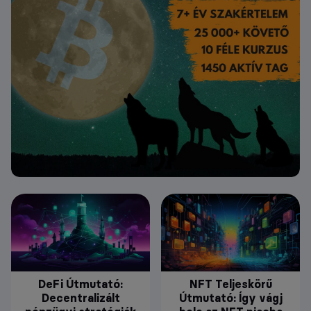
DeFi Útmutató:
NFT Teljeskörű
Decentralizált
Útmutató: Így vágj