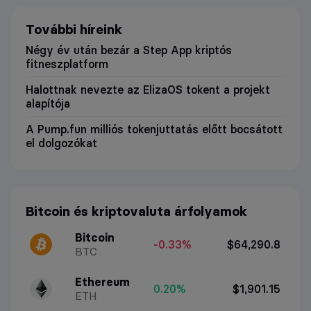
További híreink
Négy év után bezár a Step App kriptós
fitneszplatform
Halottnak nevezte az ElizaOS tokent a projekt
alapítója
A Pump.fun milliós tokenjuttatás előtt bocsátott
el dolgozókat
Bitcoin és kriptovaluta árfolyamok
Bitcoin
-0.33%
$64,290.8
BTC
Ethereum
0.20%
$1,901.15
ETH