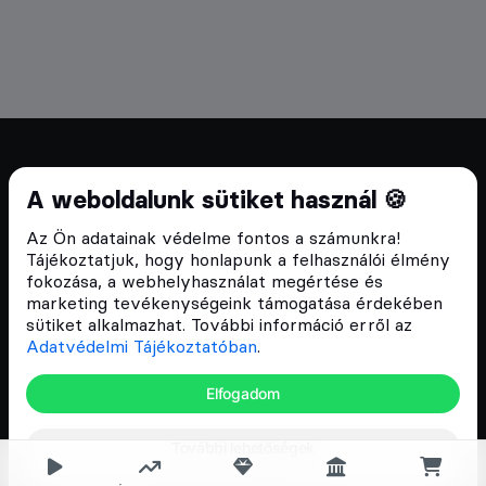
Cryptofalka 2018 óta
A weboldalunk sütiket használ 🍪
Szívünkön viseljük a blokklánc technológia
Az Ön adatainak védelme fontos a számunkra!
népszerűsítését Magyarországon, ezért 2018 óta a
Tájékoztatjuk, hogy honlapunk a felhasználói élmény
Cryptofalka célja, hogy biztosítsa a hazai közösség
fokozása, a webhelyhasználat megértése és
és vállalatok digitális oktatását és fejlődését.
marketing tevékenységeink támogatása érdekében
sütiket alkalmazhat. További információ erről az
Adatvédelmi Tájékoztatóban
.
Oldalak
Elfogadom
Hírek
További lehetőségek
Árfolyamok