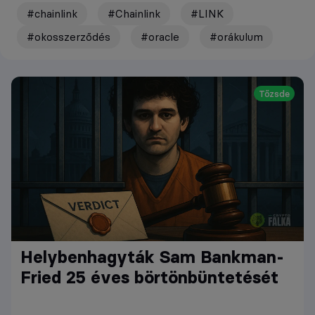
#chainlink
#Chainlink
#LINK
#okosszerződés
#oracle
#orákulum
Tőzsde
Helybenhagyták Sam Bankman-
Fried 25 éves börtönbüntetését