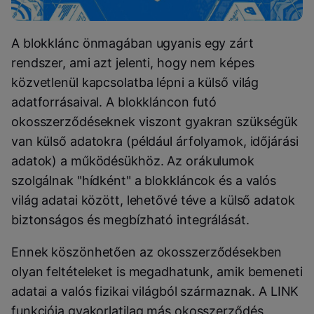
A blokklánc önmagában ugyanis egy zárt
rendszer, ami azt jelenti, hogy nem képes
közvetlenül kapcsolatba lépni a külső világ
adatforrásaival. A blokkláncon futó
okosszerződéseknek viszont gyakran szükségük
van külső adatokra (például árfolyamok, időjárási
adatok) a működésükhöz. Az orákulumok
szolgálnak "hídként" a blokkláncok és a valós
világ adatai között, lehetővé téve a külső adatok
biztonságos és megbízható integrálását.
Ennek köszönhetően az okosszerződésekben
olyan feltételeket is megadhatunk, amik bemeneti
adatai a valós fizikai világból származnak. A LINK
funkciója gyakorlatilag más okosszerződés