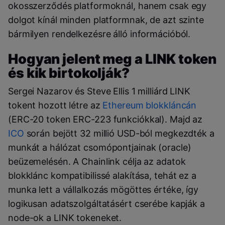
okosszerződés platformoknál, hanem csak egy
dolgot kínál minden platformnak, de azt szinte
bármilyen rendelkezésre álló információból.
Hogyan jelent meg a LINK token
és kik birtokolják?
Sergei Nazarov és Steve Ellis 1 milliárd LINK
tokent hozott létre az
Ethereum blokkláncán
(ERC-20 token ERC-223 funkciókkal). Majd az
ICO
során bejött 32 millió USD-ból megkezdték a
munkát a hálózat csomópontjainak (oracle)
beüzemelésén. A Chainlink célja az adatok
blokklánc kompatibilissé alakítása, tehát ez a
munka lett a vállalkozás mögöttes értéke, így
logikusan adatszolgáltatásért cserébe kapják a
node-ok a LINK tokeneket.