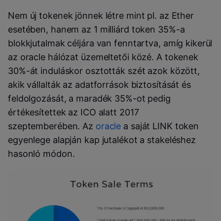
Nem új tokenek jönnek létre mint pl. az Ether
esetében, hanem az 1 milliárd token 35%-a
blokkjutalmak céljára van fenntartva, amíg kikerül
az oracle hálózat üzemeltetői közé. A tokenek
30%-át induláskor osztották szét azok között,
akik vállalták az adatforrások biztosítását és
feldolgozását, a maradék 35%-ot pedig
értékesítettek az ICO alatt 2017
szeptemberében. Az
oracle
a saját LINK token
egyenlege alapján kap jutalékot a stakeléshez
hasonló módon.