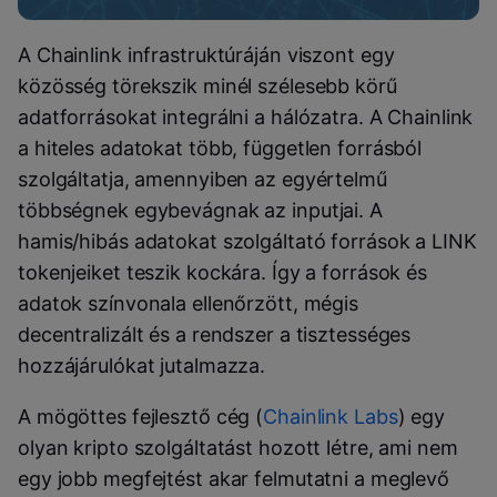
A Chainlink infrastruktúráján viszont egy
közösség törekszik minél szélesebb körű
adatforrásokat integrálni a hálózatra. A Chainlink
a hiteles adatokat több, független forrásból
szolgáltatja, amennyiben az egyértelmű
többségnek egybevágnak az inputjai. A
hamis/hibás adatokat szolgáltató források a LINK
tokenjeiket teszik kockára. Így a források és
adatok színvonala ellenőrzött, mégis
decentralizált és a rendszer a tisztességes
hozzájárulókat jutalmazza.
A mögöttes fejlesztő cég (
Chainlink Labs
) egy
olyan kripto szolgáltatást hozott létre, ami nem
egy jobb megfejtést akar felmutatni a meglevő