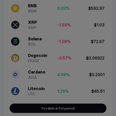
BNB
0.03%
$592.97
BNB
XRP
-1.58%
$1.03
XRP
Solana
-1.08%
$72.67
SOL
Dogecoin
-0.57%
$0.06922
DOGE
Cardano
4.99%
$0.2001
ADA
Litecoin
1.26%
$45.51
LTC
További árfolyamok