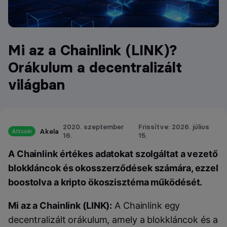
Mi az a Chainlink (LINK)?
Orákulum a decentralizált
világban
2020. szeptember
Frissítve: 2026. július
Akela
Altcoin
16.
15.
A Chainlink értékes adatokat szolgáltat a vezető
blokkláncok és okosszerződések számára, ezzel
boostolva a kripto ökoszisztéma működését.
Mi az a Chainlink (LINK):
A Chainlink egy
decentralizált orákulum, amely a blokkláncok és a