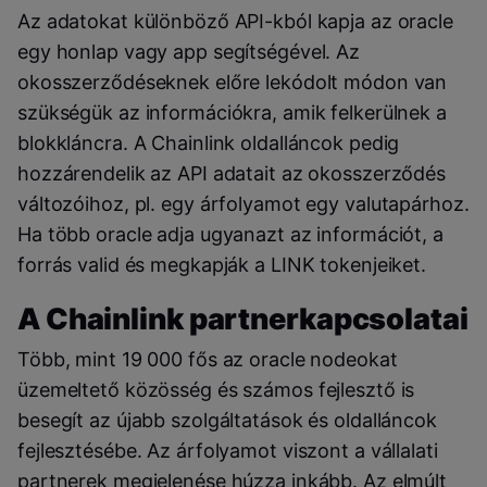
Az adatokat különböző API-kból kapja az oracle
egy honlap vagy app segítségével. Az
okosszerződéseknek előre lekódolt módon van
szükségük az információkra, amik felkerülnek a
blokkláncra. A Chainlink oldalláncok pedig
hozzárendelik az API adatait az okosszerződés
változóihoz, pl. egy árfolyamot egy valutapárhoz.
Ha több oracle adja ugyanazt az információt, a
forrás valid és megkapják a LINK tokenjeiket.
A Chainlink partnerkapcsolatai
Több, mint 19 000 fős az oracle nodeokat
üzemeltető közösség és számos fejlesztő is
besegít az újabb szolgáltatások és oldalláncok
fejlesztésébe. Az árfolyamot viszont a vállalati
partnerek megjelenése húzza inkább. Az elmúlt