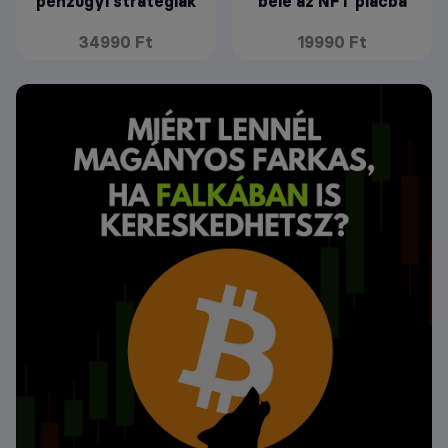
pénzügyi stratégiák
bele az NFT piacba
34990 Ft
19990 Ft