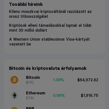
További híreink
Kilenc moszkvai kriptováltónál razziázott az
orosz titkosszolgálat
Kriptósok elleni támadásokkal loptak el több
mint 30 millió dollárt
A Western Union stablecoinos Visa-kártyát
vezetett be
Bitcoin és kriptovaluta árfolyamok
Bitcoin
1.08%
$64,972.62
BTC
Ethereum
0.99%
$1,916.75
ETH
BNB