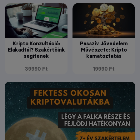
Kripto Konzultáció:
Passzív Jövedelem
Elakadtál? Szakértőink
Művészete: Kripto
segítenek
kamatoztatás
39990 Ft
19990 Ft