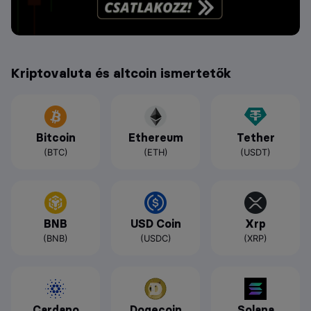
Kriptovaluta és altcoin ismertetők
Bitcoin
Ethereum
Tether
(BTC)
(ETH)
(USDT)
BNB
USD Coin
Xrp
(BNB)
(USDC)
(XRP)
Cardano
Dogecoin
Solana