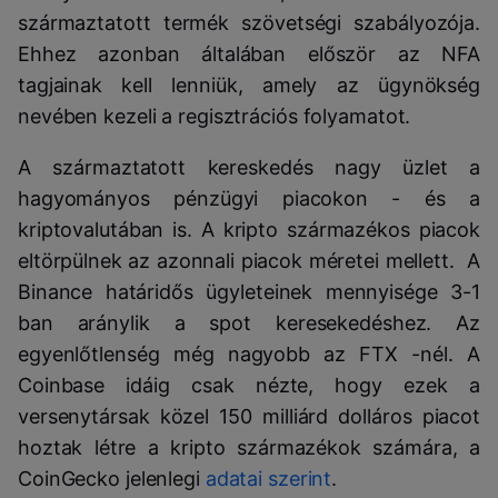
származtatott termék szövetségi szabályozója.
Ehhez azonban általában először az NFA
tagjainak kell lenniük, amely az ügynökség
nevében kezeli a regisztrációs folyamatot.
A származtatott kereskedés nagy üzlet a
hagyományos pénzügyi piacokon - és a
kriptovalutában is. A kripto származékos piacok
eltörpülnek az azonnali piacok méretei mellett. A
Binance határidős ügyleteinek mennyisége 3-1
ban aránylik a spot keresekedéshez. Az
egyenlőtlenség még nagyobb az FTX -nél. A
Coinbase idáig csak nézte, hogy ezek a
versenytársak közel 150 milliárd dolláros piacot
hoztak létre a kripto származékok számára, a
CoinGecko jelenlegi
adatai szerint
.