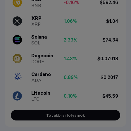
-0.16%
$592.46
BNB
XRP
1.06%
$1.04
XRP
Solana
2.33%
$74.34
SOL
Dogecoin
1.43%
$0.07018
DOGE
Cardano
0.89%
$0.2017
ADA
Litecoin
0.10%
$45.59
LTC
További árfolyamok