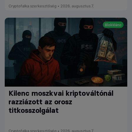
Cryptofalka szerkesztőség • 2026. augusztus 7.
Blokklánc
Kilenc moszkvai kriptováltónál
razziázott az orosz
titkosszolgálat
Cryptofalka szerkesztőség • 2026. augusztus 7.