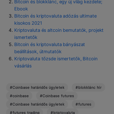
Bitcoin és blokklánc, egy új világ kezdete;
Ebook
Bitcoin és kriptovaluta adózás ultimate
kisokos 2021
Kriptovaluta és altcoin bemutatók, projekt
ismertetők
Bitcoin és kriptovaluta bányászat
beállítások, útmutatók
Kriptovaluta tőzsde ismertetők, Bitcoin
vásárlás
#Coinbase határidős ügyletek
#blokklánc hír
#coinbase
#Coinbase futures
#Coinbase határidős ügyletek
#futures
#futures trading
#kriptovaluta