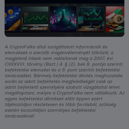
A CryptoFalka által szolgáltatott információk és
elemzések a szerzők magánvéleményét tükrözik, a
megjelenő írások nem valósítanak meg a 2007. évi
CXXXVIII. törvény (Bszt.) 4. § (2). bek 8. pontja szerinti
befektetési elemzést és a 9. pont szerinti befektetési
tanácsadást. Bármely befektetési döntés meghozatala
során az adott befektetés megfelelőségét csak az
adott befektető személyére szabott vizsgálattal lehet
megállapítani, melyre a CryptoFalka nem vállalkozik. Az
egyes befektetési döntések előtt éppen ezért
tájékozódjon részletesen és több forrásból, szükség
esetén konzultáljon személyes befektetési
tanácsadóval!