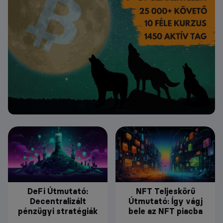
DeFi Útmutató:
NFT Teljeskörű
Decentralizált
Útmutató: Így vágj
pénzügyi stratégiák
bele az NFT piacba