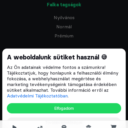
Falka tagságok
Nyilvános
Normál
Prémium
A weboldalunk sütiket használ 🍪
Az Ön adatainak védelme fontos a számunkra!
Feliratkozom a hírlevélre
Tájékoztatjuk, hogy honlapunk a felhasználói élmény
fokozása, a webhelyhasználat megértése és
marketing tevékenységeink támogatása érdekében
sütiket alkalmazhat. További információ erről az
Adatvédelmi Tájékoztatóban
.
ÁSZF
Elfogadom
Adatvédelmi tájékoztató
Email:
info@cryptofalka.hu
További lehetőségek
Copyright © 2017–2026. Minden jog fenntartva