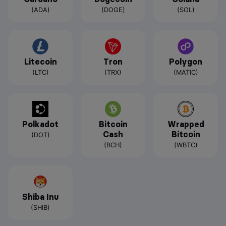
(ADA)
(DOGE)
(SOL)
Litecoin
Tron
Polygon
(LTC)
(TRX)
(MATIC)
Polkadot
Bitcoin
Wrapped
Cash
Bitcoin
(DOT)
(BCH)
(WBTC)
Shiba Inu
(SHIB)