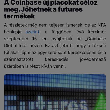
A Coinbase új piacokat céloz
meg. Jöhetnek a futures
termékek
A részletek még nem teljesen ismerek, de az NFA
honlapja
szerint
, a függőben lévő kérelmet
szeptember 15 -én nyújtották be „Coinbase
Global Inc.” néven. Ez azt jelenti, hogy a tőzsde
túl akar lépni az egyszerű spot kereskedésen és a
származtatott kereskedés jövedelmező
üzletében is részt kíván venni.