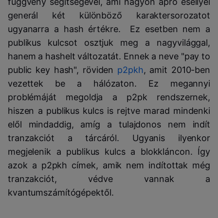
függvény segítségével, ami nagyon apró eséllyel
generál két különböző karaktersorozatot
ugyanarra a hash értékre. Ez esetben nem a
publikus kulcsot osztjuk meg a nagyvilággal,
hanem a hashelt változatát. Ennek a neve "pay to
public key hash", röviden
p2pkh
, amit 2010-ben
vezettek be a hálózaton. Ez megannyi
problémáját megoldja a p2pk rendszernek,
hiszen a publikus kulcs is rejtve marad mindenki
elől mindaddig, amíg a tulajdonos nem indít
tranzakciót a tárcáról. Ugyanis ilyenkor
megjelenik a publikus kulcs a blokkláncon. Így
azok a p2pkh címek, amik nem indítottak még
tranzakciót, védve vannak a
kvantumszámítógépektől.