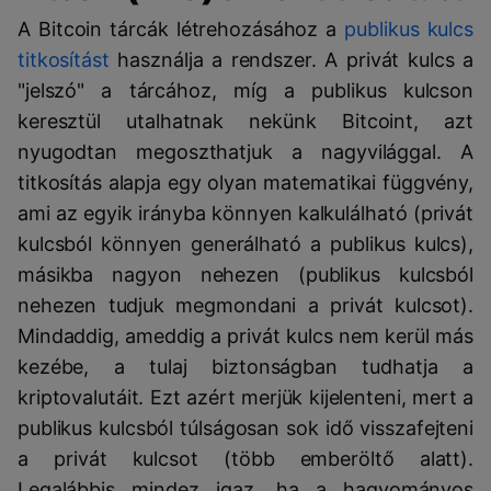
A Bitcoin tárcák létrehozásához a
publikus kulcs
titkosítást
használja a rendszer. A privát kulcs a
"jelszó" a tárcához, míg a publikus kulcson
keresztül utalhatnak nekünk Bitcoint, azt
nyugodtan megoszthatjuk a nagyvilággal. A
titkosítás alapja egy olyan matematikai függvény,
ami az egyik irányba könnyen kalkulálható (privát
kulcsból könnyen generálható a publikus kulcs),
másikba nagyon nehezen (publikus kulcsból
nehezen tudjuk megmondani a privát kulcsot).
Mindaddig, ameddig a privát kulcs nem kerül más
kezébe, a tulaj biztonságban tudhatja a
kriptovalutáit. Ezt azért merjük kijelenteni, mert a
publikus kulcsból túlságosan sok idő visszafejteni
a privát kulcsot (több emberöltő alatt).
Legalábbis mindez igaz, ha a hagyományos