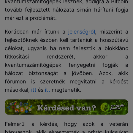
kvantumszámítógépek lesznek, addigra a Bitcoin
tovább fejlesztett hálózata simán hárítani fogja
már ezt a problémát.
Korábban már írtunk a
jelenségről
, miszerint a
fejlesztőknek észben kell tartaniuk a hosszútávú
célokat, ugyanis ha nem fejlesztik a blokklánc
titkosítási rendszerét, akkor a
kvantumszámítógépek fenyegetni fogják a
hálózat biztonságát a jövőben. Azok, akik
fórumon is szeretnék megvitatni a kérdést
másokkal,
itt
és
itt
megtehetik.
Felmerül a kérdés, hogy azok a veterán
bányászok, akik elvesztették a privát kulcsukat