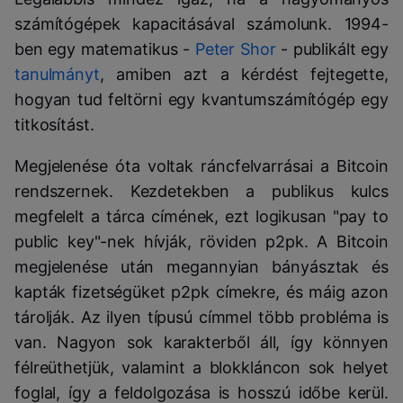
számítógépek kapacitásával számolunk. 1994-
ben egy matematikus -
Peter Shor
- publikált egy
tanulmányt
, amiben azt a kérdést fejtegette,
hogyan tud feltörni egy kvantumszámítógép egy
titkosítást.
Megjelenése óta voltak ráncfelvarrásai a Bitcoin
rendszernek. Kezdetekben a publikus kulcs
megfelelt a tárca címének, ezt logikusan "pay to
public key"-nek hívják, röviden p2pk. A Bitcoin
megjelenése után megannyian bányásztak és
kapták fizetségüket p2pk címekre, és máig azon
tárolják. Az ilyen típusú címmel több probléma is
van. Nagyon sok karakterből áll, így könnyen
félreüthetjük, valamint a blokkláncon sok helyet
foglal, így a feldolgozása is hosszú időbe kerül.