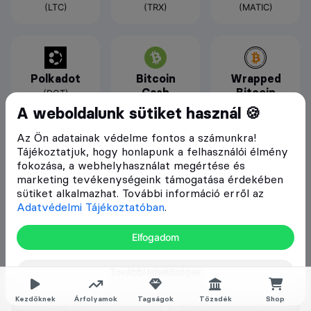
(LTC)
(TRX)
(MATIC)
Polkadot
Bitcoin
Wrapped
Cash
Bitcoin
(DOT)
(BCH)
(WBTC)
A weboldalunk sütiket használ 🍪
Az Ön adatainak védelme fontos a számunkra!
Tájékoztatjuk, hogy honlapunk a felhasználói élmény
fokozása, a webhelyhasználat megértése és
Shiba Inu
marketing tevékenységeink támogatása érdekében
sütiket alkalmazhat. További információ erről az
(SHIB)
Adatvédelmi Tájékoztatóban
.
További ismertetők
Elfogadom
További lehetőségek
Kezdőknek
Árfolyamok
Tagságok
Tőzsdék
Shop