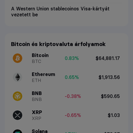
A Western Union stablecoinos Visa-kártyát
vezetett be
Bitcoin és kriptovaluta árfolyamok
Bitcoin
0.83%
$64,881.17
BTC
Ethereum
0.65%
$1,913.56
ETH
BNB
-0.38%
$590.65
BNB
XRP
-0.65%
$1.03
XRP
Solana