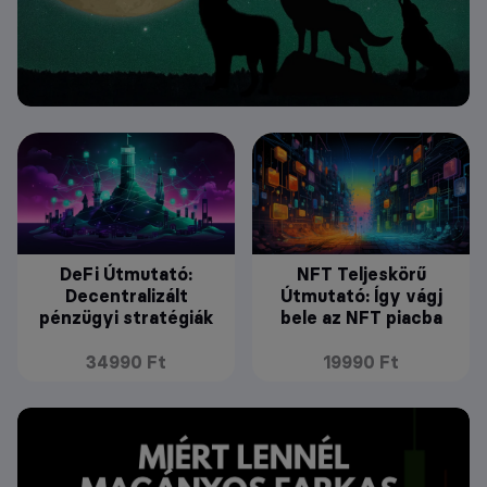
DeFi Útmutató:
NFT Teljeskörű
Decentralizált
Útmutató: Így vágj
pénzügyi stratégiák
bele az NFT piacba
34990 Ft
19990 Ft