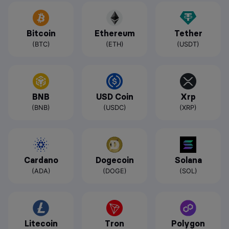
Bitcoin
Ethereum
Tether
(BTC)
(ETH)
(USDT)
BNB
USD Coin
Xrp
(BNB)
(USDC)
(XRP)
Cardano
Dogecoin
Solana
(ADA)
(DOGE)
(SOL)
Litecoin
Tron
Polygon