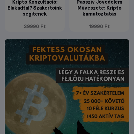
Kripto Konzultáció:
Passzív Jövedelem
Elakadtál? Szakértőink
Művészete: Kripto
segítenek
kamatoztatás
39990 Ft
19990 Ft