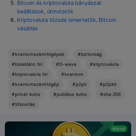
Bitcoin és kriptovaluta bányászat
beállítások, útmutatók
Kriptovaluta tőzsde ismertetők, Bitcoin
vásárlás
#kvantumszámítógépek
#biztonság
#blokklánc hír
#D-wave
#kriptovaluta
#kriptovaluta hír
#kvantum
#kvantumszámítógép
#p2pk
#p2pkh
#privát kulcs
#publikus kulcs
#sha-256
#titkosítás
Bitcoin