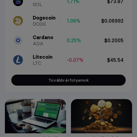
1.71%
$73.87
SOL
Dogecoin
1.06%
$0.06992
DOGE
Cardano
0.25%
$0.2005
ADA
Litecoin
-0.07%
$45.54
LTC
További árfolyamok