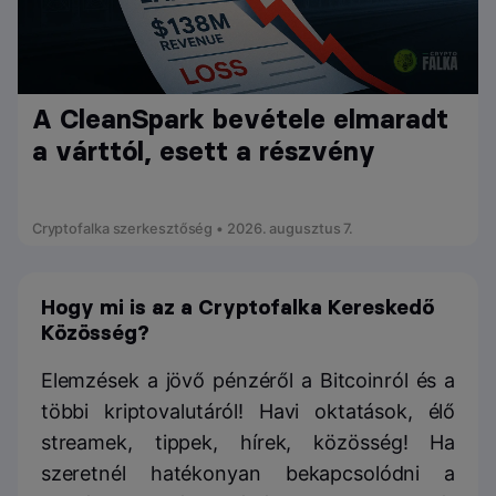
A CleanSpark bevétele elmaradt
a várttól, esett a részvény
Cryptofalka szerkesztőség • 2026. augusztus 7.
Hogy mi is az a Cryptofalka Kereskedő
Közösség?
Elemzések a jövő pénzéről a Bitcoinról és a
többi kriptovalutáról! Havi oktatások, élő
streamek, tippek, hírek, közösség! Ha
szeretnél hatékonyan bekapcsolódni a