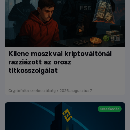
Kilenc moszkvai kriptováltónál
razziázott az orosz
titkosszolgálat
Cryptofalka szerkesztőség • 2026. augusztus 7.
Kereskedés