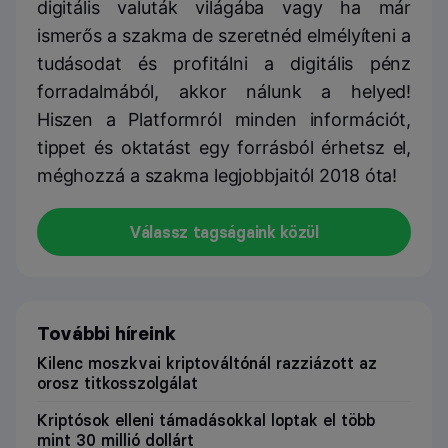
digitális valuták világába vagy ha már
ismerős a szakma de szeretnéd elmélyíteni a
tudásodat és profitálni a digitális pénz
forradalmából, akkor nálunk a helyed!
Hiszen a Platformról minden információt,
tippet és oktatást egy forrásból érhetsz el,
méghozzá a szakma legjobbjaitól 2018 óta!
Válassz tagságaink közül
További híreink
Kilenc moszkvai kriptováltónál razziázott az
orosz titkosszolgálat
Kriptósok elleni támadásokkal loptak el több
mint 30 millió dollárt