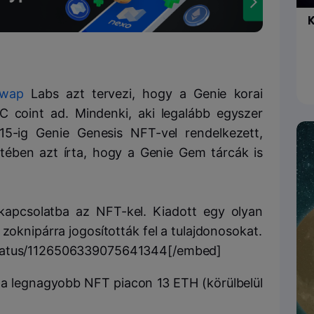
K
swap
Labs azt tervezi, hogy a Genie korai
 coint ad. Mindenki, aki legalább egyszer
 15-ig Genie Genesis NFT-vel rendelkezett,
ében azt írta, hogy a Genie Gem tárcák is
kapcsolatba az NFT-kel. Kiadott egy olyan
 zoknipárra jogosították fel a tulajdonosokat.
status/1126506339075641344[/embed]
, a legnagyobb NFT piacon 13 ETH (körülbelül