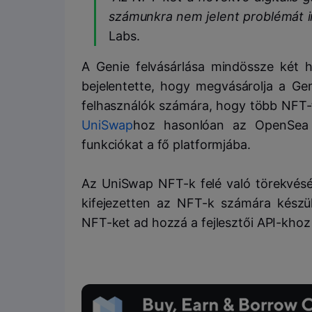
számunkra nem jelent problémát in
Labs.
A Genie felvásárlása mindössze két 
bejelentette, hogy megvásárolja a Ge
felhasználók számára, hogy több NFT-t
UniSwap
hoz hasonlóan az OpenSea i
funkciókat a fő platformjába.
Az UniSwap NFT-k felé való törekvés
kifejezetten az NFT-k számára készül
NFT-ket ad hozzá a fejlesztői API-khoz