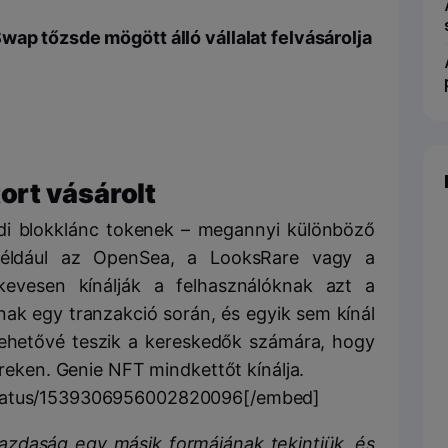
wap tőzsde mögött álló vállalat felvásárolja
rt vásárolt
edi blokklánc tokenek – megannyi különböző
 például az OpenSea, a LooksRare vagy a
evesen kínálják a felhasználóknak azt a
anak egy tranzakció során, és egyik sem kínál
lehetővé teszik a kereskedők számára, hogy
ereken. Genie NFT mindkettőt kínálja.
status/1539306956002820096[/embed]
gazdaság egy másik formájának tekintjük, és