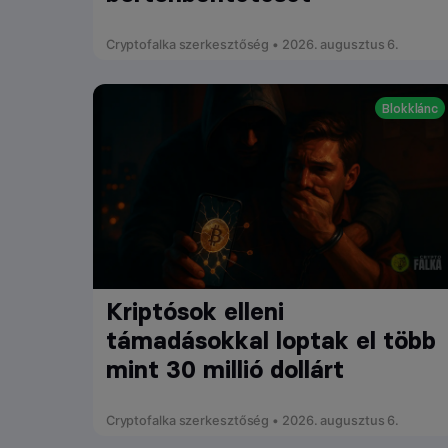
Cryptofalka szerkesztőség • 2026. augusztus 6.
Blokklánc
Kriptósok elleni
támadásokkal loptak el több
mint 30 millió dollárt
Cryptofalka szerkesztőség • 2026. augusztus 6.