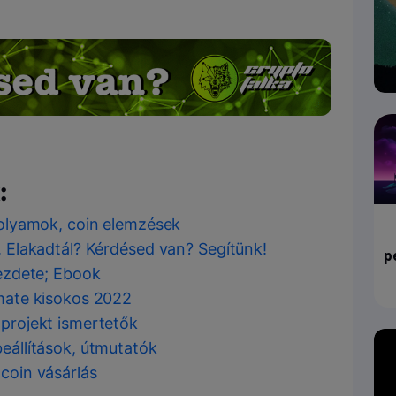
:
rfolyamok, coin elemzések
ó. Elakadtál? Kérdésed van? Segítünk!
p
kezdete; Ebook
imate kisokos 2022
 projekt ismertetők
beállítások, útmutatók
tcoin vásárlás