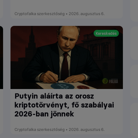
Cryptofalka szerkesztőség • 2026. augusztus 6.
Kereskedés
Putyin aláírta az orosz
kriptotörvényt, fő szabályai
2026-ban jönnek
Cryptofalka szerkesztőség • 2026. augusztus 6.