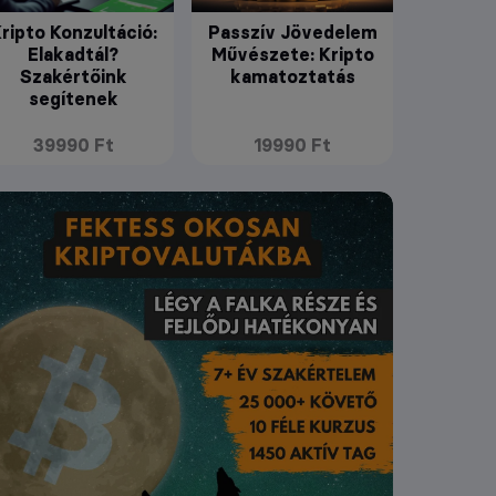
ripto Konzultáció:
Passzív Jövedelem
Elakadtál?
Művészete: Kripto
Szakértőink
kamatoztatás
segítenek
39990 Ft
19990 Ft