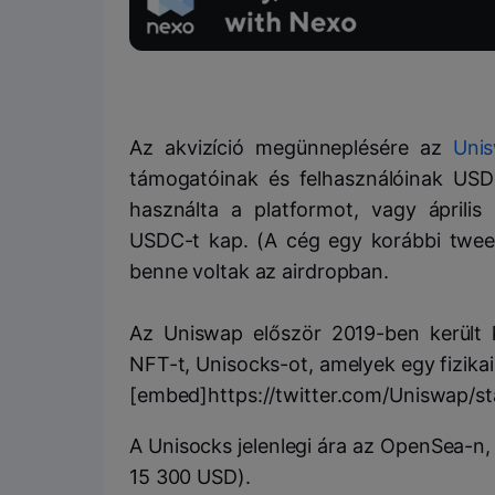
Az akvizíció megünneplésére az
Uni
támogatóinak és felhasználóinak USDC
használta a platformot, vagy április
USDC-t kap. (A cég egy korábbi tweet
benne voltak az airdropban.
Az Uniswap először 2019-ben került 
NFT-t, Unisocks-ot, amelyek egy fizikai
[embed]https://twitter.com/Uniswap/
A Unisocks jelenlegi ára az OpenSea-n
15 300 USD).