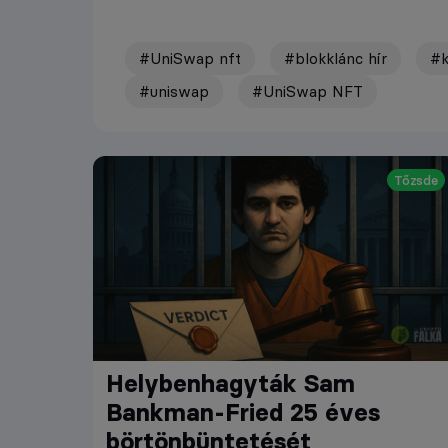
#UniSwap nft
#blokklánc hír
#k
#uniswap
#UniSwap NFT
Tőzsde
Helybenhagyták Sam
Bankman-Fried 25 éves
börtönbüntetését