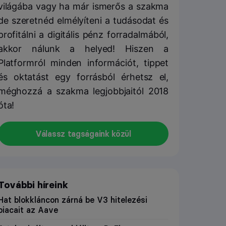
világába vagy ha már ismerős a szakma
de szeretnéd elmélyíteni a tudásodat és
profitálni a digitális pénz forradalmából,
akkor nálunk a helyed! Hiszen a
Platformról minden információt, tippet
és oktatást egy forrásból érhetsz el,
méghozzá a szakma legjobbjaitól 2018
óta!
Válassz tagságaink közül
További híreink
Hat blokkláncon zárná be V3 hitelezési
piacait az Aave