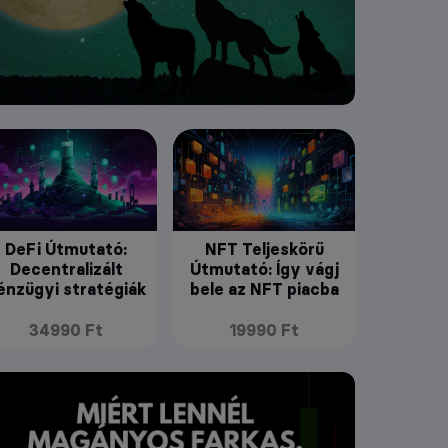
DeFi Útmutató:
NFT Teljeskörű
Decentralizált
Útmutató: Így vágj
énzügyi stratégiák
bele az NFT piacba
34990 Ft
19990 Ft