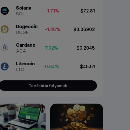
Solana
-1.71%
$72.81
SOL
Dogecoin
-1.45%
$0.06903
DOGE
Cardano
7.02%
$0.2045
ADA
Litecoin
0.64%
$45.51
LTC
További árfolyamok