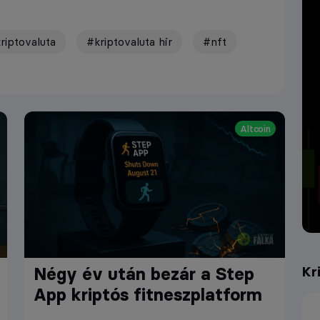
riptovaluta
#kriptovaluta hír
#nft
Altcoin
Kr
Négy év után bezár a Step
App kriptós fitneszplatform