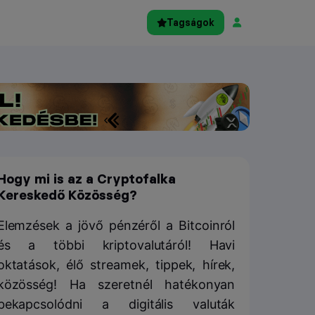
Tagságok
Hogy mi is az a Cryptofalka
Kereskedő Közösség?
Elemzések a jövő pénzéről a Bitcoinról
és a többi kriptovalutáról! Havi
oktatások, élő streamek, tippek, hírek,
közösség! Ha szeretnél hatékonyan
bekapcsolódni a digitális valuták