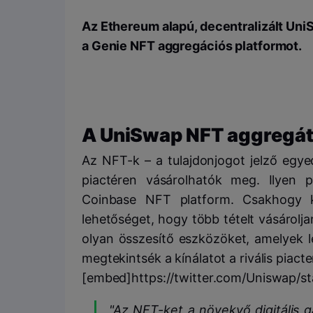
Az Ethereum alapú, decentralizált UniS
a Genie NFT aggregációs platformot.
A UniSwap NFT aggregáto
Az NFT-k – a tulajdonjogot jelző egy
piactéren vásárolhatók meg. Ilyen
Coinbase NFT platform. Csakhogy k
lehetőséget, hogy több tételt vásárolj
olyan összesítő eszközöket, amelyek 
megtekintsék a kínálatot a rivális piact
[embed]https://twitter.com/Uniswap/
"Az NFT-ket a növekvő digitális 