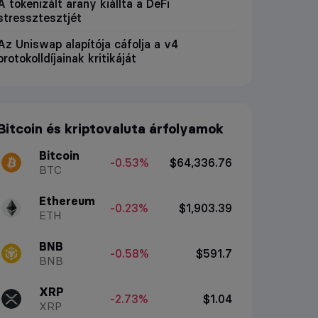
A tokenizált arany kiállta a DeFi
stressztesztjét
Az Uniswap alapítója cáfolja a v4
protokolldíjainak kritikáját
Bitcoin és kriptovaluta árfolyamok
Bitcoin
-0.53%
$64,336.76
BTC
Ethereum
-0.23%
$1,903.39
ETH
BNB
-0.58%
$591.7
BNB
XRP
-2.73%
$1.04
XRP