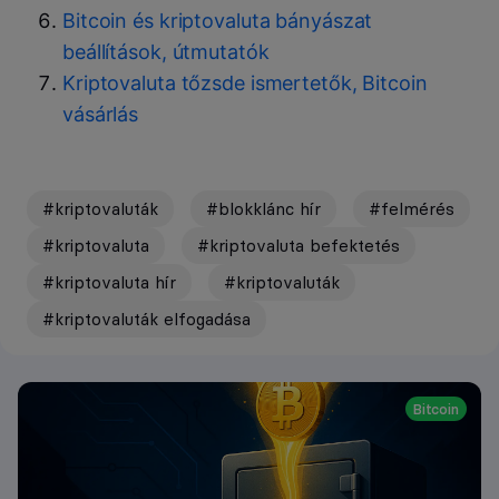
Bitcoin és kriptovaluta bányászat
beállítások, útmutatók
Kriptovaluta tőzsde ismertetők, Bitcoin
vásárlás
#kriptovaluták
#blokklánc hír
#felmérés
#kriptovaluta
#kriptovaluta befektetés
#kriptovaluta hír
#kriptovaluták
#kriptovaluták elfogadása
Bitcoin