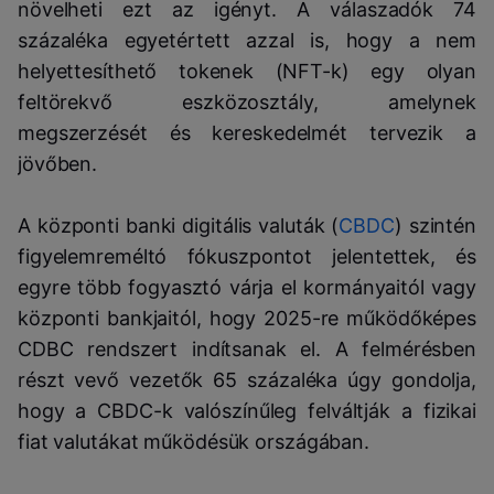
növelheti ezt az igényt. A válaszadók 74
százaléka egyetértett azzal is, hogy a nem
helyettesíthető tokenek (NFT-k) egy olyan
feltörekvő eszközosztály, amelynek
megszerzését és kereskedelmét tervezik a
jövőben.
A központi banki digitális valuták (
CBDC
) szintén
figyelemreméltó fókuszpontot jelentettek, és
egyre több fogyasztó várja el kormányaitól vagy
központi bankjaitól, hogy 2025-re működőképes
CDBC rendszert indítsanak el. A felmérésben
részt vevő vezetők 65 százaléka úgy gondolja,
hogy a CBDC-k valószínűleg felváltják a fizikai
fiat valutákat működésük országában.