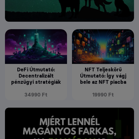
DeFi Útmutató:
NFT Teljeskörű
Decentralizált
Útmutató: Így vágj
pénzügyi stratégiák
bele az NFT piacba
34990 Ft
19990 Ft