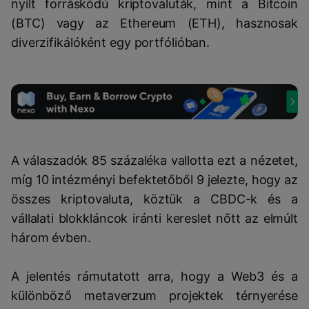
nyílt forráskódú kriptovaluták, mint a Bitcoin
(BTC) vagy az Ethereum (ETH), hasznosak
diverzifikálóként egy portfólióban.
A válaszadók 85 százaléka vallotta ezt a nézetet,
míg 10 intézményi befektetőből 9 jelezte, hogy az
összes kriptovaluta, köztük a CBDC-k és a
vállalati blokkláncok iránti kereslet nőtt az elmúlt
három évben.
A jelentés rámutatott arra, hogy a Web3 és a
különböző metaverzum projektek térnyerése