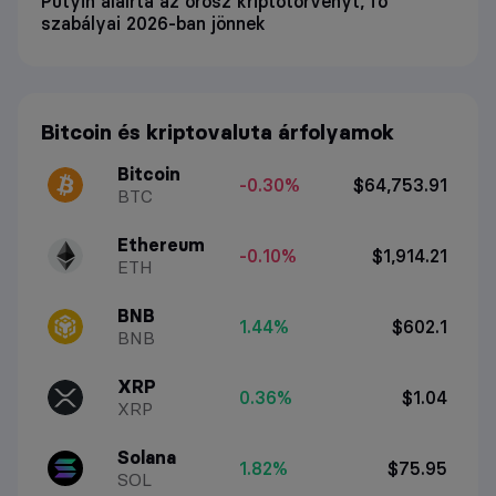
Putyin aláírta az orosz kriptotörvényt, fő
szabályai 2026-ban jönnek
Bitcoin és kriptovaluta árfolyamok
Bitcoin
-0.30%
$64,753.91
BTC
Ethereum
-0.10%
$1,914.21
ETH
BNB
1.44%
$602.1
BNB
XRP
0.36%
$1.04
XRP
Solana
1.82%
$75.95
SOL