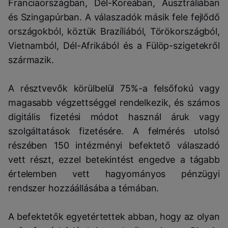
Franciaországban, Dél-Koreában, Ausztráliában
és Szingapúrban. A válaszadók másik fele fejlődő
országokból, köztük Brazíliából, Törökországból,
Vietnamból, Dél-Afrikából és a Fülöp-szigetekről
származik.
A résztvevők körülbelül 75%-a felsőfokú vagy
magasabb végzettséggel rendelkezik, és számos
digitális fizetési módot használ áruk vagy
szolgáltatások fizetésére. A felmérés utolsó
részében 150 intézményi befektető válaszadó
vett részt, ezzel betekintést engedve a tágabb
értelemben vett hagyományos pénzügyi
rendszer hozzáállásába a témában.
A befektetők egyetértettek abban, hogy az olyan