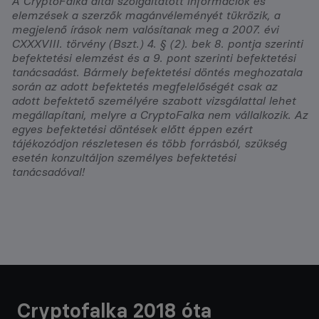
A CryptoFalka által szolgáltatott információk és
elemzések a szerzők magánvéleményét tükrözik, a
megjelenő írások nem valósítanak meg a 2007. évi
CXXXVIII. törvény (Bszt.) 4. § (2). bek 8. pontja szerinti
befektetési elemzést és a 9. pont szerinti befektetési
tanácsadást. Bármely befektetési döntés meghozatala
során az adott befektetés megfelelőségét csak az
adott befektető személyére szabott vizsgálattal lehet
megállapítani, melyre a CryptoFalka nem vállalkozik. Az
egyes befektetési döntések előtt éppen ezért
tájékozódjon részletesen és több forrásból, szükség
esetén konzultáljon személyes befektetési
tanácsadóval!
Cryptofalka 2018 óta