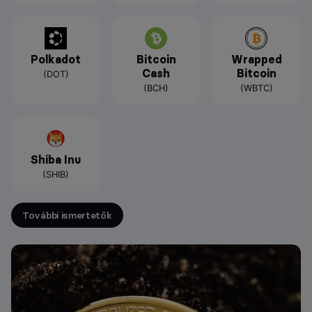
Polkadot
Bitcoin
Wrapped
Cash
Bitcoin
(DOT)
(BCH)
(WBTC)
Shiba Inu
(SHIB)
További ismertetők