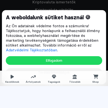
Kriptovaluta ismertetők
Kriptovaluta vásárlás
A weboldalunk sütiket használ 🍪
Oktató anyagok
Discord közösség
Az Ön adatainak védelme fontos a számunkra!
Tájékoztatjuk, hogy honlapunk a felhasználói élmény
fokozása, a webhelyhasználat megértése és
Csomagajánlatok
marketing tevékenységeink támogatása érdekében
sütiket alkalmazhat. További információ erről az
Kriptovaluta kezdőknek
Adatvédelmi Tájékoztatóban
.
Kriptovaluta kereskedés
Elfogadom
Megapack
További lehetőségek
Falka tagságok
Kezdőknek
Árfolyamok
Tagságok
Tőzsdék
Shop
Nyilvános
Normál
Prémium