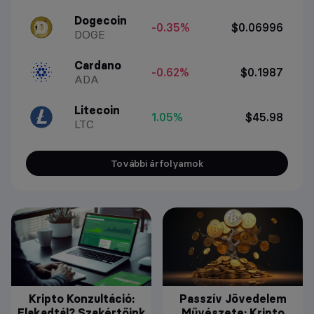
Dogecoin
-0.35%
$0.06996
DOGE
Cardano
-0.62%
$0.1987
ADA
Litecoin
1.05%
$45.98
LTC
További árfolyamok
Kripto Konzultáció:
Passzív Jövedelem
Elakadtál? Szakértőink
Művészete: Kripto