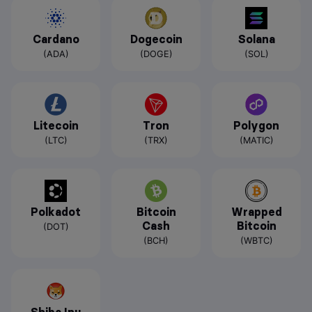
Cardano
Dogecoin
Solana
(ADA)
(DOGE)
(SOL)
Litecoin
Tron
Polygon
(LTC)
(TRX)
(MATIC)
Polkadot
Bitcoin
Wrapped
Cash
Bitcoin
(DOT)
(BCH)
(WBTC)
Shiba Inu