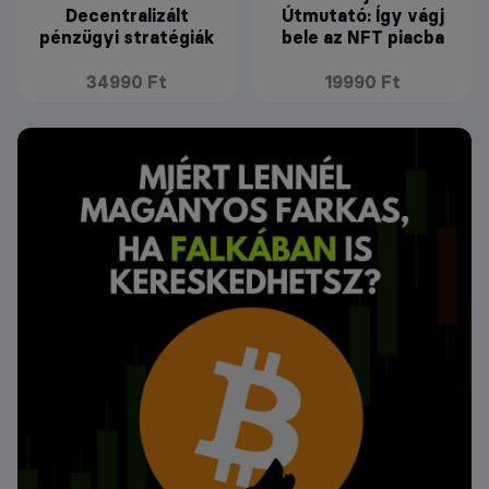
Decentralizált
Útmutató: Így vágj
pénzügyi stratégiák
bele az NFT piacba
34990 Ft
19990 Ft