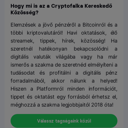
Hogy mi is az a Cryptofalka Kereskedő
Közösség?
Elemzések a jövő pénzéről a Bitcoinról és a
többi kriptovalutáról! Havi oktatások, élő
streamek, tippek, hírek, közösség! Ha
szeretnél hatékonyan bekapcsolódni a
digitális valuták világába vagy ha már
ismerős a szakma de szeretnéd elmélyíteni a
tudásodat és profitálni a digitális pénz
forradalmából, akkor nálunk a helyed!
Hiszen a Platformról minden információt,
tippet és oktatást egy forrásból érhetsz el,
méghozzá a szakma legjobbjaitól 2018 óta!
Válassz tagságaink közül