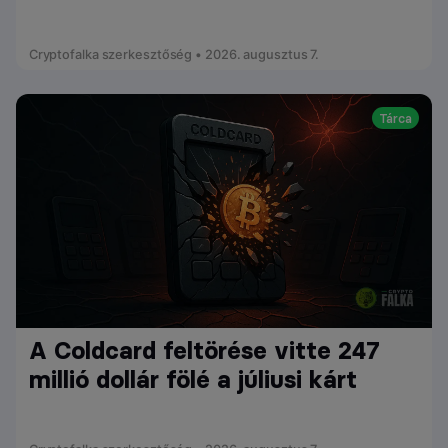
Cryptofalka szerkesztőség • 2026. augusztus 7.
Tárca
A Coldcard feltörése vitte 247
millió dollár fölé a júliusi kárt