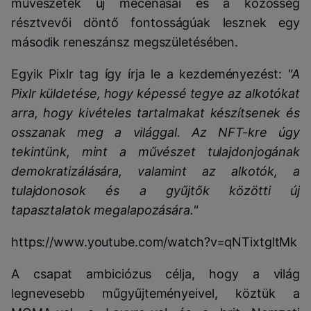
művészetek új mecénásai és a közösség
résztvevői döntő fontosságúak lesznek egy
második reneszánsz megszületésében.
Egyik Pixlr tag így írja le a kezdeményezést:
"A
Pixlr küldetése, hogy képessé tegye az alkotókat
arra, hogy kivételes tartalmakat készítsenek és
osszanak meg a világgal. Az NFT-kre úgy
tekintünk, mint a művészet tulajdonjogának
demokratizálására, valamint az alkotók, a
tulajdonosok és a gyűjtők közötti új
tapasztalatok megalapozására."
https://www.youtube.com/watch?v=qNTixtgltMk
A csapat ambiciózus célja, hogy a világ
legnevesebb műgyűjteményeivel, köztük a