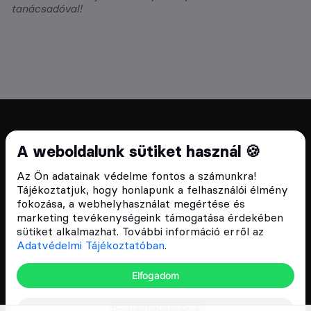
tanácsadóval!
Cryptofalka 2018 óta
A weboldalunk sütiket használ 🍪
Szívünkön viseljük a blokklánc technológia
Az Ön adatainak védelme fontos a számunkra!
népszerűsítését Magyarországon, ezért 2018 óta a
Tájékoztatjuk, hogy honlapunk a felhasználói élmény
Cryptofalka célja, hogy biztosítsa a hazai közösség
fokozása, a webhelyhasználat megértése és
és vállalatok digitális oktatását és fejlődését.
marketing tevékenységeink támogatása érdekében
sütiket alkalmazhat. További információ erről az
Adatvédelmi Tájékoztatóban
.
Oldalak
Elfogadom
Hírek
További lehetőségek