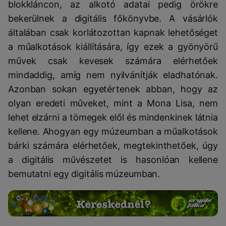
blokkláncon, az alkotó adatai pedig örökre
bekerülnek a digitális főkönyvbe. A vásárlók
általában csak korlátozottan kapnak lehetőséget
a műalkotások kiállítására, így ezek a gyönyörű
művek csak kevesek számára elérhetőek
mindaddig, amíg nem nyilvánítják eladhatónak.
Azonban sokan egyetértenek abban, hogy az
olyan eredeti műveket, mint a Mona Lisa, nem
lehet elzárni a tömegek elől és mindenkinek látnia
kellene. Ahogyan egy múzeumban a műalkotások
bárki számára elérhetőek, megtekinthetőek, úgy
a digitális művészetet is hasonlóan kellene
bemutatni egy digitális múzeumban.