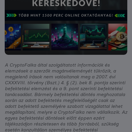
A CryptoFalka által szolgáltatott információk és
elemzések a szerzők magánvéleményét tükrözik, a
megjelenő írások nem valósítanak meg a 2007. évi
CXXXVIII. törvény (Bszt.) 4. § (2). bek 8. pontja szerinti
befektetési elemzést és a 9. pont szerinti befektetési
tanácsadást. Bármely befektetési döntés meghozatala
során az adott befektetés megfelelőségét csak az
adott befektető személyére szabott vizsgálattal lehet
megállapítani, melyre a CryptoFalka nem vállalkozik. Az
egyes befektetési döntések előtt éppen ezért
tájékozódjon részletesen és több forrásból, szükség
esetén konzultáljon személyes befektetési