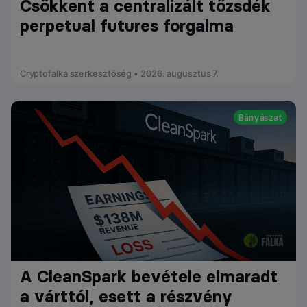
Csökkent a centralizált tőzsdék
perpetual futures forgalma
Cryptofalka szerkesztőség • 2026. augusztus 7.
Bányászat
A CleanSpark bevétele elmaradt
a várttól, esett a részvény