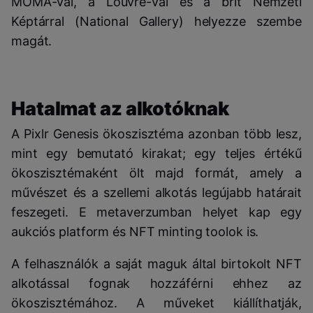
MOMA-val, a Louvre-val és a brit Nemzeti
Képtárral (National Gallery) helyezze szembe
magát.
Hatalmat az alkotóknak
A Pixlr Genesis ökoszisztéma azonban több lesz,
mint egy bemutató kirakat; egy teljes értékű
ökoszisztémaként ölt majd formát, amely a
művészet és a szellemi alkotás legújabb határait
feszegeti. E metaverzumban helyet kap egy
aukciós platform és NFT minting toolok is.
A felhasználók a saját maguk által birtokolt NFT
alkotással fognak hozzáférni ehhez az
ökoszisztémához. A műveket kiállíthatják,