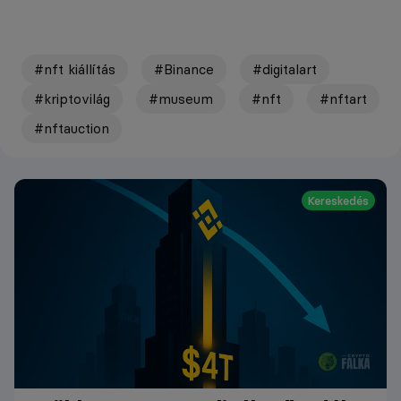
#nft kiállítás
#Binance
#digitalart
#kriptovilág
#museum
#nft
#nftart
#nftauction
Kereskedés