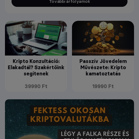
További árfolyamok
Kripto Konzultáció:
Passzív Jövedelem
Elakadtál? Szakértőink
Művészete: Kripto
segítenek
kamatoztatás
39990 Ft
19990 Ft