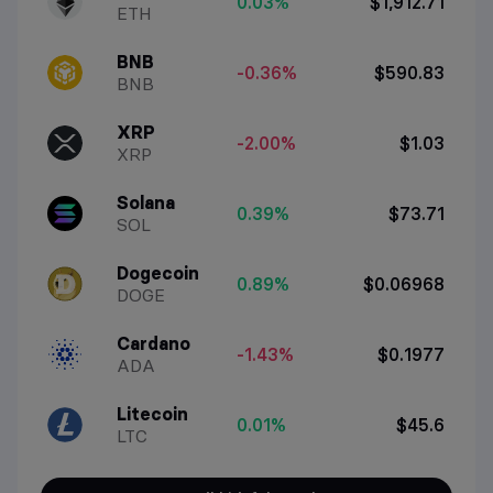
0.03%
$1,912.71
ETH
BNB
-0.36%
$590.83
BNB
XRP
-2.00%
$1.03
XRP
Solana
0.39%
$73.71
SOL
Dogecoin
0.89%
$0.06968
DOGE
Cardano
-1.43%
$0.1977
ADA
Litecoin
0.01%
$45.6
LTC