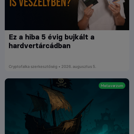
Ez a hiba 5 évig bujkált a
hardvertárcádban
Cryptofalka szerkesztőség • 2026. augusztus 5.
Metaverzum