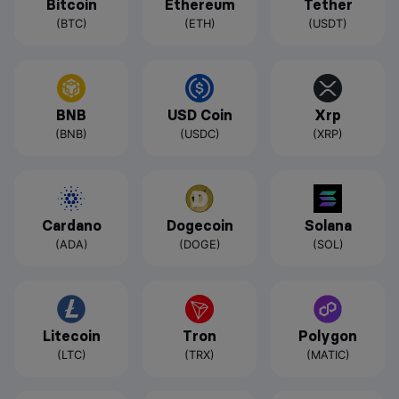
Bitcoin
Ethereum
Tether
(BTC)
(ETH)
(USDT)
BNB
USD Coin
Xrp
(BNB)
(USDC)
(XRP)
Cardano
Dogecoin
Solana
(ADA)
(DOGE)
(SOL)
Litecoin
Tron
Polygon
(LTC)
(TRX)
(MATIC)