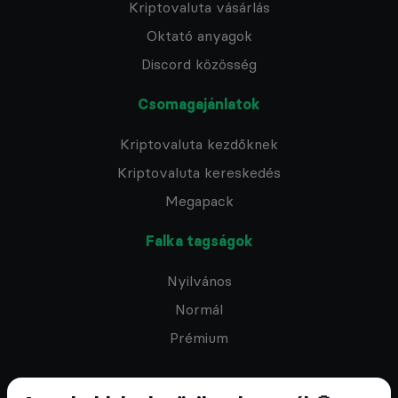
Kriptovaluta vásárlás
Oktató anyagok
Discord közösség
Csomagajánlatok
Kriptovaluta kezdőknek
Kriptovaluta kereskedés
Megapack
Falka tagságok
Nyilvános
Normál
Prémium