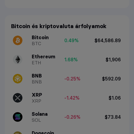
Bitcoin és kriptovaluta árfolyamok
Bitcoin
0.49%
$64,586.89
BTC
Ethereum
1.68%
$1,906
ETH
BNB
-0.25%
$592.09
BNB
XRP
-1.42%
$1.06
XRP
Solana
-0.26%
$73.84
SOL
Dogecoin