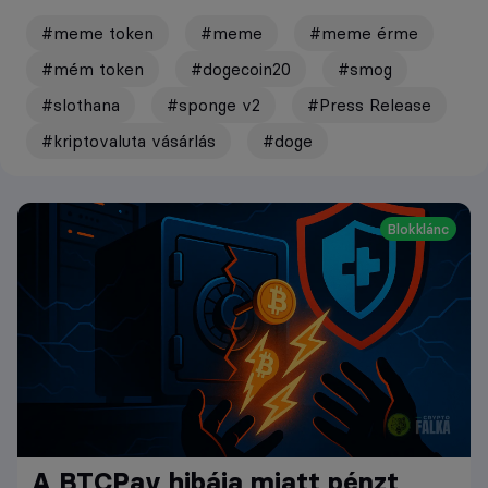
#meme token
#meme
#meme érme
#mém token
#dogecoin20
#smog
#slothana
#sponge v2
#Press Release
#kriptovaluta vásárlás
#doge
Blokklánc
A BTCPay hibája miatt pénzt