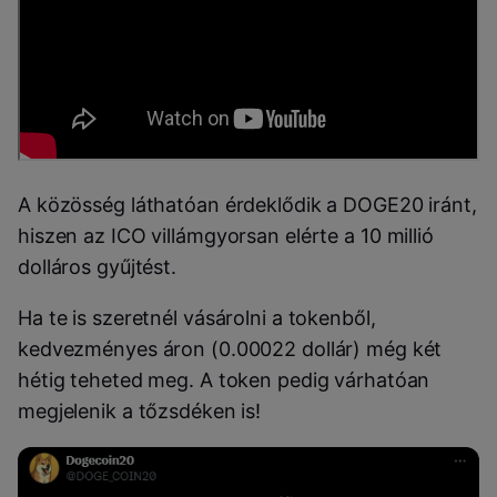
A közösség láthatóan érdeklődik a DOGE20 iránt,
hiszen az ICO villámgyorsan elérte a 10 millió
dolláros gyűjtést.
Ha te is szeretnél vásárolni a tokenből,
kedvezményes áron (0.00022 dollár) még két
hétig teheted meg. A token pedig várhatóan
megjelenik a tőzsdéken is!