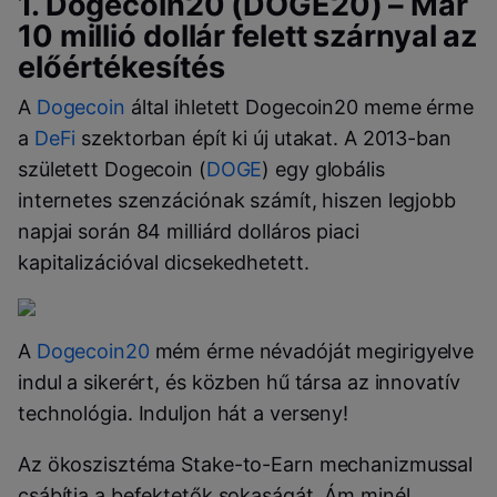
1. Dogecoin20 (DOGE20) – Már
10 millió dollár felett szárnyal az
előértékesítés
A
Dogecoin
által ihletett Dogecoin20 meme érme
a
DeFi
szektorban épít ki új utakat. A 2013-ban
született Dogecoin (
DOGE
) egy globális
internetes szenzációnak számít, hiszen legjobb
napjai során 84 milliárd dolláros piaci
kapitalizációval dicsekedhetett.
A
Dogecoin20
mém érme névadóját megirigyelve
indul a sikerért, és közben hű társa az innovatív
technológia. Induljon hát a verseny!
Az ökoszisztéma Stake-to-Earn mechanizmussal
csábítja a befektetők sokaságát. Ám minél