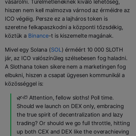
vásárolni. Türelmetleneknek kiváló lehetőség,
hiszen nem kell malmozva várnod az érméidre az
ICO végéig. Persze ez a lajháros token is
szeretne felkapaszkodni a központi tőzsdékig,
köztük a
Binance
-t is kiszemelte magának.
Mivel egy Solana (
SOL
) érméért 10 000 SLOTH
jár, az ICO valószínűleg szélsebesen fog haladni.
A Slothana token sikere nem a marketingen fog
elbukni, hiszen a csapat ügyesen kommunikál a
közösséggel is:
🌿🦥 Attention, fellow sloths! Poll time.
Should we launch on DEX only, embracing
the true spirit of decentralization and lazy
trading? Or should we go full throttle, hitting
up both CEX and DEX like the overachieving