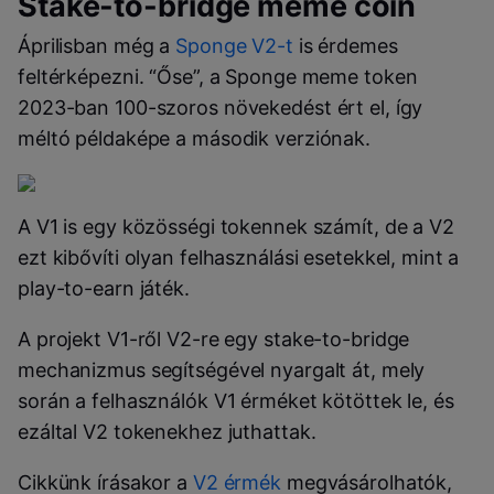
Stake-to-bridge meme coin
Áprilisban még a
Sponge V2-t
is érdemes
feltérképezni. “Őse”, a Sponge meme token
2023-ban 100-szoros növekedést ért el, így
méltó példaképe a második verziónak.
A V1 is egy közösségi tokennek számít, de a V2
ezt kibővíti olyan felhasználási esetekkel, mint a
play-to-earn játék.
A projekt V1-ről V2-re egy stake-to-bridge
mechanizmus segítségével nyargalt át, mely
során a felhasználók V1 érméket kötöttek le, és
ezáltal V2 tokenekhez juthattak.
Cikkünk írásakor a
V2 érmék
megvásárolhatók,