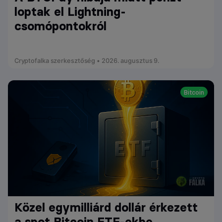
loptak el Lightning-
csomópontokról
Cryptofalka szerkesztőség • 2026. augusztus 9.
Bitcoin
Közel egymilliárd dollár érkezett
a spot Bitcoin ETF-ekbe