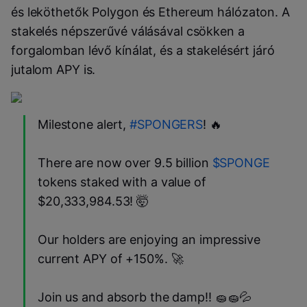
és leköthetők Polygon és Ethereum hálózaton. A
stakelés népszerűvé válásával csökken a
forgalomban lévő kínálat, és a stakelésért járó
jutalom APY is.
Milestone alert,
#SPONGERS
! 🔥
There are now over 9.5 billion
$SPONGE
tokens staked with a value of
$20,333,984.53! 🤯
Our holders are enjoying an impressive
current APY of +150%. 🚀
Join us and absorb the damp!! 🧽🧽💦