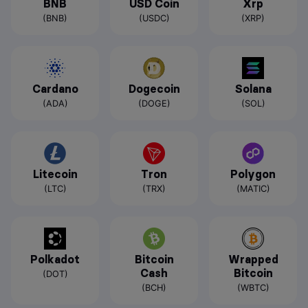
BNB
USD Coin
Xrp
(BNB)
(USDC)
(XRP)
Cardano
Dogecoin
Solana
(ADA)
(DOGE)
(SOL)
Litecoin
Tron
Polygon
(LTC)
(TRX)
(MATIC)
Polkadot
Bitcoin
Wrapped
Cash
Bitcoin
(DOT)
(BCH)
(WBTC)