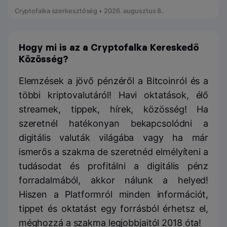
Cryptofalka szerkesztőség • 2026. augusztus 8.
Hogy mi is az a Cryptofalka Kereskedő
Közösség?
Elemzések a jövő pénzéről a Bitcoinról és a
többi kriptovalutáról! Havi oktatások, élő
streamek, tippek, hírek, közösség! Ha
szeretnél hatékonyan bekapcsolódni a
digitális valuták világába vagy ha már
ismerős a szakma de szeretnéd elmélyíteni a
tudásodat és profitálni a digitális pénz
forradalmából, akkor nálunk a helyed!
Hiszen a Platformról minden információt,
tippet és oktatást egy forrásból érhetsz el,
méghozzá a szakma legjobbjaitól 2018 óta!