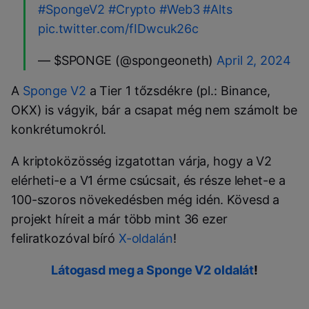
#SpongeV2
#Crypto
#Web3
#Alts
pic.twitter.com/fIDwcuk26c
— $SPONGE (@spongeoneth)
April 2, 2024
A
Sponge V2
a Tier 1 tőzsdékre (pl.: Binance,
OKX) is vágyik, bár a csapat még nem számolt be
konkrétumokról.
A kriptoközösség izgatottan várja, hogy a V2
elérheti-e a V1 érme csúcsait, és része lehet-e a
100-szoros növekedésben még idén. Kövesd a
projekt híreit a már több mint 36 ezer
feliratkozóval bíró
X-oldalán
!
Látogasd meg a Sponge V2 oldalát
!