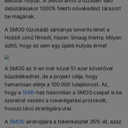
életutat folytat. A SMOG anno a tőzsdén való
debütálásakor 1000% feletti növekedést tárazott
be magának.
A SMOG tűzokádó sárkánya ismerős lehet a
Hobbit című filmből, hiszen Smaug ihlette. Milyen
üdítő, hogy ez sem egy újabb kutyás érme!
A SMOG az X-en már közel 51 ezer követővel
büszkélkedhet, de a projekt célja, hogy
hamarosan elérje a 100 000 tulajdonost. Az,
hogy a
SHIB
-hez hasonlóan a SMOG csapat is be
szeretné vezetni a tokenégetési protokollt,
hosszú távú stratégiára utal.
A
SMOG
airdropjára a tokenkészlet 35%-át, azaz