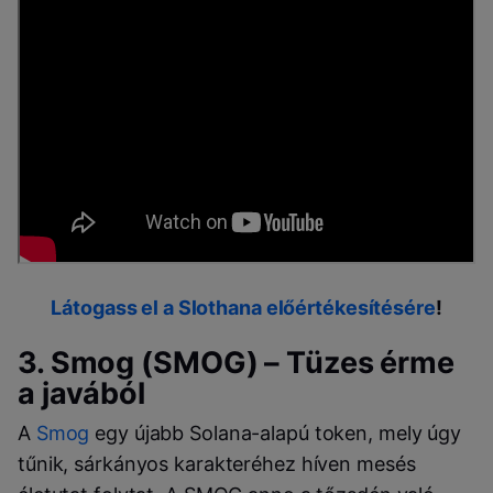
Látogass el a Slothana előértékesítésére
!
3. Smog (SMOG) – Tüzes érme
a javából
A
Smog
egy újabb Solana-alapú token, mely úgy
tűnik, sárkányos karakteréhez híven mesés