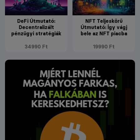
DeFi Útmutató:
NFT Teljeskörű
Decentralizált
Útmutató: Így vágj
pénzügyi stratégiák
bele az NFT piacba
34990 Ft
19990 Ft