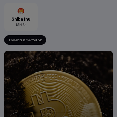
Shiba Inu
(SHIB)
További ismertetők