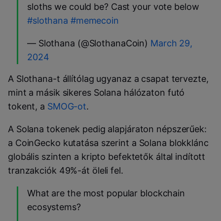
sloths we could be? Cast your vote below
#slothana
#memecoin
— Slothana (@SlothanaCoin)
March 29,
2024
A Slothana-t állítólag ugyanaz a csapat tervezte,
mint a másik sikeres Solana hálózaton futó
tokent, a
SMOG-ot
.
A Solana tokenek pedig alapjáraton népszerűek:
a CoinGecko kutatása szerint a Solana blokklánc
globális szinten a kripto befektetők által indított
tranzakciók 49%-át öleli fel.
What are the most popular blockchain
ecosystems?