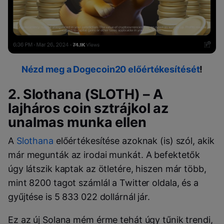
Nézd meg a Dogecoin20 előértékesítését
!
2. Slothana (SLOTH) – A
lajháros coin sztrájkol az
unalmas munka ellen
A
Slothana
előértékesítése azoknak (is) szól, akik
már megunták az irodai munkát. A befektetők
úgy látszik kaptak az ötletére, hiszen már több,
mint 8200 tagot számlál a Twitter oldala, és a
gyűjtése is 5 833 022 dollárnál jár.
Ez az új Solana mém érme tehát úgy tűnik trendi,