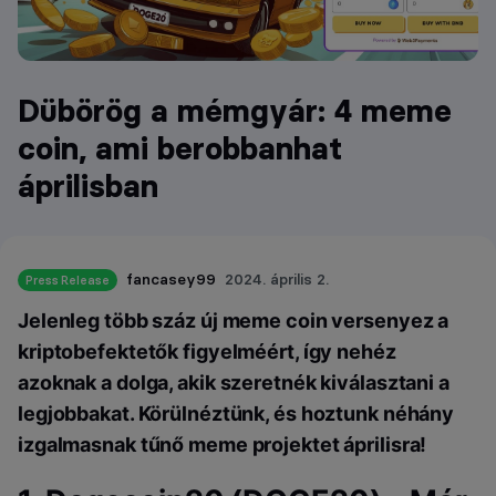
Dübörög a mémgyár: 4 meme
coin, ami berobbanhat
áprilisban
fancasey99
2024. április 2.
Press Release
Jelenleg több száz új meme coin versenyez a
kriptobefektetők figyelméért, így nehéz
azoknak a dolga, akik szeretnék kiválasztani a
legjobbakat. Körülnéztünk, és hoztunk néhány
izgalmasnak tűnő meme projektet áprilisra!