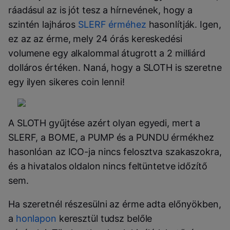
ráadásul az is jót tesz a hírnevének, hogy a
szintén lajháros
SLERF érméhez
hasonlítják. Igen,
ez az az érme, mely 24 órás kereskedési
volumene egy alkalommal átugrott a 2 milliárd
dolláros értéken. Naná, hogy a SLOTH is szeretne
egy ilyen sikeres coin lenni!
A SLOTH gyűjtése azért olyan egyedi, mert a
SLERF, a BOME, a PUMP és a PUNDU érmékhez
hasonlóan az ICO-ja nincs felosztva szakaszokra,
és a hivatalos oldalon nincs feltüntetve időzítő
sem.
Ha szeretnél részesülni az érme adta előnyökben,
a
honlapon
keresztül tudsz belőle