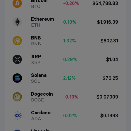
Bitcoin
-0.26%
$64,788.83
BTC
Ethereum
0.10%
$1,916.39
ETH
BNB
1.32%
$602.31
BNB
XRP
0.29%
$1.04
XRP
Solana
2.12%
$76.25
SOL
Dogecoin
-0.19%
$0.07009
DOGE
Cardano
0.02%
$0.1993
ADA