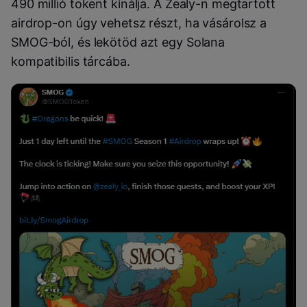
490 millió tokent kínálja. A Zealy-n megtartott
airdrop-on úgy vehetsz részt, ha vásárolsz a
SMOG-ból, és lekötöd azt egy Solana
kompatibilis tárcába.