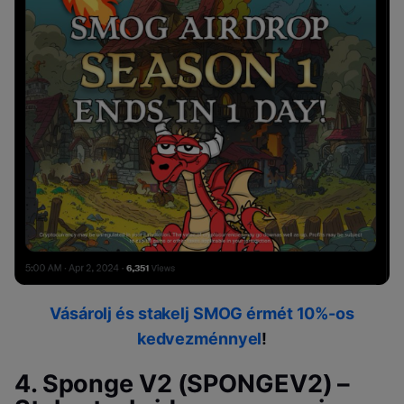
Vásárolj és stakelj SMOG érmét 10%-os
kedvezménnyel
!
4. Sponge V2 (SPONGEV2) –