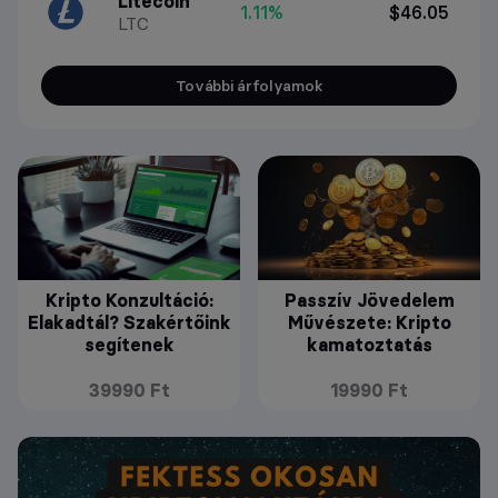
Litecoin
1.11%
$46.05
LTC
További árfolyamok
Kripto Konzultáció:
Passzív Jövedelem
Elakadtál? Szakértőink
Művészete: Kripto
segítenek
kamatoztatás
39990 Ft
19990 Ft