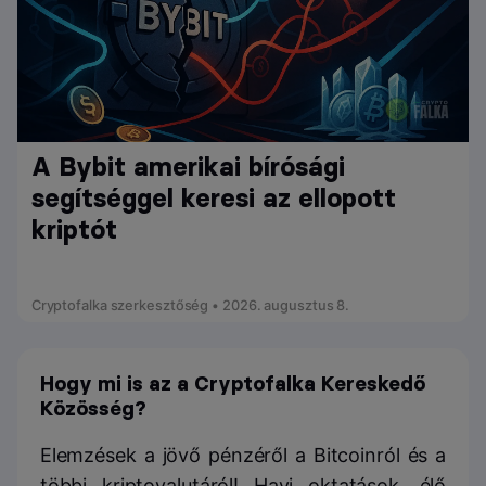
A Bybit amerikai bírósági
segítséggel keresi az ellopott
kriptót
Cryptofalka szerkesztőség • 2026. augusztus 8.
Hogy mi is az a Cryptofalka Kereskedő
Közösség?
Elemzések a jövő pénzéről a Bitcoinról és a
többi kriptovalutáról! Havi oktatások, élő