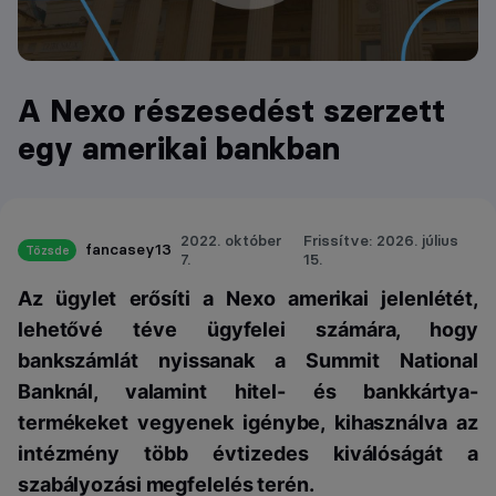
A Nexo részesedést szerzett
egy amerikai bankban
2022. október
Frissítve: 2026. július
fancasey13
Tőzsde
7.
15.
Az ügylet erősíti a Nexo amerikai jelenlétét,
lehetővé téve ügyfelei számára, hogy
bankszámlát nyissanak a Summit National
Banknál, valamint hitel- és bankkártya-
termékeket vegyenek igénybe, kihasználva az
intézmény több évtizedes kiválóságát a
szabályozási megfelelés terén.