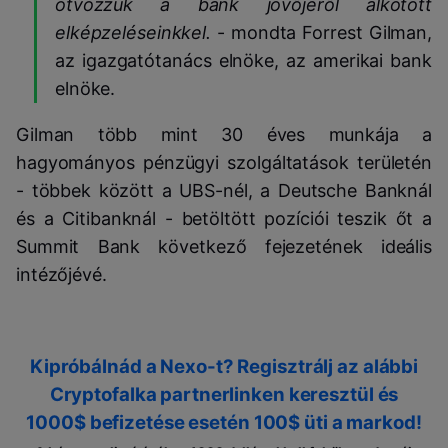
ötvözzük a bank jövőjéről alkotott
elképzeléseinkkel.
- mondta Forrest Gilman,
az igazgatótanács elnöke, az amerikai bank
elnöke.
Gilman több mint 30 éves munkája a
hagyományos pénzügyi szolgáltatások területén
- többek között a UBS-nél, a Deutsche Banknál
és a Citibanknál - betöltött pozíciói teszik őt a
Summit Bank következő fejezetének ideális
intézőjévé.
Kipróbálnád a Nexo-t? Regisztrálj az alábbi
Cryptofalka partnerlinken keresztül és
1000$ befizetése esetén 100$ üti a markod!