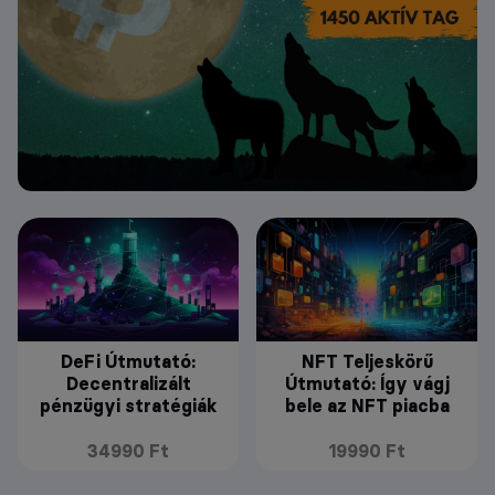
DeFi Útmutató:
NFT Teljeskörű
Decentralizált
Útmutató: Így vágj
pénzügyi stratégiák
bele az NFT piacba
34990 Ft
19990 Ft