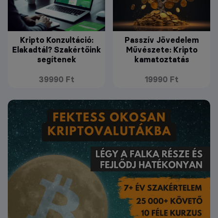
Kripto Konzultáció:
Passzív Jövedelem
Elakadtál? Szakértőink
Művészete: Kripto
segítenek
kamatoztatás
39990 Ft
19990 Ft