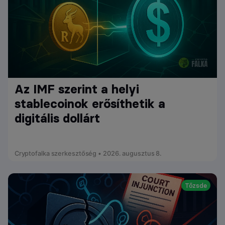
Az IMF szerint a helyi
stablecoinok erősíthetik a
digitális dollárt
Cryptofalka szerkesztőség • 2026. augusztus 8.
Tőzsde