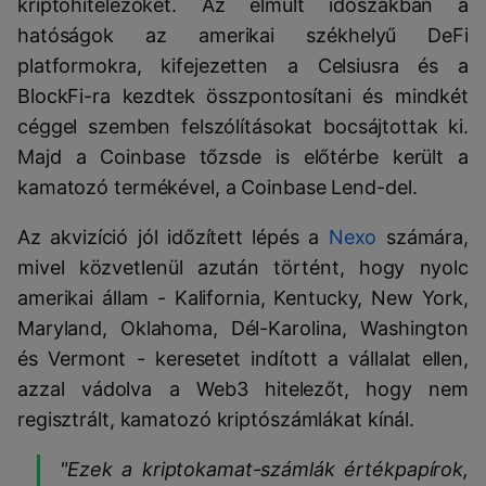
kriptohitelezőket. Az elmúlt időszakban a
hatóságok az amerikai székhelyű DeFi
platformokra, kifejezetten a Celsiusra és a
BlockFi-ra kezdtek összpontosítani és mindkét
céggel szemben felszólításokat bocsájtottak ki.
Majd a Coinbase tőzsde is előtérbe került a
kamatozó termékével, a Coinbase Lend-del.
Az akvizíció jól időzített lépés a
Nexo
számára,
mivel közvetlenül azután történt, hogy nyolc
amerikai állam - Kalifornia, Kentucky, New York,
Maryland, Oklahoma, Dél-Karolina, Washington
és Vermont - keresetet indított a vállalat ellen,
azzal vádolva a Web3 hitelezőt, hogy nem
regisztrált, kamatozó kriptószámlákat kínál.
"Ezek a kriptokamat-számlák értékpapírok,