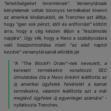
"lehetőségeket teremtenek"
. Versenytársaik
kénytelenek voltak bizonyos termékeket kivenni
az amerikai kínálatukból, de Trenchev azt állítja,
hogy "
igen sok pénzt, időt és erőforrást
" költött
arra, hogy a cég készen álljon a
"leszámolás
napjára"
. Úgy véli, hogy a Nexo a szabályozásra
való összpontosítása miatt "
az első naptól
kezdve
" versenytársainál előrébb jár.
"A "The BlockFi Order"-nek nevezett, a
kereseti termékekre vonatkozó SEC
útmutatása óta a Nexo önként leállította az
új amerikai ügyfelek felvételét a kamat
termékekre, valamint leállította azt a már
meglévő ügyfelek új egyenlegei számára" -
nyilatkozta Trenchev.