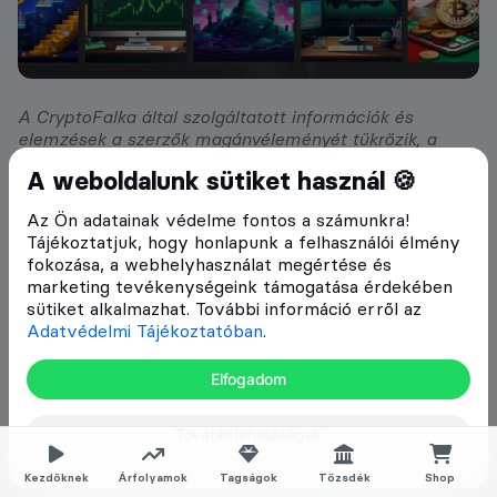
A CryptoFalka által szolgáltatott információk és
elemzések a szerzők magánvéleményét tükrözik, a
megjelenő írások nem valósítanak meg a 2007. évi
A weboldalunk sütiket használ 🍪
CXXXVIII. törvény (Bszt.) 4. § (2). bek 8. pontja szerinti
befektetési elemzést és a 9. pont szerinti befektetési
Az Ön adatainak védelme fontos a számunkra!
tanácsadást. Bármely befektetési döntés meghozatala
Tájékoztatjuk, hogy honlapunk a felhasználói élmény
során az adott befektetés megfelelőségét csak az
fokozása, a webhelyhasználat megértése és
adott befektető személyére szabott vizsgálattal lehet
marketing tevékenységeink támogatása érdekében
megállapítani, melyre a CryptoFalka nem vállalkozik. Az
sütiket alkalmazhat. További információ erről az
egyes befektetési döntések előtt éppen ezért
Adatvédelmi Tájékoztatóban
.
tájékozódjon részletesen és több forrásból, szükség
esetén konzultáljon személyes befektetési
Elfogadom
tanácsadóval!
További lehetőségek
Kezdőknek
Árfolyamok
Tagságok
Tőzsdék
Shop