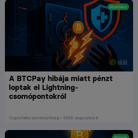
Blokklánc
A BTCPay hibája miatt pénzt
loptak el Lightning-
csomópontokról
Cryptofalka szerkesztőség • 2026. augusztus 9.
Bitcoin