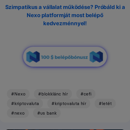
Szimpatikus a vállalat működése? Próbáld ki a
Nexo platformját most belépő
kedvezménnyel!
#Nexo
#blokklánc hír
#cefi
#kriptovaluta
#kriptovaluta hír
#letét
#nexo
#us bank