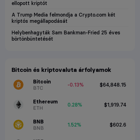
ellopott kriptót
A Trump Media felmondja a Crypto.com két
kriptós megállapodását
Helybenhagyták Sam Bankman-Fried 25 éves
börtönbüntetését
Bitcoin és kriptovaluta árfolyamok
Bitcoin
-0.13%
$64,848.15
BTC
Ethereum
0.28%
$1,919.74
ETH
BNB
1.52%
$602.6
BNB