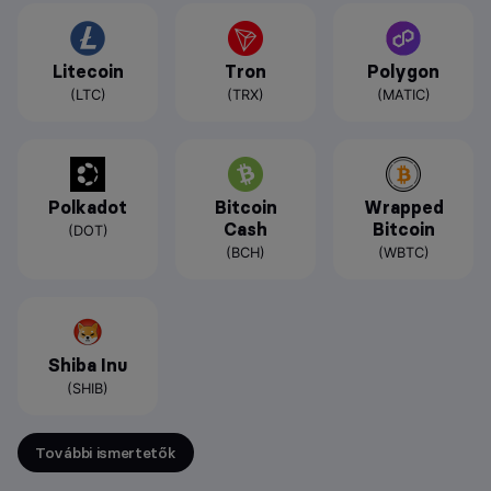
Litecoin
Tron
Polygon
(LTC)
(TRX)
(MATIC)
Polkadot
Bitcoin
Wrapped
Cash
Bitcoin
(DOT)
(BCH)
(WBTC)
Shiba Inu
(SHIB)
További ismertetők