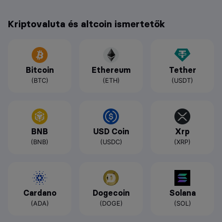
Kriptovaluta és altcoin ismertetők
Bitcoin
Ethereum
Tether
(BTC)
(ETH)
(USDT)
BNB
USD Coin
Xrp
(BNB)
(USDC)
(XRP)
Cardano
Dogecoin
Solana
(ADA)
(DOGE)
(SOL)