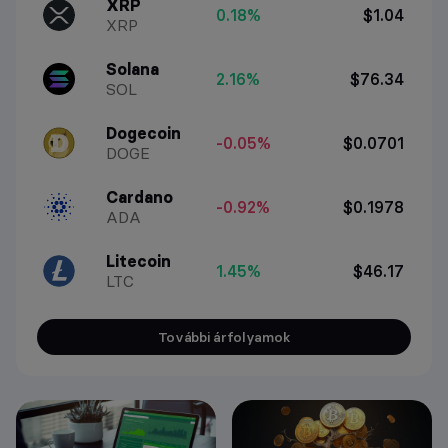
XRP
0.18%
$1.04
XRP
Solana
2.16%
$76.34
SOL
Dogecoin
-0.05%
$0.0701
DOGE
Cardano
-0.92%
$0.1978
ADA
Litecoin
1.45%
$46.17
LTC
További árfolyamok