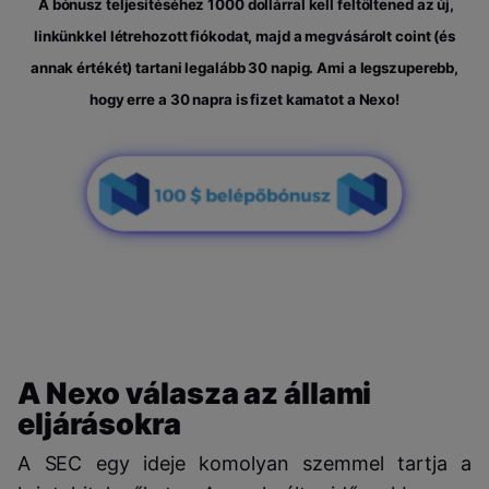
A bónusz teljesítéséhez 1000 dollárral kell feltöltened az új,
linkünkkel létrehozott fiókodat, majd a megvásárolt coint (és
annak értékét) tartani legalább 30 napig. Ami a legszuperebb,
hogy erre a 30 napra is fizet kamatot a Nexo!
A Nexo válasza az állami
eljárásokra
A SEC egy ideje komolyan szemmel tartja a