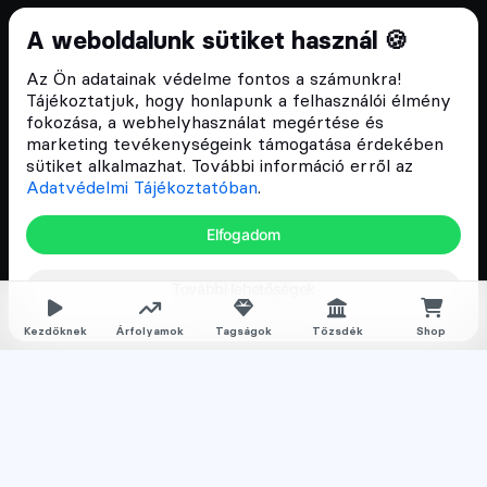
Cryptofalka 2018 óta
A weboldalunk sütiket használ 🍪
Szívünkön viseljük a blokklánc technológia
Az Ön adatainak védelme fontos a számunkra!
népszerűsítését Magyarországon, ezért 2018 óta a
Tájékoztatjuk, hogy honlapunk a felhasználói élmény
Cryptofalka célja, hogy biztosítsa a hazai közösség
fokozása, a webhelyhasználat megértése és
és vállalatok digitális oktatását és fejlődését.
marketing tevékenységeink támogatása érdekében
sütiket alkalmazhat. További információ erről az
Adatvédelmi Tájékoztatóban
.
Oldalak
Elfogadom
Hírek
További lehetőségek
Árfolyamok
Rólunk
Kezdőknek
Árfolyamok
Tagságok
Tőzsdék
Shop
Karrier
Media
Oktatás