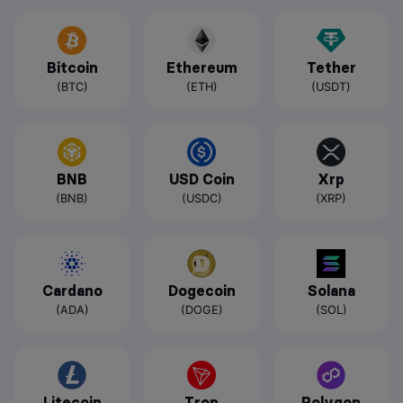
Bitcoin
Ethereum
Tether
(BTC)
(ETH)
(USDT)
BNB
USD Coin
Xrp
(BNB)
(USDC)
(XRP)
Cardano
Dogecoin
Solana
(ADA)
(DOGE)
(SOL)
Litecoin
Tron
Polygon