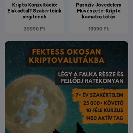
Kripto Konzultáció:
Passzív Jövedelem
Elakadtál? Szakértőink
Művészete: Kripto
segítenek
kamatoztatás
39990 Ft
19990 Ft