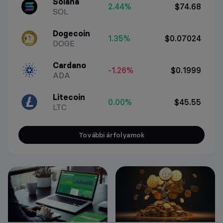
Solana
2.44%
$74.68
SOL
Dogecoin
1.35%
$0.07024
DOGE
Cardano
-1.26%
$0.1999
ADA
Litecoin
0.00%
$45.55
LTC
További árfolyamok