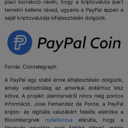
piaci korrekció révén, hogy a kriptovaluta ipart
temetni kellene téved, ugyanis a PayPal éppen a
saját kriptovalutája kifejlesztésén dolgozik.
Forrás: Cointelegraph
A PayPal egy stabil érme kifejlesztésén dolgozik,
amely valószínűleg az amerikai dollárhoz lesz
kötve. A projekt ütemtervéről nincs még pontos
információ. Jose Fernandez da Ponte, a PayPal
kripto- és digitális valutákért felelős alelnöke a
Bloombergnek
nyilatkozva
elárulta, hogy a
törekvés egyelőre csak feltáró jellegű, mégis