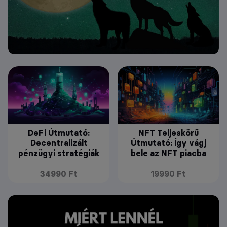
DeFi Útmutató:
NFT Teljeskörű
Decentralizált
Útmutató: Így vágj
pénzügyi stratégiák
bele az NFT piacba
34990 Ft
19990 Ft