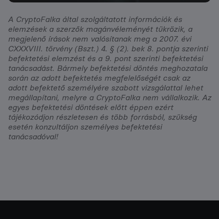
A CryptoFalka által szolgáltatott információk és
elemzések a szerzők magánvéleményét tükrözik, a
megjelenő írások nem valósítanak meg a 2007. évi
CXXXVIII. törvény (Bszt.) 4. § (2). bek 8. pontja szerinti
befektetési elemzést és a 9. pont szerinti befektetési
tanácsadást. Bármely befektetési döntés meghozatala
során az adott befektetés megfelelőségét csak az
adott befektető személyére szabott vizsgálattal lehet
megállapítani, melyre a CryptoFalka nem vállalkozik. Az
egyes befektetési döntések előtt éppen ezért
tájékozódjon részletesen és több forrásból, szükség
esetén konzultáljon személyes befektetési
tanácsadóval!