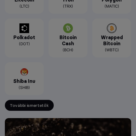
(LTC)
(TRX)
(MATIC)
Polkadot
Bitcoin
Wrapped
Cash
Bitcoin
(DOT)
(BCH)
(WBTC)
Shiba Inu
(SHIB)
További ismertetők