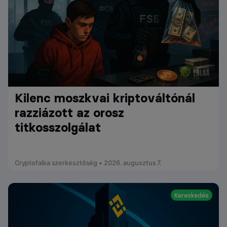
Kilenc moszkvai kriptováltónál
razziázott az orosz
titkosszolgálat
Cryptofalka szerkesztőség • 2026. augusztus 7.
Kereskedés