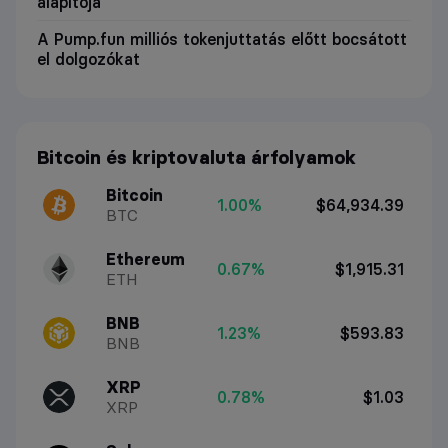
alapítója
A Pump.fun milliós tokenjuttatás előtt bocsátott
el dolgozókat
Bitcoin és kriptovaluta árfolyamok
Bitcoin
1.00%
$64,934.39
BTC
Ethereum
0.67%
$1,915.31
ETH
BNB
1.23%
$593.83
BNB
XRP
0.78%
$1.03
XRP