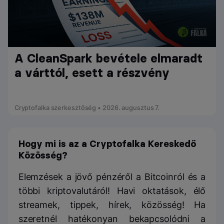
A CleanSpark bevétele elmaradt
a várttól, esett a részvény
Cryptofalka szerkesztőség • 2026. augusztus 7.
Hogy mi is az a Cryptofalka Kereskedő
Közösség?
Elemzések a jövő pénzéről a Bitcoinról és a
többi kriptovalutáról! Havi oktatások, élő
streamek, tippek, hírek, közösség! Ha
szeretnél hatékonyan bekapcsolódni a