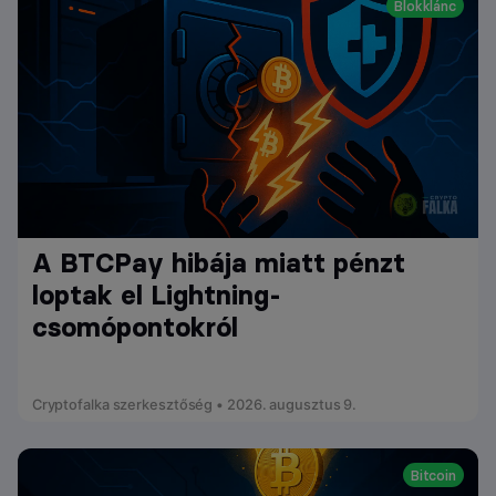
Blokklánc
A BTCPay hibája miatt pénzt
loptak el Lightning-
csomópontokról
Cryptofalka szerkesztőség • 2026. augusztus 9.
Bitcoin