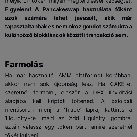
melyik LP token milyen megtérüléssel kecsegtet.
Figyelem! A Pancakeswap használata főként
azok számára lehet javasolt, akik már
tapasztaltabbak és nem okoz gondot számukra a
különböző blokkláncok közötti tranzakció sem.
Farmolás
Ha már használtál AMM platformot korábban,
akkor nem sok újdonság lesz. Ha CAKE-et
szeretnél farmolni, először a DEX likviditási
alapjába kell kriptót töltened. A baloldali
menüsoron menj a ’Trade’ lapra, kattints a
’Liquidity’-re, majd az ’Add Liquidity’ gombra,
aztán válassz egy token párt, amire szeretnél
tőkét küldeni.