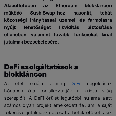
Alapötletében az Ethereum blokkláncon
működő SushiSwap-hoz hasonlít, tehát
közösségi irányítással üzemel, és farmolásra
nyújt lehetőséget likviditás biztosítása
ellenében, valamint további funkciókat kínál
jutalmak bezsebelésére.
DeFi szolgáltatások a
blokkláncon
Az étel témájú farming
DeFi
megoldások
hónapok óta foglalkoztatják a kripto világ
szereplőit. A DeFi őrület legutóbbi hulláma alatt
számos olyan projekt emelkedett fel, ami a saját
tokenével jutalmazza azokat a befektetőket, akik