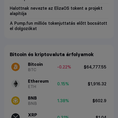
Halottnak nevezte az ElizaOS tokent a projekt
alapítója
A Pump.fun milliós tokenjuttatás előtt bocsátott
el dolgozókat
Bitcoin és kriptovaluta árfolyamok
Bitcoin
-0.22%
$64,777.55
BTC
Ethereum
0.15%
$1,916.32
ETH
BNB
1.38%
$602.9
BNB
XRP
0.31%
$1.04