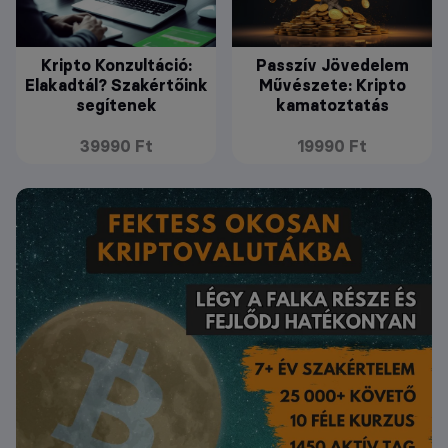
Kripto Konzultáció:
Passzív Jövedelem
Elakadtál? Szakértőink
Művészete: Kripto
segítenek
kamatoztatás
39990 Ft
19990 Ft