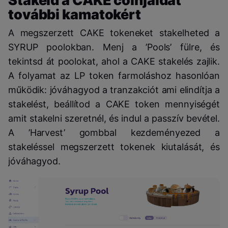
Stakeld a CAKE coinjaidat
további kamatokért
A megszerzett CAKE tokeneket stakelheted a
SYRUP poolokban. Menj a ’Pools’ fülre, és
tekintsd át poolokat, ahol a CAKE stakelés zajlik.
A folyamat az LP token farmoláshoz hasonlóan
működik: jóváhagyod a tranzakciót ami elindítja a
stakelést, beállítod a CAKE token mennyiségét
amit stakelni szeretnél, és indul a passzív bevétel.
A ’Harvest’ gombbal kezdeményezed a
stakeléssel megszerzett tokenek kiutalását, és
jóváhagyod.