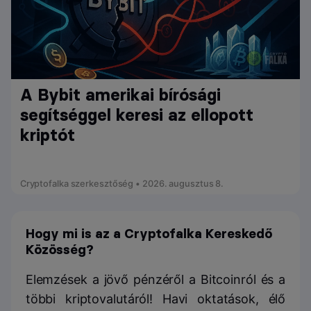
A Bybit amerikai bírósági
segítséggel keresi az ellopott
kriptót
Cryptofalka szerkesztőség • 2026. augusztus 8.
Hogy mi is az a Cryptofalka Kereskedő
Közösség?
Elemzések a jövő pénzéről a Bitcoinról és a
többi kriptovalutáról! Havi oktatások, élő