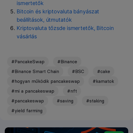
ismertetők
Bitcoin és kriptovaluta bányászat
beállítások, útmutatók
Kriptovaluta tőzsde ismertetők, Bitcoin
vásárlás
#PancakeSwap
#Binance
#Binance Smart Chain
#BSC
#cake
#hogyan működik pancakeswap
#kamatok
#mi a pancakeswap
#nft
#pancakeswap
#saving
#staking
#yield farming