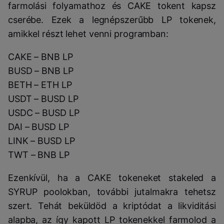
farmolási folyamathoz és CAKE tokent kapsz
cserébe. Ezek a legnépszerűbb LP tokenek,
amikkel részt lehet venni programban:
CAKE – BNB LP
BUSD – BNB LP
BETH – ETH LP
USDT – BUSD LP
USDC – BUSD LP
DAI – BUSD LP
LINK – BUSD LP
TWT – BNB LP
Ezenkívül, ha a CAKE tokeneket stakeled a
SYRUP poolokban, további jutalmakra tehetsz
szert. Tehát beküldöd a kriptódat a likviditási
alapba, az így kapott LP tokenekkel farmolod a