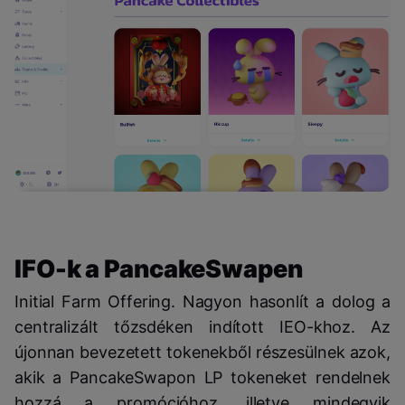
IFO-k a PancakeSwapen
Initial Farm Offering. Nagyon hasonlít a dolog a
centralizált tőzsdéken indított IEO-khoz. Az
újonnan bevezetett tokenekből részesülnek azok,
akik a PancakeSwapon LP tokeneket rendelnek
hozzá a promócióhoz, illetve mindegyik