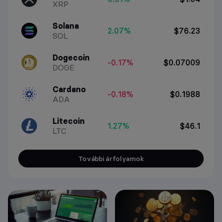
XRP
Solana
2.07%
$76.23
SOL
Dogecoin
-0.17%
$0.07009
DOGE
Cardano
-0.18%
$0.1988
ADA
Litecoin
1.27%
$46.1
LTC
További árfolyamok