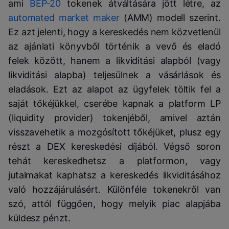
ami
BEP-20
tokenek átváltására jött létre, az
automated market maker
(AMM) modell szerint.
Ez azt jelenti, hogy a kereskedés nem közvetlenül
az ajánlati könyvből történik a vevő és eladó
felek között, hanem a likviditási alapból (vagy
likviditási alapba) teljesülnek a vásárlások és
eladások. Ezt az alapot az ügyfelek töltik fel a
saját tőkéjükkel, cserébe kapnak a platform LP
(liquidity provider) tokenjéből, amivel aztán
visszavehetik a mozgósított tőkéjüket, plusz egy
részt a DEX kereskedési díjából. Végső soron
tehát kereskedhetsz a platformon, vagy
jutalmakat kaphatsz a kereskedés likviditásához
való hozzájárulásért. Különféle tokenekről van
szó, attól függően, hogy melyik piac alapjába
küldesz pénzt.