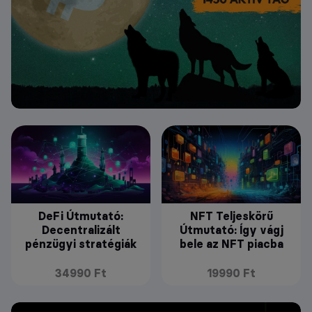
DeFi Útmutató:
NFT Teljeskörű
Decentralizált
Útmutató: Így vágj
pénzügyi stratégiák
bele az NFT piacba
34990 Ft
19990 Ft