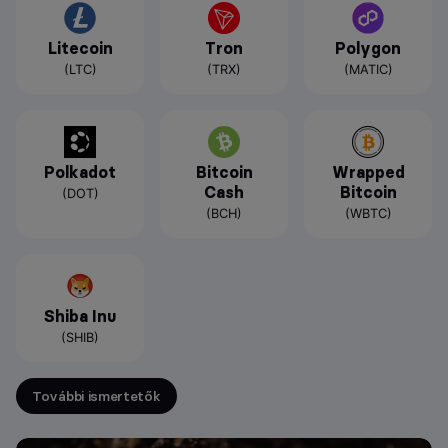
Litecoin
Tron
Polygon
(LTC)
(TRX)
(MATIC)
Polkadot
Bitcoin
Wrapped
Cash
Bitcoin
(DOT)
(BCH)
(WBTC)
Shiba Inu
(SHIB)
További ismertetők