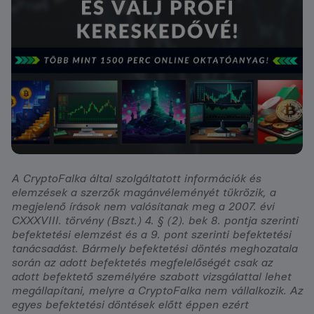
A CryptoFalka által szolgáltatott információk és
elemzések a szerzők magánvéleményét tükrözik, a
megjelenő írások nem valósítanak meg a 2007. évi
CXXXVIII. törvény (Bszt.) 4. § (2). bek 8. pontja szerinti
befektetési elemzést és a 9. pont szerinti befektetési
tanácsadást. Bármely befektetési döntés meghozatala
során az adott befektetés megfelelőségét csak az
adott befektető személyére szabott vizsgálattal lehet
megállapítani, melyre a CryptoFalka nem vállalkozik. Az
egyes befektetési döntések előtt éppen ezért