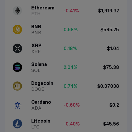
Ethereum
-0.41%
$1,919.32
ETH
BNB
0.68%
$595.25
BNB
XRP
0.18%
$1.04
XRP
Solana
2.04%
$75.38
SOL
Dogecoin
0.74%
$0.07038
DOGE
Cardano
-0.60%
$0.2
ADA
Litecoin
-0.40%
$45.56
LTC