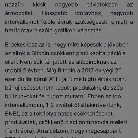
nézzük kicsit nagyobb távlatokban az
ármozgást. Hosszabb időtávhoz, nagyobb
intervallumot felőle ábrák szükségesek, emiatt a
heti időtávra szóló grafikon választás.
Érdekes lesz az is, hogy mire képesek a jövőben
az altok a Bitcoin csökkent piaci kapitalizációja
ellen. Nem sok tér jutott az altcoinoknak az
utóbbi 2 évben. Míg Bitcoin a 2017 év végi 20
ezer dollár körüli ATH (all time high) érték után,
bár új csúcsot nem tudott produkálni, de szép
bull run-okat fel tudott mutatni. Ebben az idő
intervallumban, 1-2 kivételtől eltekintve (Link,
BNB), az altok folyamatos csökkenéseket
produkáltak, csökkenő piaci dominancia mellett
(fenti ábra). Arra célzom, hogy megcsappant