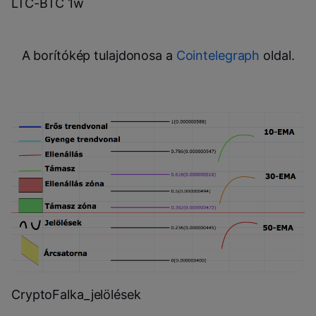
LTC-BTC 1w
A borítókép tulajdonosa a
Cointelegraph
oldal.
CryptoFalka_jelölések