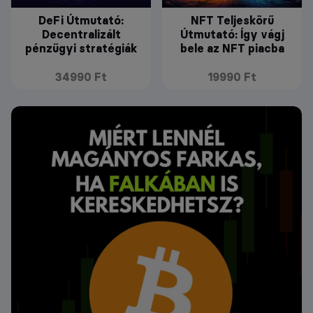
DeFi Útmutató:
NFT Teljeskörű
Decentralizált
Útmutató: Így vágj
pénzügyi stratégiák
bele az NFT piacba
34990 Ft
19990 Ft