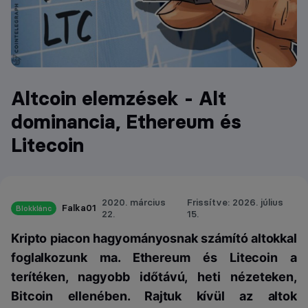
Altcoin elemzések - Alt
dominancia, Ethereum és
Litecoin
2020. március
Frissítve: 2026. július
Falka01
Blokklánc
22.
15.
Kripto piacon hagyományosnak számító altokkal
foglalkozunk ma. Ethereum és Litecoin a
terítéken, nagyobb időtávú, heti nézeteken,
Bitcoin ellenében. Rajtuk kívül az altok