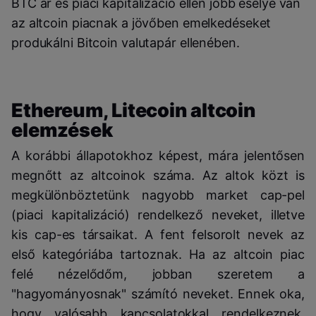
BTC ár és piaci kapitalizáció ellen jobb esélye van
az altcoin piacnak a jövőben emelkedéseket
produkálni Bitcoin valutapár ellenében.
Ethereum, Litecoin altcoin
elemzések
A korábbi állapotokhoz képest, mára jelentősen
megnőtt az altcoinok száma. Az altok közt is
megkülönböztetünk nagyobb market cap-pel
(piaci kapitalizáció) rendelkező neveket, illetve
kis cap-es társaikat. A fent felsorolt nevek az
első kategóriába tartoznak. Ha az altcoin piac
felé nézelődőm, jobban szeretem a
"hagyományosnak" számító neveket. Ennek oka,
hogy valósabb kapcsolatokkal rendelkeznek,