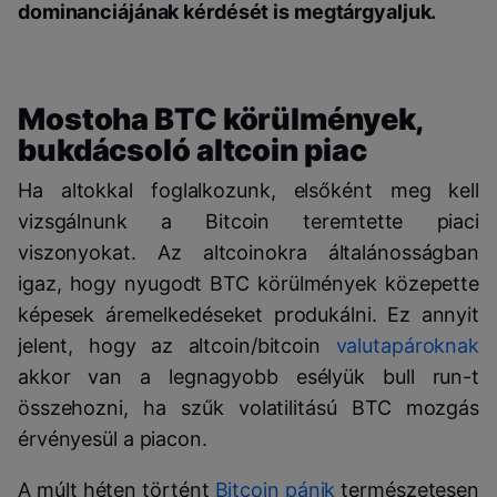
dominanciájának kérdését is megtárgyaljuk.
Mostoha BTC körülmények,
bukdácsoló altcoin piac
Ha altokkal foglalkozunk, elsőként meg kell
vizsgálnunk a Bitcoin teremtette piaci
viszonyokat. Az altcoinokra általánosságban
igaz, hogy nyugodt BTC körülmények közepette
képesek áremelkedéseket produkálni. Ez annyit
jelent, hogy az altcoin/bitcoin
valutapároknak
akkor van a legnagyobb esélyük bull run-t
összehozni, ha szűk volatilitású BTC mozgás
érvényesül a piacon.
A múlt héten történt
Bitcoin pánik
természetesen