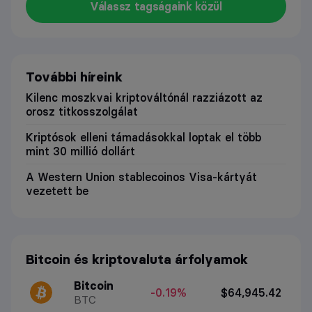
Válassz tagságaink közül
További híreink
Kilenc moszkvai kriptováltónál razziázott az
orosz titkosszolgálat
Kriptósok elleni támadásokkal loptak el több
mint 30 millió dollárt
A Western Union stablecoinos Visa-kártyát
vezetett be
Bitcoin és kriptovaluta árfolyamok
Bitcoin
-0.19%
$64,945.42
BTC