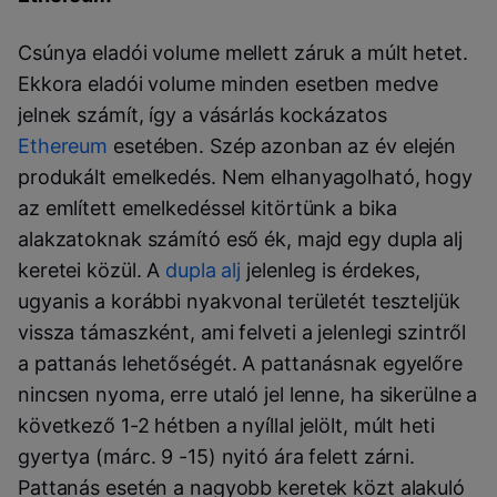
Csúnya eladói volume mellett záruk a múlt hetet.
Ekkora eladói volume minden esetben medve
jelnek számít, így a vásárlás kockázatos
Ethereum
esetében. Szép azonban az év elején
produkált emelkedés. Nem elhanyagolható, hogy
az említett emelkedéssel kitörtünk a bika
alakzatoknak számító eső ék, majd egy dupla alj
keretei közül. A
dupla alj
jelenleg is érdekes,
ugyanis a korábbi nyakvonal területét teszteljük
vissza támaszként, ami felveti a jelenlegi szintről
a pattanás lehetőségét. A pattanásnak egyelőre
nincsen nyoma, erre utaló jel lenne, ha sikerülne a
következő 1-2 hétben a nyíllal jelölt, múlt heti
gyertya (márc. 9 -15) nyitó ára felett zárni.
Pattanás esetén a nagyobb keretek közt alakuló