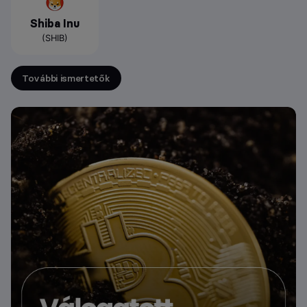
Shiba Inu
(SHIB)
További ismertetők