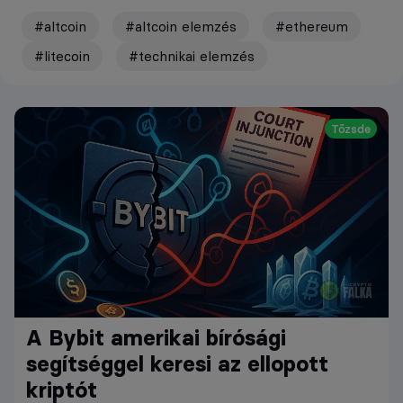
#altcoin
#altcoin elemzés
#ethereum
#litecoin
#technikai elemzés
Tőzsde
A Bybit amerikai bírósági
segítséggel keresi az ellopott
kriptót