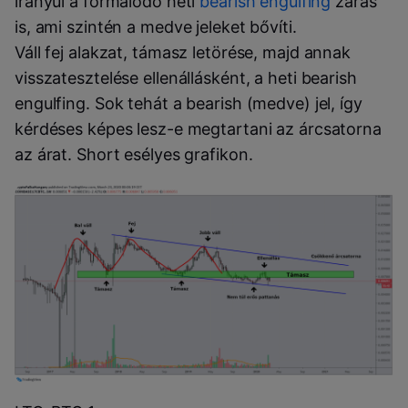
irányul a formálódó heti
bearish engulfing
zárás
is, ami szintén a medve jeleket bővíti.
Váll fej alakzat, támasz letörése, majd annak
visszatesztelése ellenállásként, a heti bearish
engulfing. Sok tehát a bearish (medve) jel, így
kérdéses képes lesz-e megtartani az árcsatorna
az árat. Short esélyes grafikon.