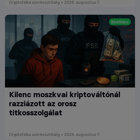
Cryptofalka szerkesztőség • 2026. augusztus 7.
Blokklánc
Kilenc moszkvai kriptováltónál
razziázott az orosz
titkosszolgálat
Cryptofalka szerkesztőség • 2026. augusztus 7.