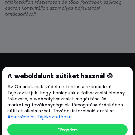
tájékozódjon részletesen és több forrásból, szükség
esetén konzultáljon személyes befektetési
tanácsadóval!
Cryptofalka 2018 óta
A weboldalunk sütiket használ 🍪
Szívünkön viseljük a blokklánc technológia
Az Ön adatainak védelme fontos a számunkra!
népszerűsítését Magyarországon, ezért 2018 óta a
Tájékoztatjuk, hogy honlapunk a felhasználói élmény
Cryptofalka célja, hogy biztosítsa a hazai közösség
fokozása, a webhelyhasználat megértése és
és vállalatok digitális oktatását és fejlődését.
marketing tevékenységeink támogatása érdekében
sütiket alkalmazhat. További információ erről az
Adatvédelmi Tájékoztatóban
.
Oldalak
Elfogadom