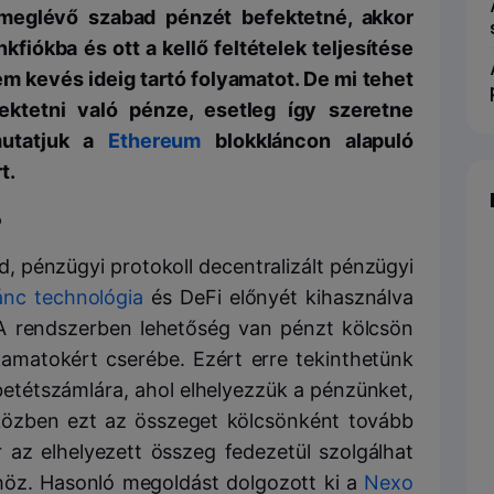
y meglévő szabad pénzét befektetné, akkor
kfiókba és ott a kellő feltételek teljesítése
em kevés ideig tartó folyamatot. De mi tehet
ektetni való pénze, esetleg így szeretne
mutatjuk a
Ethereum
blokkláncon alapuló
t.
?
pénzügyi protokoll decentralizált pénzügyi
ánc technológia
és DeFi előnyét kihasználva
 A rendszerben lehetőség van pénzt kölcsön
amatokért cserébe. Ezért erre tekinthetünk
 betétszámlára, ahol elhelyezzük a pénzünket,
iközben ezt az összeget kölcsönként tovább
r az elhelyezett összeg fedezetül szolgálhat
nhöz. Hasonló megoldást dolgozott ki a
Nexo