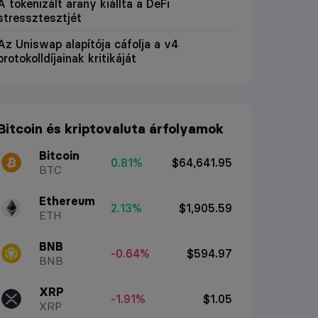
A tokenizált arany kiállta a DeFi
stressztesztjét
Az Uniswap alapítója cáfolja a v4
protokolldíjainak kritikáját
Bitcoin és kriptovaluta árfolyamok
Bitcoin
0.81%
$64,641.95
BTC
Ethereum
2.13%
$1,905.59
ETH
BNB
-0.64%
$594.97
BNB
XRP
-1.91%
$1.05
XRP