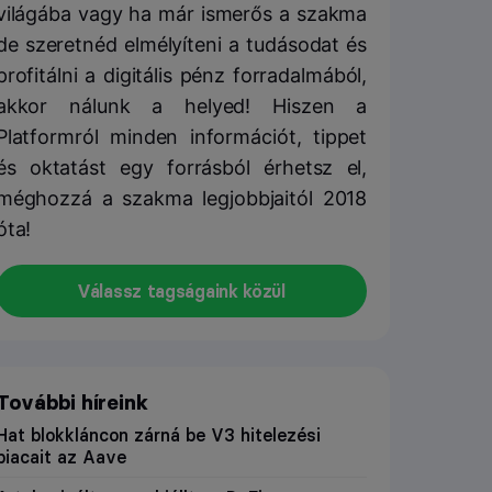
világába vagy ha már ismerős a szakma
de szeretnéd elmélyíteni a tudásodat és
profitálni a digitális pénz forradalmából,
akkor nálunk a helyed! Hiszen a
Platformról minden információt, tippet
és oktatást egy forrásból érhetsz el,
méghozzá a szakma legjobbjaitól 2018
óta!
Válassz tagságaink közül
További híreink
Hat blokkláncon zárná be V3 hitelezési
piacait az Aave