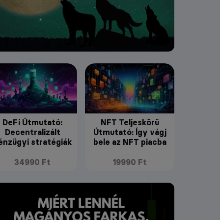
DeFi Útmutató:
NFT Teljeskörű
Decentralizált
Útmutató: Így vágj
énzügyi stratégiák
bele az NFT piacba
34990 Ft
19990 Ft