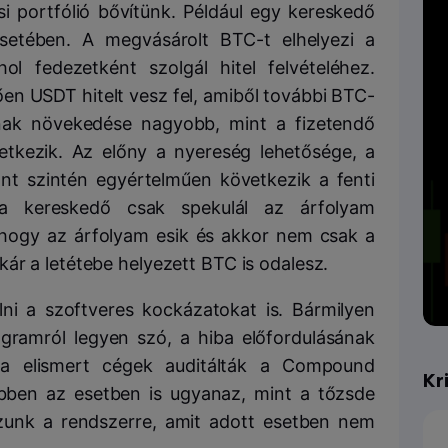
si portfólió bővítünk. Például egy kereskedő
setében. A megvásárolt BTC-t elhelyezi a
 fedezetként szolgál hitel felvételéhez.
en USDT hitelt vesz fel, amiből további BTC-
nak növekedése nagyobb, mint a fizetendő
etkezik. Az előny a nyereség lehetősége, a
nt szintén egyértelműen következik a fenti
s a kereskedő csak spekulál az árfolyam
, hogy az árfolyam esik és akkor nem csak a
ár a letétebe helyezett BTC is odalesz.
ni a szoftveres kockázatokat is. Bármilyen
gramról legyen szó, a hiba előfordulásának
ha elismert cégek auditálták a Compound
Kr
bben az esetben is ugyanaz, mint a tőzsde
zunk a rendszerre, amit adott esetben nem