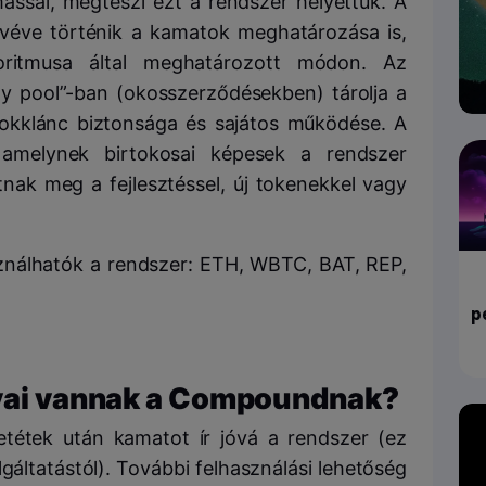
ssal, megteszi ezt a rendszer helyettük. A
e véve történik a kamatok meghatározása is,
oritmusa által meghatározott módon. Az
ity pool”-ban (okosszerződésekben) tárolja a
lokklánc biztonsága és sajátos működése. A
amelynek birtokosai képesek a rendszer
tnak meg a fejlesztéssel, új tokenekkel vagy
asználhatók a rendszer: ETH, WBTC, BAT, REP,
p
nyai vannak a Compoundnak?
tétek után kamatot ír jóvá a rendszer (ez
áltatástól). További felhasználási lehetőség