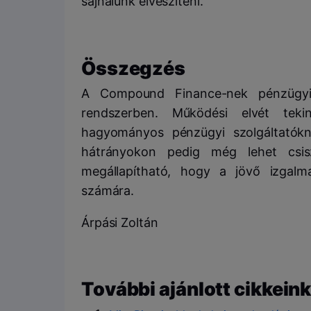
sajnálunk elveszíteni.
Összegzés
A Compound Finance-nek pénzügyi
rendszerben. Működési elvét tekin
hagyományos pénzügyi szolgáltatók
hátrányokon pedig még lehet csisz
megállapítható, hogy a jövő izgalm
számára.
Árpási Zoltán
További ajánlott cikkeink