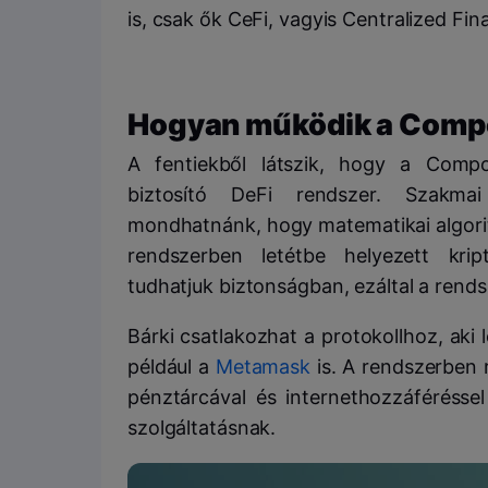
is, csak ők CeFi, vagyis Centralized Fi
Hogyan működik a Comp
A fentiekből látszik, hogy a Compou
biztosító DeFi rendszer. Szakma
mondhatnánk, hogy matematikai algoritm
rendszerben letétbe helyezett krip
tudhatjuk biztonságban, ezáltal a rends
Bárki csatlakozhat a protokollhoz, aki
például a
Metamask
is. A rendszerben r
pénztárcával és internethozzáféréssel
szolgáltatásnak.