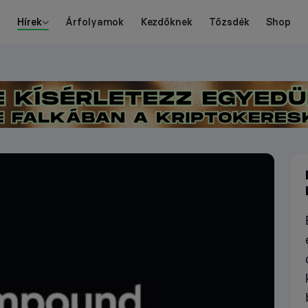
Hírek
Árfolyamok
Kezdőknek
Tőzsdék
Shop