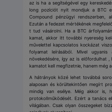
az is ha a segítségével egy kereskedé
long pozíciót nyit mondjuk a BTC e
Compound pénzügyi rendszerben, ahol
Ezután a fedezet mértékének megfelelő
t tud vásárolni. Ha a BTC árfolyamá
kamat, akkor itt további nyereség kel
művelettel kapcsolatos kockázat viszo
folyamat leírásából. Mivel ugyani
növekedésére, így az is előfordulhat 
kamatot kell megfizetnie, hanem még ak
A hátrányok közé lehet továbbá sorol
alaposan és körültekintően megírt pro
mindig van esélye. Még akkor is, 
protokollműködését. Ezért a tanács e
világában. Csak olyan összegeket bíz