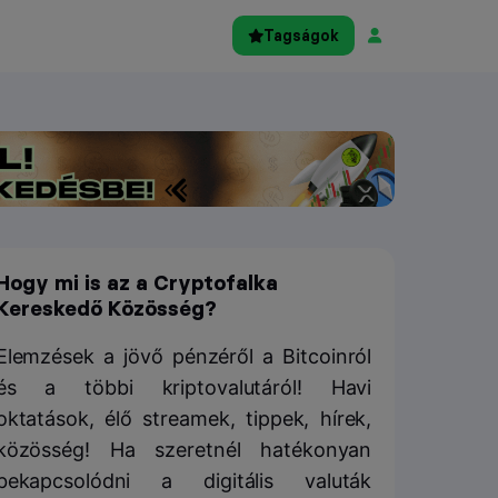
Tagságok
Hogy mi is az a Cryptofalka
Kereskedő Közösség?
Elemzések a jövő pénzéről a Bitcoinról
és a többi kriptovalutáról! Havi
oktatások, élő streamek, tippek, hírek,
közösség! Ha szeretnél hatékonyan
bekapcsolódni a digitális valuták