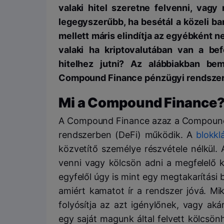
valaki hitel szeretne felvenni, vag
legegyszerűbb, ha besétál a közeli ban
mellett máris elindítja az egyébként n
valaki ha kriptovalutában van a bef
hitelhez jutni? Az alábbiakban be
Compound Finance pénzügyi rendszer
Mi a Compound Finance
A Compound Finance azaz a Compound, 
rendszerben (DeFi) működik. A
blokkl
közvetítő személye részvétele nélkül.
venni vagy kölcsön adni a megfelelő k
egyfelől úgy is mint egy megtakarítási
amiért kamatot ír a rendszer jóvá. M
folyósítja az azt igénylőnek, vagy aká
egy saját magunk által felvett kölcsö