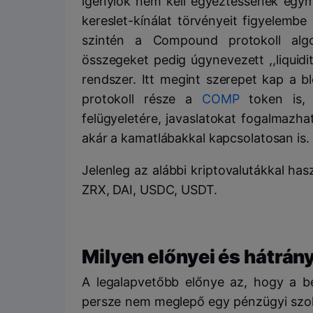
igénylők nem kell egyeztessenek egymá
kereslet-kínálat törvényeit figyelemb
szintén a Compound protokoll alg
összegeket pedig úgynevezett ,,liquid
rendszer. Itt megint szerepet kap a b
protokoll része a
COMP
token is, 
felügyeletére, javaslatokat fogalmazha
akár a kamatlábakkal kapcsolatosan is.
Jelenleg az alábbi kriptovalutákkal h
ZRX, DAI, USDC, USDT.
Milyen előnyei és hátrá
A legalapvetőbb előnye az, hogy a be
persze nem meglepő egy pénzügyi szolg