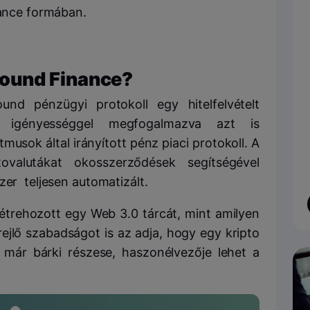
nance formában.
ound Finance?
nd pénzügyi protokoll egy hitelfelvételt
i igényességgel megfogalmazva azt is
usok által irányított pénz piaci protokoll. A
tovalutákat okosszerződések segítségével
zer teljesen automatizált.
 létrehozott egy Web 3.0 tárcát, mint amilyen
ejlő szabadságot is az adja, hogy egy kripto
 már bárki részese, haszonélvezője lehet a