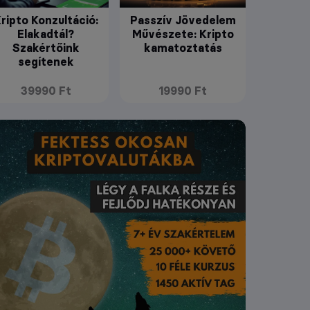
ripto Konzultáció:
Passzív Jövedelem
Elakadtál?
Művészete: Kripto
Szakértőink
kamatoztatás
segítenek
39990 Ft
19990 Ft