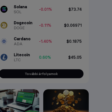
Solana
-0.01%
$73.74
SOL
Dogecoin
-0.11%
$0.06971
DOGE
Cardano
-1.40%
$0.1875
ADA
Litecoin
0.60%
$45.05
LTC
További árfolyamok