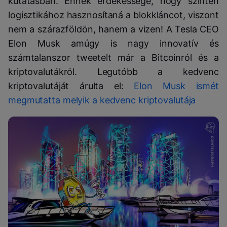
kutatásban. Ennek érdekessége, hogy szintén
logisztikához hasznosítaná a blokkláncot, viszont
nem a szárazföldön, hanem a vizen! A Tesla CEO
Elon Musk amúgy is nagy innovatív és
számtalanszor tweetelt már a Bitcoinról és a
kriptovalutákról. Legutóbb a kedvenc
kriptovalutáját árulta el:
Elon Musk ismét
megmutatta melyik a kedvenc kriptovalutája