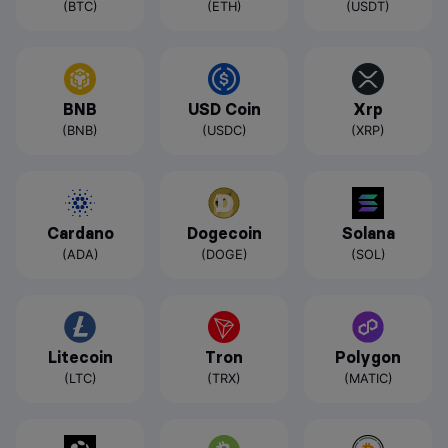
(BTC)
(ETH)
(USDT)
BNB
USD Coin
Xrp
(BNB)
(USDC)
(XRP)
Cardano
Dogecoin
Solana
(ADA)
(DOGE)
(SOL)
Litecoin
Tron
Polygon
(LTC)
(TRX)
(MATIC)