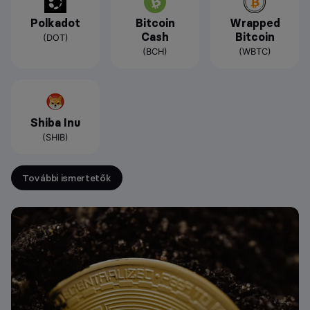
Polkadot
Bitcoin
Wrapped
Cash
Bitcoin
(DOT)
(BCH)
(WBTC)
Shiba Inu
(SHIB)
További ismertetők