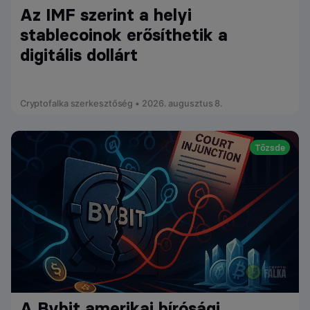
Az IMF szerint a helyi
stablecoinok erősíthetik a
digitális dollárt
Cryptofalka szerkesztőség • 2026. augusztus 8.
Tőzsde
A Bybit amerikai bírósági