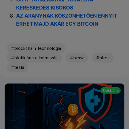
KERESKEDÉS KISOKOS
AZ ARANYNAK KÖSZÖNHETŐEN ENNYIT
ÉRHET MAJD AKÁR EGY BITCOIN
#blockchain technológia
#blokklánc alkalmazás
#bmw
#hírek
#tesla
Blokklánc