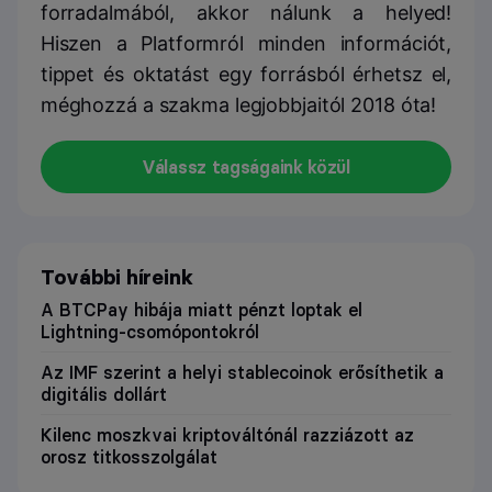
forradalmából, akkor nálunk a helyed!
Hiszen a Platformról minden információt,
tippet és oktatást egy forrásból érhetsz el,
méghozzá a szakma legjobbjaitól 2018 óta!
Válassz tagságaink közül
További híreink
A BTCPay hibája miatt pénzt loptak el
Lightning-csomópontokról
Az IMF szerint a helyi stablecoinok erősíthetik a
digitális dollárt
Kilenc moszkvai kriptováltónál razziázott az
orosz titkosszolgálat