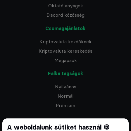
Oktató anyagok
Discord közösség
Csomagajánlatok
Kriptovaluta kezdőknek
Kriptovaluta kereskedés
Megapack
Falka tagságok
Nyilvános
Normál
Prémium
A weboldalunk sütiket használ 🍪