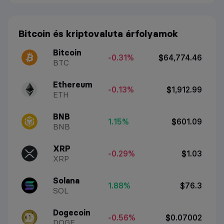
Bitcoin és kriptovaluta árfolyamok
Bitcoin
-0.31%
$64,774.46
BTC
Ethereum
-0.13%
$1,912.99
ETH
BNB
1.15%
$601.09
BNB
XRP
-0.29%
$1.03
XRP
Solana
1.88%
$76.3
SOL
Dogecoin
-0.56%
$0.07002
DOGE