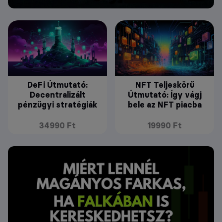
DeFi Útmutató:
NFT Teljeskörű
Decentralizált
Útmutató: Így vágj
pénzügyi stratégiák
bele az NFT piacba
34990 Ft
19990 Ft