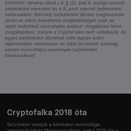
CXXXVIII. törvény (Bszt.) 4. § (2). bek 8. pontja szerinti
befektetési elemzést és a 9. pont szerinti befektetési
tanácsadást. Bármely befektetési döntés meghozatala
során az adott befektetés megfelelőségét csak az
adott befektető személyére szabott vizsgálattal lehet
megállapítani, melyre a CryptoFalka nem vállalkozik. Az
egyes befektetési döntések előtt éppen ezért
tájékozódjon részletesen és több forrásból, szükség
esetén konzultáljon személyes befektetési
tanácsadóval!
Cryptofalka 2018 óta
Szívünkön viseljük a blokklánc technológia
népszerűsítését Magyarországon, ezért 2018 óta a