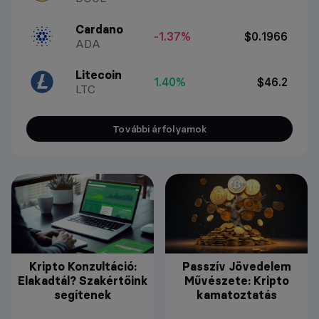
Cardano
-1.37%
$0.1966
ADA
Litecoin
1.40%
$46.2
LTC
További árfolyamok
Kripto Konzultáció:
Passzív Jövedelem
Elakadtál? Szakértőink
Művészete: Kripto
segítenek
kamatoztatás