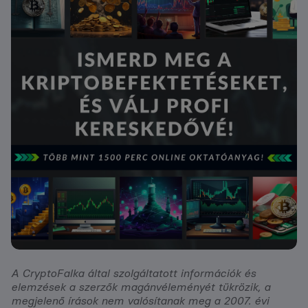
A CryptoFalka által szolgáltatott információk és
elemzések a szerzők magánvéleményét tükrözik, a
megjelenő írások nem valósítanak meg a 2007. évi