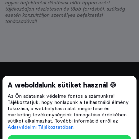
egyes befektetési döntések előtt éppen ezért
tájékozódjon részletesen és több forrásból, szükség
esetén konzultáljon személyes befektetési
tanácsadóval!
Cryptofalka 2018 óta
A weboldalunk sütiket használ 🍪
Szívünkön viseljük a blokklánc technológia
Az Ön adatainak védelme fontos a számunkra!
népszerűsítését Magyarországon, ezért 2018 óta a
Tájékoztatjuk, hogy honlapunk a felhasználói élmény
Cryptofalka célja, hogy biztosítsa a hazai közösség
fokozása, a webhelyhasználat megértése és
és vállalatok digitális oktatását és fejlődését.
marketing tevékenységeink támogatása érdekében
sütiket alkalmazhat. További információ erről az
Adatvédelmi Tájékoztatóban
.
Oldalak