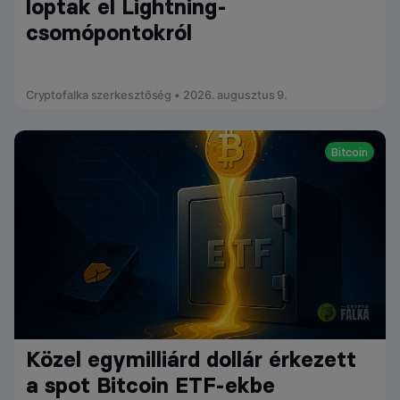
loptak el Lightning-
csomópontokról
Cryptofalka szerkesztőség • 2026. augusztus 9.
Bitcoin
Közel egymilliárd dollár érkezett
a spot Bitcoin ETF-ekbe