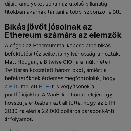
díjait, amelyeket sokan az utolsó pillanatig
titokban akarnak tartani a többi szponzor előtt.
Bikás jövőt jósolnak az
Ethereum számára az elemzők
A cégek az Ethereummal kapcsolatos bikás
befektetési téziseiket is nyilvánosságra hozták.
Matt Hougan, a Bitwise CIO-ja a múlt héten
Twitteren közzétett három okot, amiért a
befektetőknek érdemes megfontolniuk, hogy
a
BTC
mellett
ETH
-t is vegyítsenek a
portfóliójukba. A VanEck e hónap elején egy
hosszú jelentésben azt állította, hogy az ETH
2030-ra eléri a 22 000 dolláros darabonkénti
árfolyamot.