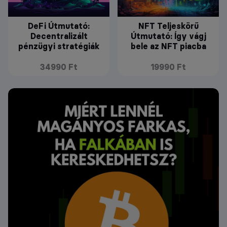
DeFi Útmutató:
NFT Teljeskörű
Decentralizált
Útmutató: Így vágj
pénzügyi stratégiák
bele az NFT piacba
34990 Ft
19990 Ft