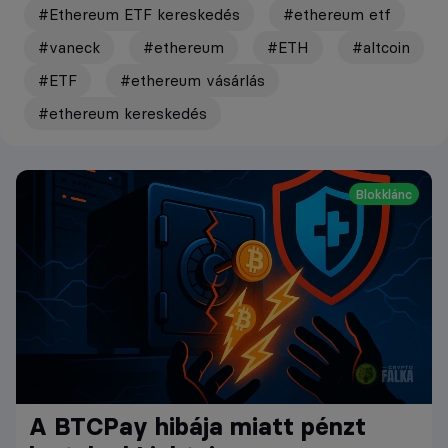
#Ethereum ETF kereskedés
#ethereum etf
#vaneck
#ethereum
#ETH
#altcoin
#ETF
#ethereum vásárlás
#ethereum kereskedés
Blokklánc
A BTCPay hibája miatt pénzt