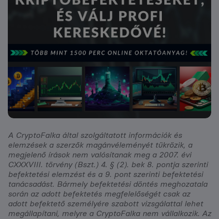
A CryptoFalka által szolgáltatott információk és
elemzések a szerzők magánvéleményét tükrözik, a
megjelenő írások nem valósítanak meg a 2007. évi
CXXXVIII. törvény (Bszt.) 4. § (2). bek 8. pontja szerinti
befektetési elemzést és a 9. pont szerinti befektetési
tanácsadást. Bármely befektetési döntés meghozatala
során az adott befektetés megfelelőségét csak az
adott befektető személyére szabott vizsgálattal lehet
megállapítani, melyre a CryptoFalka nem vállalkozik. Az