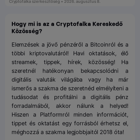
Cryptofalka szerkesztőség • 2026. augusztus 8.
Hogy mi is az a Cryptofalka Kereskedő
Közösség?
Elemzések a jövő pénzéről a Bitcoinról és a
többi kriptovalutáról! Havi oktatások, élő
streamek, tippek, hírek, közösség! Ha
szeretnél hatékonyan bekapcsolódni a
digitális valuták világába vagy ha már
ismerős a szakma de szeretnéd elmélyíteni a
tudásodat és profitálni a digitális pénz
forradalmából, akkor nálunk a helyed!
Hiszen a Platformról minden információt,
tippet és oktatást egy forrásból érhetsz el,
méghozzá a szakma legjobbjaitól 2018 óta!