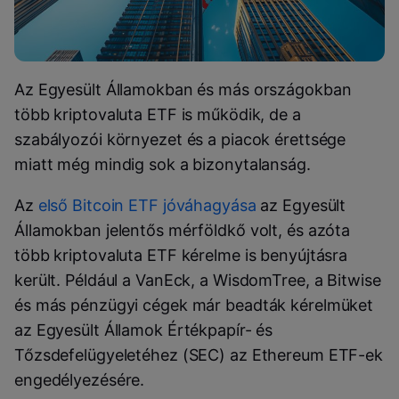
Az Egyesült Államokban és más országokban
több kriptovaluta ETF is működik, de a
szabályozói környezet és a piacok érettsége
miatt még mindig sok a bizonytalanság.
Az
első Bitcoin ETF jóváhagyása
az Egyesült
Államokban jelentős mérföldkő volt, és azóta
több kriptovaluta ETF kérelme is benyújtásra
került. Például a VanEck, a WisdomTree, a Bitwise
és más pénzügyi cégek már beadták kérelmüket
az Egyesült Államok Értékpapír- és
Tőzsdefelügyeletéhez (SEC) az Ethereum ETF-ek
engedélyezésére.