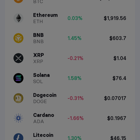
BTC
Ethereum
0.03%
$1,919.56
ETH
BNB
1.45%
$603.7
BNB
XRP
-0.21%
$1.04
XRP
Solana
1.58%
$76.4
SOL
Dogecoin
-0.31%
$0.07017
DOGE
Cardano
-1.66%
$0.1967
ADA
Litecoin
1.30%
$46.15