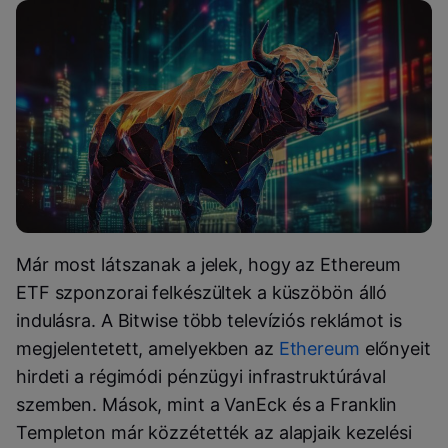
Már most látszanak a jelek, hogy az Ethereum
ETF szponzorai felkészültek a küszöbön álló
indulásra. A Bitwise több televíziós reklámot is
megjelentetett, amelyekben az
Ethereum
előnyeit
hirdeti a régimódi pénzügyi infrastruktúrával
szemben. Mások, mint a VanEck és a Franklin
Templeton már közzétették az alapjaik kezelési