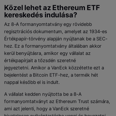
Közel lehet az Ethereum ETF
kereskedés indulása?
Az 8-A formanyomtatvány egy rövidebb
regisztrációs dokumentum, amelyet az 1934-es
Értékpapír-törvény alapján nyújtanak be a SEC-
hez. Ez a formanyomtatvány általában akkor
kerül benyújtásra, amikor egy vállalat az
értékpapírjait a tőzsdén szeretné
jegyeztetni. Amikor a VanEck közzétette ezt a
bejelentést a Bitcoin ETF-hez, a termék hét
nappal később el is indult.
A vállalat kedden nyújtotta be a 8-A
formanyomtatványt az Ethereum Trust számára,
ami azt jelenti, hogy a VanEck szeretné
hivatalosan nyilvántartásba venni és bevezetni