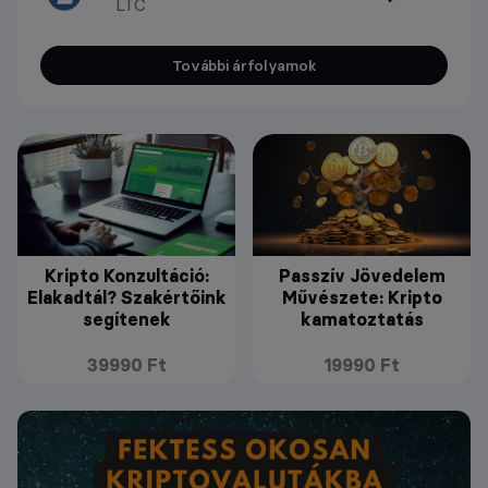
LTC
További árfolyamok
Kripto Konzultáció:
Passzív Jövedelem
Elakadtál? Szakértőink
Művészete: Kripto
segítenek
kamatoztatás
39990 Ft
19990 Ft