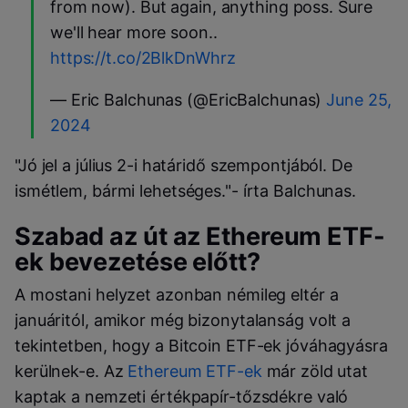
from now). But again, anything poss. Sure
we'll hear more soon..
https://t.co/2BlkDnWhrz
— Eric Balchunas (@EricBalchunas)
June 25,
2024
"Jó jel a július 2-i határidő szempontjából. De
ismétlem, bármi lehetséges."- írta Balchunas.
Szabad az út az Ethereum ETF-
ek bevezetése előtt?
A mostani helyzet azonban némileg eltér a
januáritól, amikor még bizonytalanság volt a
tekintetben, hogy a Bitcoin ETF-ek jóváhagyásra
kerülnek-e. Az
Ethereum ETF-ek
már zöld utat
kaptak a nemzeti értékpapír-tőzsdékre való