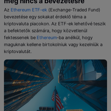
még nincs a bevezetésre
Az
Ethereum ETF-ek
(Exchange-Traded Fund)
bevezetése egy sokakat érdeklő téma a
kriptovaluta piacokon. Az ETF-ek lehetővé teszik
a befektetők számára, hogy közvetlenül
fektessenek be
Ethereum
-ba anélkül, hogy
maguknak kellene birtokolniuk vagy kezelniük a
kriptovalutát.