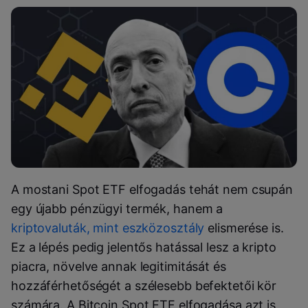
A mostani Spot ETF elfogadás tehát nem csupán
egy újabb pénzügyi termék, hanem a
kriptovaluták, mint eszközosztály
elismerése is.
Ez a lépés pedig jelentős hatással lesz a kripto
piacra, növelve annak legitimitását és
hozzáférhetőségét a szélesebb befektetői kör
számára. A Bitcoin Spot ETF elfogadása azt is