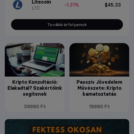
Litecoin
-1.31%
$45.33
LTC
További árfolyamok
Kripto Konzultáció:
Passzív Jövedelem
Elakadtál? Szakértőink
Művészete: Kripto
segítenek
kamatoztatás
39990 Ft
19990 Ft