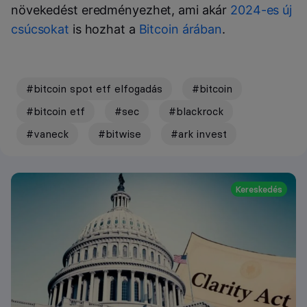
növekedést eredményezhet, ami akár
2024-es új
csúcsokat
is hozhat a
Bitcoin árában
.
#bitcoin spot etf elfogadás
#bitcoin
#bitcoin etf
#sec
#blackrock
#vaneck
#bitwise
#ark invest
Kereskedés