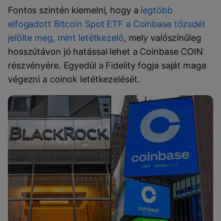
Fontos szintén kiemelni, hogy a
legtöbb
elfogadott Bitcoin Spot ETF a Coinbase tőzsdét
jelölte meg, mint letétkezelő
, mely valószínűleg
hosszútávon jó hatással lehet a Coinbase COIN
részvényére. Egyedül a Fidelity fogja saját maga
végezni a coinok letétkezelését.