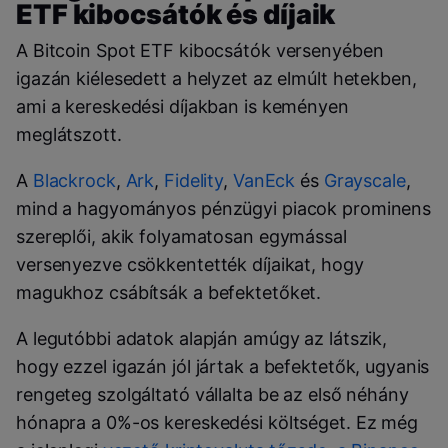
ETF kibocsátók és díjaik
A Bitcoin Spot ETF kibocsátók versenyében
igazán kiélesedett a helyzet az elmúlt hetekben,
ami a kereskedési díjakban is keményen
meglátszott.
A
Blackrock
,
Ark
,
Fidelity
,
VanEck
és
Grayscale
,
mind a hagyományos pénzügyi piacok prominens
szereplői, akik folyamatosan egymással
versenyezve csökkentették díjaikat, hogy
magukhoz csábítsák a befektetőket.
A legutóbbi adatok alapján amúgy az látszik,
hogy ezzel igazán jól jártak a befektetők, ugyanis
rengeteg szolgáltató vállalta be az első néhány
hónapra a 0%-os kereskedési költséget. Ez még