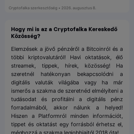
Cryptofalka szerkesztőség • 2026. augusztus 8.
Hogy mi is az a Cryptofalka Kereskedő
Közösség?
Elemzések a jövő pénzéről a Bitcoinról és a
többi kriptovalutáról! Havi oktatások, élő
streamek, tippek, hírek, közösség! Ha
szeretnél hatékonyan bekapcsolódni a
digitális valuták világába vagy ha már
ismerős a szakma de szeretnéd elmélyíteni a
tudásodat és profitálni a digitális pénz
forradalmából, akkor nálunk a helyed!
Hiszen a Platformról minden információt,
tippet és oktatást egy forrásból érhetsz el,
méghozzá a szakma legjobbjaitól 2018 óta!