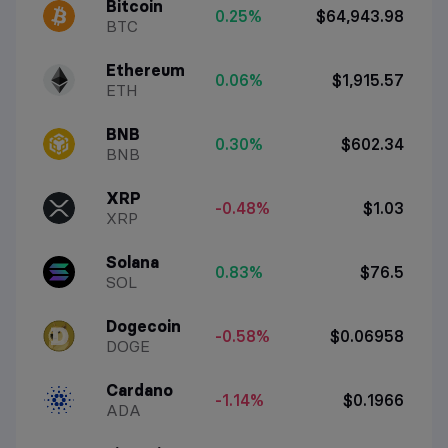
Bitcoin
0.25%
$64,943.98
BTC
Ethereum
0.06%
$1,915.57
ETH
BNB
0.30%
$602.34
BNB
XRP
-0.48%
$1.03
XRP
Solana
0.83%
$76.5
SOL
Dogecoin
-0.58%
$0.06958
DOGE
Cardano
-1.14%
$0.1966
ADA