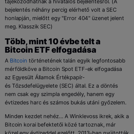
tájékozódhatnak a hivatalos bejelentésről. (A
bejelentés néhány percig elérhető volt a SEC
honlapján, mielőtt egy "Error 404" üzenet jelent
meg. Klasszik SEC)
Több, mint 10 évbe telt a
Bitcoin ETF elfogadása
A
Bitcoin
történetének talán egyik legfontosabb
mérföldköve a Bitcoin Spot ETF-ek elfogadása
az
Egyesült Államok Értékpapír-
és
Tőzsdefelügyelete
(SEC)
által. Ez a döntés
nem csak egy szimpla engedély, hanem egy
évtizedes harc és számos bukás utáni győzelem.
Minden kezdet nehéz... A Winklevoss ikrek, akik a
Bitcoin korai befektetői közé tartoznak, már
közel egy évtizeddel ezelőtt, 2013-ban nyújtották