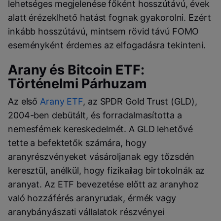
lehetséges megjelenése főként hosszútávú, évek
alatt érézeklhető hatást fognak gyakorolni. Ezért
inkább hosszútávú, mintsem rövid távú FOMO
eseményként érdemes az elfogadásra tekinteni.
Arany és Bitcoin ETF:
Történelmi Párhuzam
Az első
Arany ETF
, az SPDR Gold Trust (GLD),
2004-ben debütált, és forradalmasította a
nemesfémek kereskedelmét. A GLD lehetővé
tette a befektetők számára, hogy
aranyrészvényeket vásároljanak egy tőzsdén
keresztül, anélkül, hogy fizikailag birtokolnák az
aranyat. Az ETF bevezetése előtt az aranyhoz
való hozzáférés aranyrudak, érmék vagy
aranybányászati ​​vállalatok részvényei