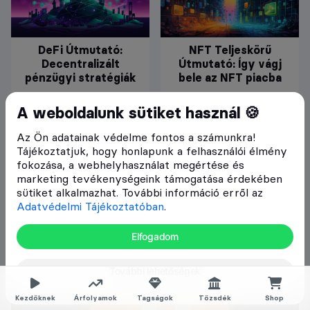
DeFi Útmutató:
NFT Teljeskörű
Decentralizált
Útmutató: Így vágj
pénzügyi stratégiák
bele az NFT piacba
34990 Ft
19990 Ft
A weboldalunk sütiket használ 🍪
Az Ön adatainak védelme fontos a számunkra!
Tájékoztatjuk, hogy honlapunk a felhasználói élmény
fokozása, a webhelyhasználat megértése és
marketing tevékenységeink támogatása érdekében
sütiket alkalmazhat. További információ erről az
Adatvédelmi Tájékoztatóban
.
Elfogadom
További lehetőségek
Kezdőknek
Árfolyamok
Tagságok
Tőzsdék
Shop