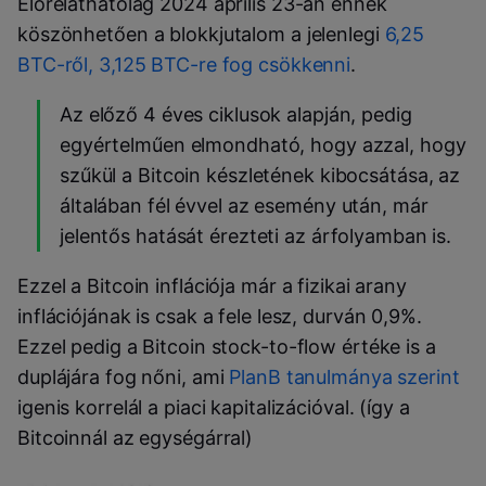
Előreláthatólag 2024 április 23-án ennek
köszönhetően a blokkjutalom a jelenlegi
6,25
BTC-ről, 3,125 BTC-re fog csökkenni
.
Az előző 4 éves ciklusok alapján, pedig
egyértelműen elmondható, hogy azzal, hogy
szűkül a Bitcoin készletének kibocsátása, az
általában fél évvel az esemény után, már
jelentős hatását érezteti az árfolyamban is.
Ezzel a Bitcoin inflációja már a fizikai arany
inflációjának is csak a fele lesz, durván 0,9%.
Ezzel pedig a Bitcoin stock-to-flow értéke is a
duplájára fog nőni, ami
PlanB tanulmánya szerint
igenis korrelál a piaci kapitalizációval. (így a
Bitcoinnál az egységárral)