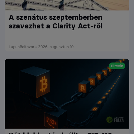
A szenátus szeptemberben
szavazhat a Clarity Act-ről
LupusBaltazar • 2026. augusztus 10.
Bitcoin