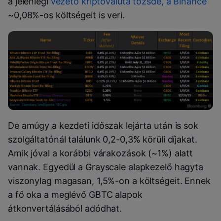
a jelenlegi
vezető kriptovaluta tőzsde, a Binance
~0,08%-os költségeit is veri.
De amúgy a kezdeti időszak lejárta után is sok
szolgáltatónál találunk 0,2-0,3% körüli díjakat.
Amik jóval a korábbi várakozások (~1%) alatt
vannak. Egyedül a Grayscale alapkezelő hagyta
viszonylag magasan, 1,5%-on a költségeit. Ennek
a fő oka a meglévő GBTC alapok
átkonvertálásából adódhat.