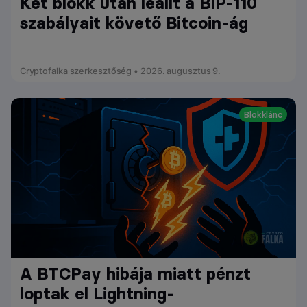
Két blokk után leállt a BIP-110
szabályait követő Bitcoin-ág
Cryptofalka szerkesztőség • 2026. augusztus 9.
Blokklánc
A BTCPay hibája miatt pénzt
loptak el Lightning-