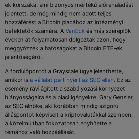
ek korszaka, ami bizonyos mértékű előrehaladást
jelentett, de még mindig nem adott teljes
hozzáférést a Bitcoin piacához az intézményi
befektetők számára. A
VanEck
és más szereplők
éveken át folyamatosan dolgoztak azon, hogy
meggyőzzék a hatóságokat a Bitcoin ETF-ek
jelentőségéről.
A fordulópontot a Grayscale ügye jelenthette,
amikor is
a vállalat pert nyert az SEC ellen
. Ez az
esemény rávilágított a szabályozási környezet
hiányosságaira és a piaci igényekre. Gary Gensler,
az SEC elnöke, aki korábban mindig szigorú
álláspontot képviselt a kriptovalutákkal szemben,
a közelmúltban fokozatosan enyhítette a
témához való hozzáállását.