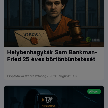
Helybenhagyták Sam Bankman-
Fried 25 éves börtönbüntetését
Cryptofalka szerkesztőség • 2026. augusztus 6.
Altcoin