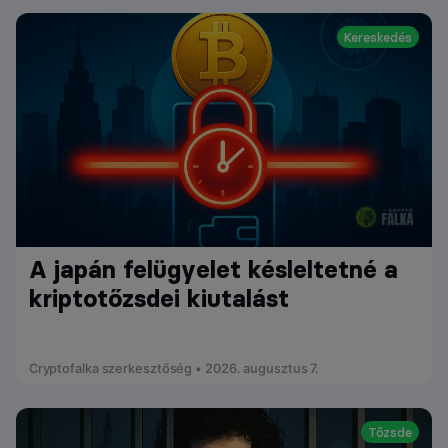
Kereskedés
A japán felügyelet késleltetné a
kriptotőzsdei kiutalást
Cryptofalka szerkesztőség • 2026. augusztus 7.
Tőzsde