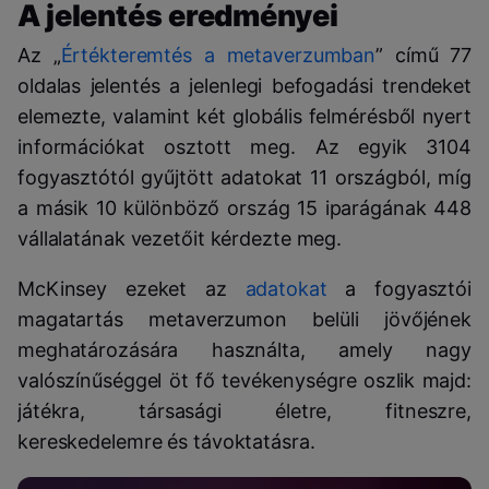
A jelentés eredményei
Az „
Értékteremtés a metaverzumban
” című 77
oldalas jelentés a jelenlegi befogadási trendeket
elemezte, valamint két globális felmérésből nyert
információkat osztott meg. A
z egyik 3104
fogyasztótól gyűjtött adatokat 11 országból, míg
a másik 10 különböző ország 15 iparágának 448
vállalatának vezetőit kérdezte meg.
McKinsey ezeket az
adatokat
a fogyasztói
magatartás metaverzumon belüli jövőjének
meghatározására használta, amely nagy
valószínűséggel öt fő tevékenységre oszlik majd:
játékra, társasági életre, fitneszre,
kereskedelemre és távoktatásra.