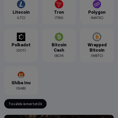
Litecoin
Tron
Polygon
(LTC)
(TRX)
(MATIC)
Polkadot
Bitcoin
Wrapped
Cash
Bitcoin
(DOT)
(BCH)
(WBTC)
Shiba Inu
(SHIB)
További ismertetők