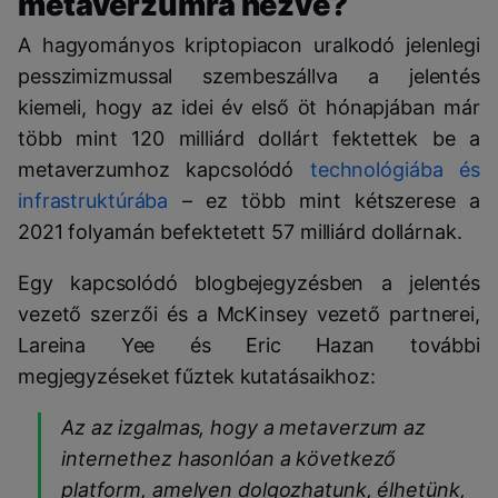
metaverzumra nézve?
A hagyományos kriptopiacon uralkodó jelenlegi
pesszimizmussal szembeszállva a jelentés
kiemeli, hogy az idei év első öt hónapjában már
több mint 120 milliárd dollárt fektettek be a
metaverzumhoz kapcsolódó
technológiába és
infrastruktúrába
– ez több mint kétszerese a
2021 folyamán befektetett 57 milliárd dollárnak.
Egy kapcsolódó blogbejegyzésben a jelentés
vezető szerzői és a McKinsey vezető partnerei,
Lareina Yee és Eric Hazan további
megjegyzéseket fűztek kutatásaikhoz:
Az az izgalmas, hogy a metaverzum az
internethez hasonlóan a következő
platform, amelyen dolgozhatunk, élhetünk,