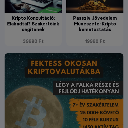
Kripto Konzultáció:
Passzív Jövedelem
Elakadtál? Szakértőink
Művészete: Kripto
segítenek
kamatoztatás
39990 Ft
19990 Ft