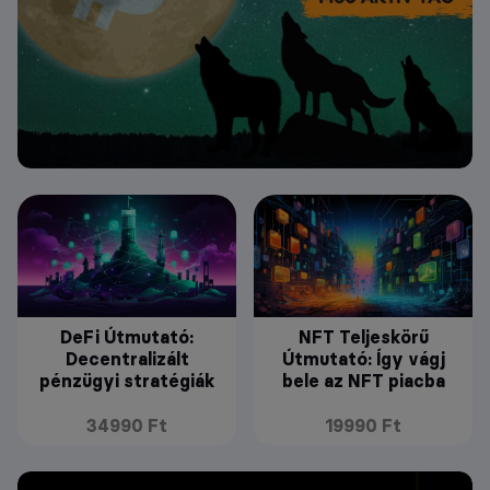
DeFi Útmutató:
NFT Teljeskörű
Decentralizált
Útmutató: Így vágj
pénzügyi stratégiák
bele az NFT piacba
34990 Ft
19990 Ft