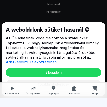
Normál
Prémium
A weboldalunk sütiket használ 🍪
Az Ön adatainak védelme fontos a számunkra!
Feliratkozom a hírlevélre
Tájékoztatjuk, hogy honlapunk a felhasználói élmény
fokozása, a webhelyhasználat megértése és
marketing tevékenységeink támogatása érdekében
sütiket alkalmazhat. További információ erről az
Adatvédelmi Tájékoztatóban
.
ÁSZF
Elfogadom
Adatvédelmi tájékoztató
Email:
info@cryptofalka.hu
További lehetőségek
Copyright © 2017–2026. Minden jog fenntartva
Kezdőknek
Árfolyamok
Tagságok
Tőzsdék
Shop