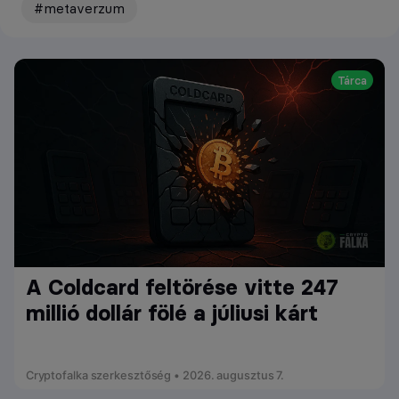
#metaverzum
Tárca
A Coldcard feltörése vitte 247
millió dollár fölé a júliusi kárt
Cryptofalka szerkesztőség • 2026. augusztus 7.