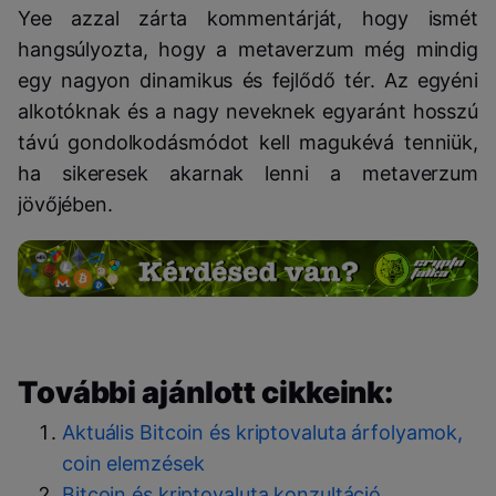
Yee azzal zárta kommentárját, hogy ismét
hangsúlyozta, hogy a metaverzum még mindig
egy nagyon dinamikus és fejlődő tér.
A
z egyéni
alkotóknak és a nagy neveknek egyaránt hosszú
távú gondolkodásmódot kell magukévá tenniük,
ha sikeresek akarnak lenni a metaverzum
jövőjében.
További ajánlott cikkeink:
Aktuális Bitcoin és kriptovaluta árfolyamok,
coin elemzések
Bitcoin és kriptovaluta konzultáció.