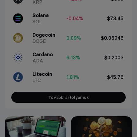
XRP
Solana
-0.04%
$73.45
SOL
Dogecoin
0.09%
$0.06946
DOGE
Cardano
6.13%
$0.2003
ADA
Litecoin
1.81%
$45.76
LTC
További árfolyamok