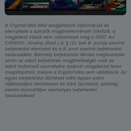
A CryptoFalka által szolgáltatott információk és
elemzések a szerzők magánvéleményét tükrözik, a
megjelenő írások nem valósítanak meg a 2007. évi
CXXXVIII. törvény (Bszt.) 4. § (2). bek 8. pontja szerinti
befektetési elemzést és a 9. pont szerinti befektetési
tanácsadást. Bármely befektetési döntés meghozatala
során az adott befektetés megfelelőségét csak az
adott befektető személyére szabott vizsgálattal lehet
megállapítani, melyre a CryptoFalka nem vállalkozik. Az
egyes befektetési döntések előtt éppen ezért
tájékozódjon részletesen és több forrásból, szükség
esetén konzultáljon személyes befektetési
tanácsadóval!