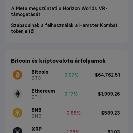
A Meta megszünteti a Horizon Worlds VR-
támogatását
Szabadulnak a felhasználók a Hamster Kombat
tokenjeitől
Bitcoin és kriptovaluta árfolyamok
Bitcoin
0.07%
$64,762.51
BTC
Ethereum
0.17%
$1,909.26
ETH
BNB
-0.88%
$589.23
BNB
XRP
-1.26%
$1.03