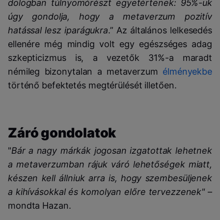
dologban túlnyomórészt egyetértenek: 95%-uk
úgy gondolja, hogy a metaverzum pozitív
hatással lesz iparágukra
.” Az általános lelkesedés
ellenére még mindig volt egy egészséges adag
szkepticizmus is, a vezetők 31%-a maradt
némileg bizonytalan a metaverzum
élményekbe
történő befektetés megtérülését illetően.
Záró gondolatok
"
Bár a nagy márkák jogosan izgatottak lehetnek
a metaverzumban rájuk váró lehetőségek miatt,
készen kell állniuk arra is, hogy szembesüljenek
a kihívásokkal és komolyan előre tervezzenek"
–
mondta Hazan.