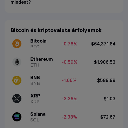
mindent?
Bitcoin és kriptovaluta árfolyamok
Bitcoin
-0.76%
$64,371.84
BTC
Ethereum
-0.59%
$1,906.53
ETH
BNB
-1.66%
$589.99
BNB
XRP
-3.36%
$1.03
XRP
Solana
-2.38%
$72.67
SOL