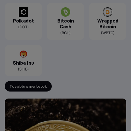
Polkadot
Bitcoin
Wrapped
Cash
Bitcoin
(DOT)
(BCH)
(WBTC)
Shiba Inu
(SHIB)
További ismertetők