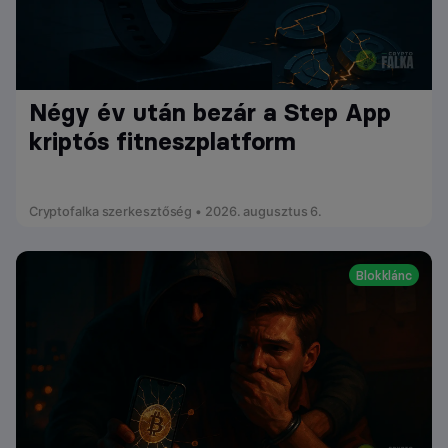
Négy év után bezár a Step App
kriptós fitneszplatform
Cryptofalka szerkesztőség • 2026. augusztus 6.
Blokklánc