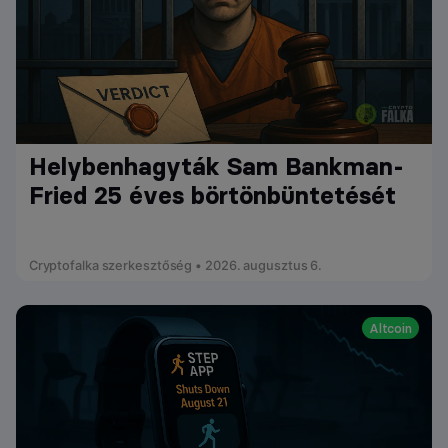
Helybenhagyták Sam Bankman-
Fried 25 éves börtönbüntetését
Cryptofalka szerkesztőség • 2026. augusztus 6.
Altcoin