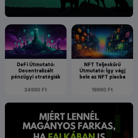
DeFi Útmutató:
NFT Teljeskörű
Decentralizált
Útmutató: Így vágj
pénzügyi stratégiák
bele az NFT piacba
34990 Ft
19990 Ft