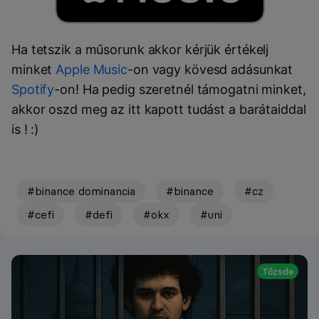
Ha tetszik a műsorunk akkor kérjük értékelj
minket
Apple Music
-on vagy kövesd adásunkat
Spotify
-on! Ha pedig szeretnél támogatni minket,
akkor oszd meg az itt kapott tudást a barátaiddal
is ! :)
#binance dominancia
#binance
#cz
#cefi
#defi
#okx
#uni
Tőzsde