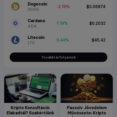
Dogecoin
-2.19%
$0.06874
DOGE
Cardano
7.19%
$0.2032
ADA
Litecoin
0.44%
$45.42
LTC
További árfolyamok
Kripto Konzultáció:
Passzív Jövedelem
Elakadtál? Szakértőink
Művészete: Kripto