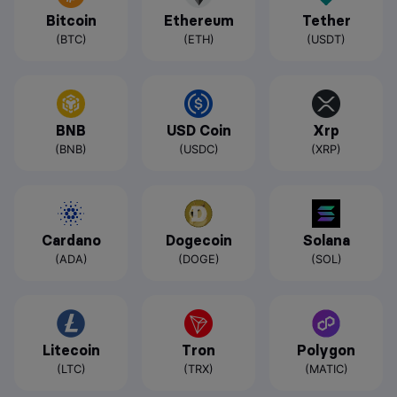
Bitcoin
Ethereum
Tether
(BTC)
(ETH)
(USDT)
BNB
USD Coin
Xrp
(BNB)
(USDC)
(XRP)
Cardano
Dogecoin
Solana
(ADA)
(DOGE)
(SOL)
Litecoin
Tron
Polygon
(LTC)
(TRX)
(MATIC)