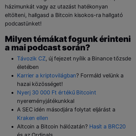
házimunkát vagy az utazást hatékonyan
eltölteni, hallgasd a Bitcoin kisokos-ra hallgató
podcastünket!
Milyen témákat fogunk érinteni
a mai podcast során?
Távozik CZ
, új fejezet nyílik a Binance tőzsde
életében
Karrier a kriptovilágban
? Formáld velünk a
hazai közösséget!
Nyerj 30 000 Ft értékű Bitcoint
nyereményjátékunkkal
A SEC idén másodjára folytat eljárást a
Kraken ellen
Altcoin a Bitcoin hálózatán?
Hasít a BRC20
és az Ordinals