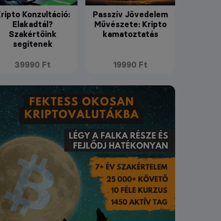
ripto Konzultáció:
Passzív Jövedelem
Elakadtál?
Művészete: Kripto
Szakértőink
kamatoztatás
segítenek
39990 Ft
19990 Ft