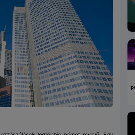
p
hozzászólások legtöbbje német nyelvű. Egy