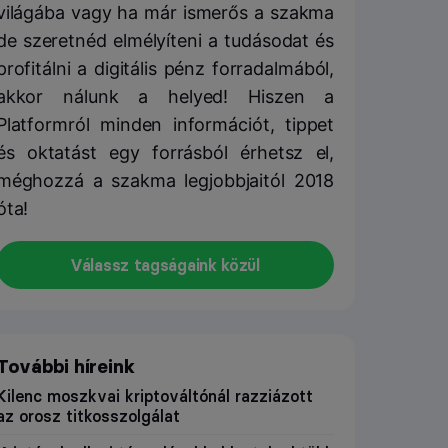
világába vagy ha már ismerős a szakma
de szeretnéd elmélyíteni a tudásodat és
profitálni a digitális pénz forradalmából,
akkor nálunk a helyed! Hiszen a
Platformról minden információt, tippet
és oktatást egy forrásból érhetsz el,
méghozzá a szakma legjobbjaitól 2018
óta!
Válassz tagságaink közül
További híreink
Kilenc moszkvai kriptováltónál razziázott
az orosz titkosszolgálat