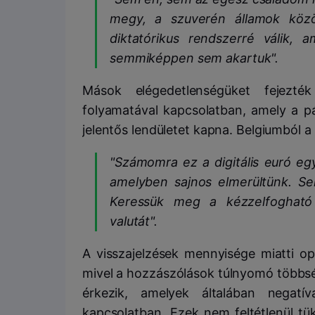
megy, a szuverén államok közöt
diktatórikus rendszerré válik, 
semmiképpen sem akartuk".
Mások elégedetlenségüket fejezték
folyamatával kapcsolatban, amely a pá
jelentős lendületet kapna. Belgiumból 
"Számomra ez a digitális euró eg
amelyben sajnos elmerültünk. Se
Keressük meg a kézzelfogható t
valutát".
A visszajelzések mennyisége miatti o
mivel a hozzászólások túlnyomó többs
érkezik, amelyek általában negatí
kapcsolatban. Ezek nem feltétlenül tü