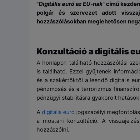
"
Digitális euró az EU-nak
" című kezdem
polgár és szervezet adott vissza
hozzászólásokban
meglehetősen nega
Konzultáció a digitális e
A honlapon található hozzászólási szek
is található. Ezzel gyűjtenek informác
és a szakértőktől a leendő digitális e
pénzmosás és a terrorizmus finanszír
pénzügyi stabilitásra gyakorolt hatások,
A
digitális euró
jogszabályi megfontolás
a mostani konzultáció. A visszajelzés
hozzászólni.