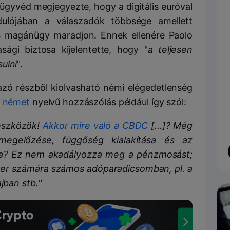
ügyvéd megjegyezte, hogy a digitális euróval
rdulójában a válaszadók többsége amellett
is magánügy maradjon. Ennek ellenére Paolo
ági biztosa kijelentette, hogy "
a teljesen
ulni
".
mazó részből kiolvasható némi elégedetlenség
n
német
nyelvű hozzászólás például így szól:
őeszközök!
Akkor mire való a CBDC
[...]? Még
megelőzése, függőség kialakítása és az
sa? Ez nem akadályozza meg a pénzmosást;
zezer számára számos adóparadicsomban, pl. a
ban stb."