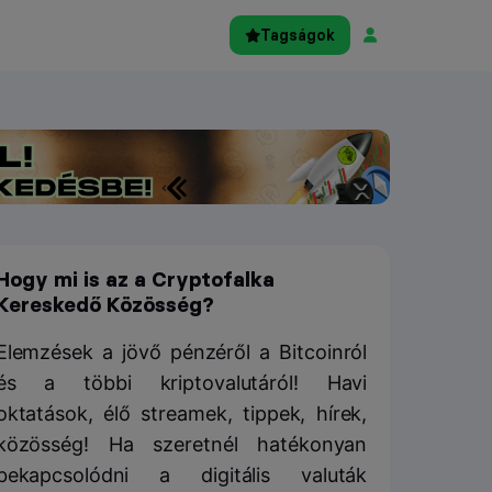
Tagságok
Hogy mi is az a Cryptofalka
Kereskedő Közösség?
Elemzések a jövő pénzéről a Bitcoinról
és a többi kriptovalutáról! Havi
oktatások, élő streamek, tippek, hírek,
közösség! Ha szeretnél hatékonyan
bekapcsolódni a digitális valuták