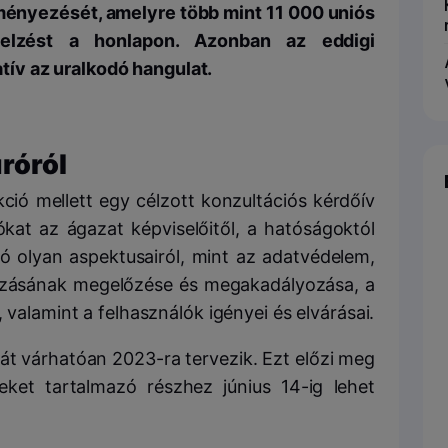
ényezését, amelyre több mint 11 000 uniós
jelzést a honlapon. A
zonban a
z eddigi
tív
az uralkodó hangulat.
uróról
ció mellett egy célzott konzultációs kérdőív
iókat az ágazat képviselőitől, a hatóságoktól
uró olyan aspektusairól, mint az adatvédelem,
ozásának megelőzése és megakadályozása, a
 valamint a felhasználók igényei és elvárásai.
át várhatóan 2023-ra tervezik. Ezt előzi meg
eket tartalmazó részhez június 14-ig lehet