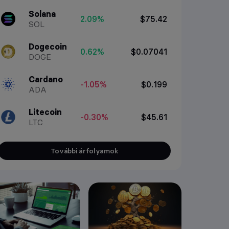
Solana
2.09%
$75.42
SOL
Dogecoin
0.62%
$0.07041
DOGE
Cardano
-1.05%
$0.199
ADA
Litecoin
-0.30%
$45.61
LTC
További árfolyamok