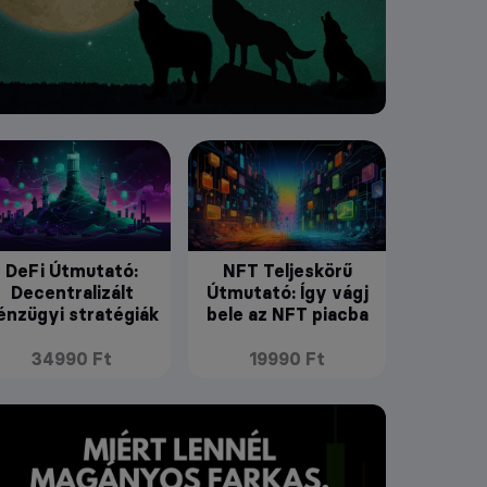
DeFi Útmutató:
NFT Teljeskörű
Decentralizált
Útmutató: Így vágj
énzügyi stratégiák
bele az NFT piacba
34990 Ft
19990 Ft