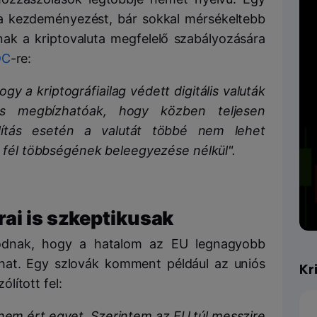
a kezdeményezést, bár sokkal mérsékeltebb
k a kriptovaluta megfelelő szabályozására
DC
-re:
ogy a kriptográfiailag védett digitális valuták
s megbízhatóak, hogy közben teljesen
állítás esetén a valutát többé nem lehet
 fél többségének beleegyezése nélkül".
ai is szkeptikusak
gódnak, hogy a hatalom az EU legnagyobb
hat. Egy szlovák komment például az uniós
Kr
lított fel:
em ért egyet. Szerintem az EU túl messzire