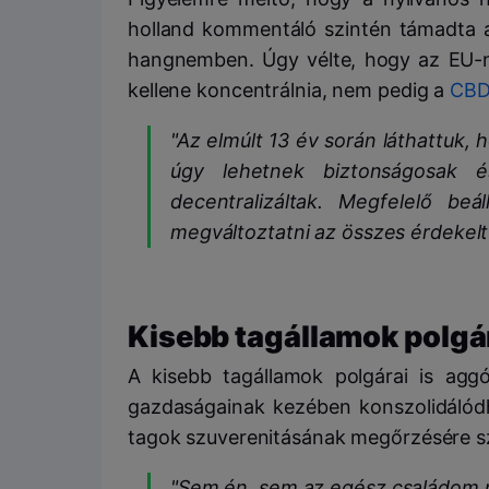
holland kommentáló szintén támadta 
hangnemben. Úgy vélte, hogy az EU-na
kellene koncentrálnia, nem pedig a
CB
"Az elmúlt 13 év során láthattuk, h
úgy lehetnek biztonságosak é
decentralizáltak. Megfelelő be
megváltoztatni az összes érdekelt
Kisebb tagállamok polgár
A kisebb tagállamok polgárai is ag
gazdaságainak kezében konszolidálód
tagok szuverenitásának megőrzésére szó
"Sem én, sem az egész családom n