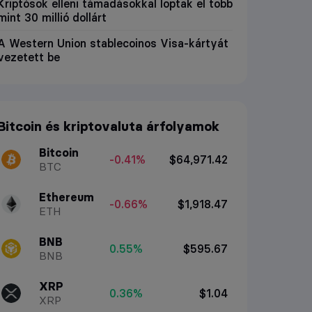
Kriptósok elleni támadásokkal loptak el több
mint 30 millió dollárt
A Western Union stablecoinos Visa-kártyát
vezetett be
Bitcoin és kriptovaluta árfolyamok
Bitcoin
-0.41%
$64,971.42
BTC
Ethereum
-0.66%
$1,918.47
ETH
BNB
0.55%
$595.67
BNB
XRP
0.36%
$1.04
XRP