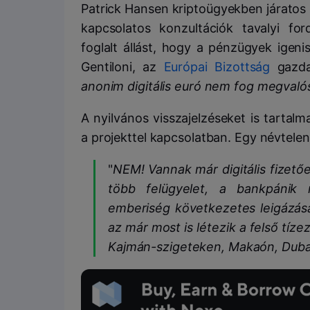
Patrick Hansen kriptoügyekben járatos 
kapcsolatos konzultációk tavalyi fo
foglalt állást, hogy a pénzügyek igen
Gentiloni, az
Európai Bizottság
gazdas
anonim digitális euró nem fog megvalós
A nyilvános visszajelzéseket is tartal
a projekttel kapcsolatban. Egy névtele
"
NEM! Vannak már digitális fizet
több felügyelet, a bankpánik 
emberiség következetes leigázá
az már most is létezik a felső tí
Kajmán-szigeteken, Makaón, Dubaj