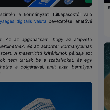
K
intén a kormányzati túlkapásoktól való
ységes digitális valuta
bevezetése lehetővé
ját. Az az aggodalmam, hogy az alapvető
 kerülhetnek, és az autoriter kormányoknak
szert. A maastrichti kritériumok példája azt
ok nem tartják be a szabályokat, és egy
ehetne a polgáraival, amit akar, bármilyen
"