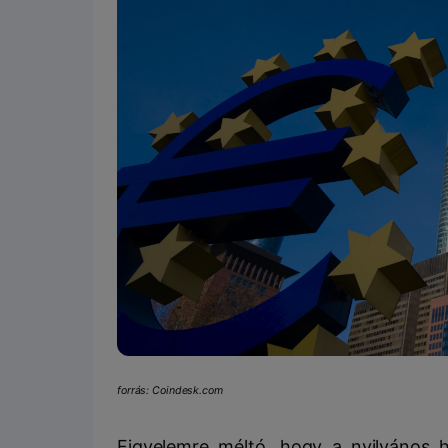
forrás: Coindesk.com
Figyelemre méltó, hogy a nyilvános 