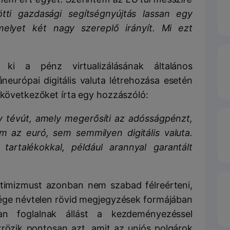
ti gazdasági segítségnyújtás lassan egy
amelyet két nagy szereplő irányít. Mi ezt
 ki a pénz virtualizálásának általános
neurópai digitális valuta létrehozása esetén
a következőket írta egy hozzászóló:
y tévút, amely megerősíti az adósságpénzt,
m az euró, sem semmilyen digitális valuta.
artalékokkal, például arannyal garantált
ptimizmust azonban nem szabad félreérteni,
ége névtelen rövid megjegyzések formájában
van foglalnak állást a kezdeményezéssel
krözik pontosan azt, amit az uniós polgárok