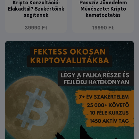
Kripto Konzultáció:
Passzív Jövedelem
Elakadtál? Szakértőink
Művészete: Kripto
segítenek
kamatoztatás
39990 Ft
19990 Ft