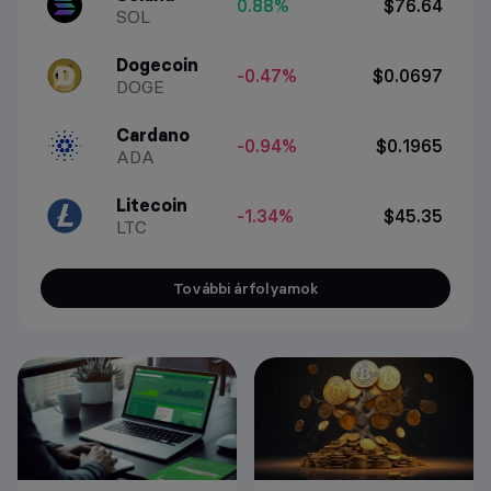
0.88%
$76.64
SOL
Dogecoin
-0.47%
$0.0697
DOGE
Cardano
-0.94%
$0.1965
ADA
Litecoin
-1.34%
$45.35
LTC
További árfolyamok