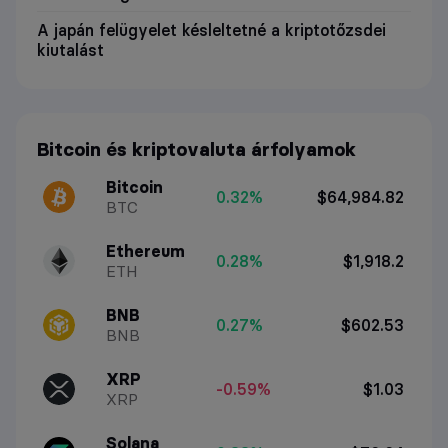
A japán felügyelet késleltetné a kriptotőzsdei
kiutalást
Bitcoin és kriptovaluta árfolyamok
Bitcoin
0.32%
$64,984.82
BTC
Ethereum
0.28%
$1,918.2
ETH
BNB
0.27%
$602.53
BNB
XRP
-0.59%
$1.03
XRP
Solana