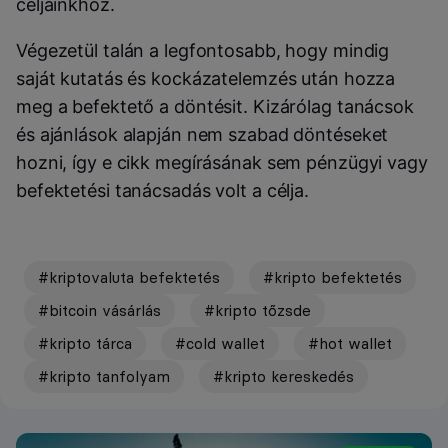
céljainkhoz.
Végezetül talán a legfontosabb, hogy mindig
saját kutatás és kockázatelemzés után hozza
meg a befektető a döntésit. Kizárólag tanácsok
és ajánlások alapján nem szabad döntéseket
hozni, így e cikk megírásának sem pénzügyi vagy
befektetési tanácsadás volt a célja.
#kriptovaluta befektetés
#kripto befektetés
#bitcoin vásárlás
#kripto tőzsde
#kripto tárca
#cold wallet
#hot wallet
#kripto tanfolyam
#kripto kereskedés