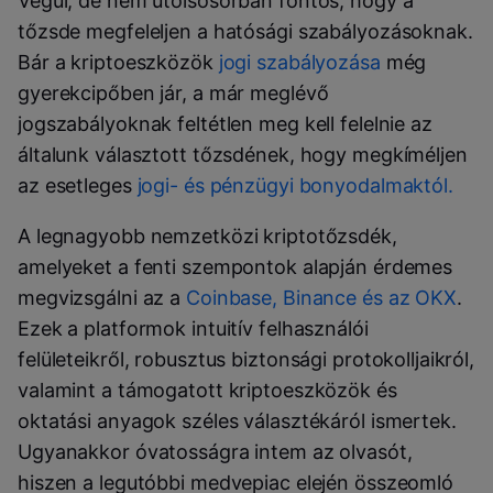
Végül, de nem utolsósorban fontos, hogy a
tőzsde megfeleljen a hatósági szabályozásoknak.
Bár a kriptoeszközök
jogi szabályozása
még
gyerekcipőben jár, a már meglévő
jogszabályoknak feltétlen meg kell felelnie az
általunk választott tőzsdének, hogy megkíméljen
az esetleges
jogi- és pénzügyi bonyodalmaktól.
A legnagyobb nemzetközi kriptotőzsdék,
amelyeket a fenti szempontok alapján érdemes
megvizsgálni az a
Coinbase, Binance és az OKX
.
Ezek a platformok intuitív felhasználói
felületeikről, robusztus biztonsági protokolljaikról,
valamint a támogatott kriptoeszközök és
oktatási anyagok széles választékáról ismertek.
Ugyanakkor óvatosságra intem az olvasót,
hiszen a legutóbbi medvepiac elején összeomló