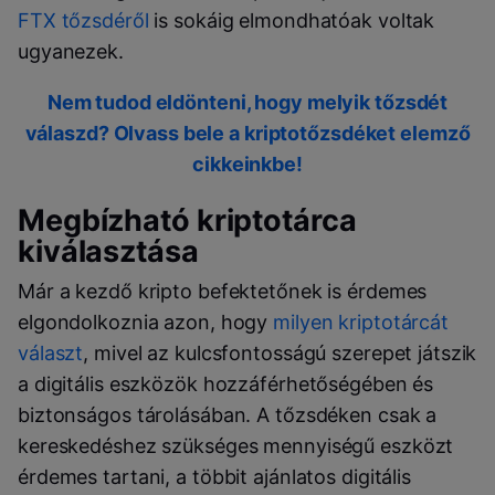
FTX tőzsdéről
is sokáig elmondhatóak voltak
ugyanezek.
Nem tudod eldönteni, hogy melyik tőzsdét
válaszd? Olvass bele a kriptotőzsdéket elemző
cikkeinkbe!
Megbízható kriptotárca
kiválasztása
Már a kezdő kripto befektetőnek is érdemes
elgondolkoznia azon, hogy
milyen kriptotárcát
választ
, mivel az kulcsfontosságú szerepet játszik
a digitális eszközök hozzáférhetőségében és
biztonságos tárolásában. A tőzsdéken csak a
kereskedéshez szükséges mennyiségű eszközt
érdemes tartani, a többit ajánlatos digitális