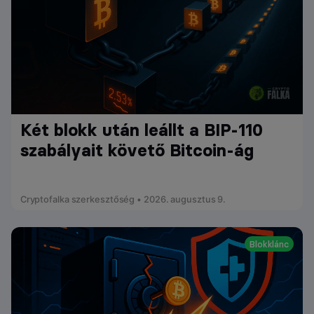
Két blokk után leállt a BIP-110
szabályait követő Bitcoin-ág
Cryptofalka szerkesztőség • 2026. augusztus 9.
Blokklánc