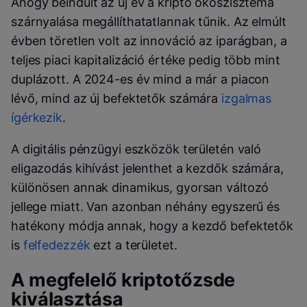
Ahogy beindult az új év a kripto ökoszisztéma
szárnyalása megállíthatatlannak tűnik. Az elmúlt
évben töretlen volt az innováció az iparágban, a
teljes piaci kapitalizáció értéke pedig több mint
duplázott. A 2024-es év mind a már a piacon
lévő, mind az új befektetők számára
izgalmas
ígérkezik
.
A digitális pénzügyi eszközök területén való
eligazodás kihívást jelenthet a kezdők számára,
különösen annak dinamikus, gyorsan változó
jellege miatt. Van azonban néhány egyszerű és
hatékony módja annak, hogy a kezdő befektetők
is
felfedezzék
ezt a területet.
A megfelelő kriptotőzsde
kiválasztása