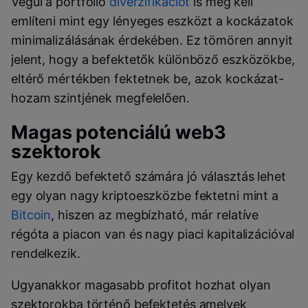
Végül a portfólió
diverzifikációt
is meg kell
említeni mint egy lényeges eszközt a kockázatok
minimalizálásának érdekében. Ez tömören annyit
jelent, hogy a befektetők különböző eszközökbe,
eltérő mértékben fektetnek be, azok kockázat-
hozam szintjének megfelelően.
Magas potenciálú web3
szektorok
Egy kezdő befektető számára jó választás lehet
egy olyan nagy kriptoeszközbe fektetni mint a
Bitcoin
, hiszen az megbízható, már relatíve
régóta a piacon van és nagy piaci kapitalizációval
rendelkezik.
Ugyanakkor magasabb profitot hozhat olyan
szektorokba történő befektetés amelyek