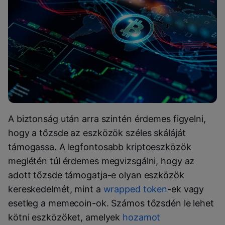
A biztonság után arra szintén érdemes figyelni,
hogy a tőzsde az eszközök széles skáláját
támogassa. A legfontosabb kriptoeszközök
meglétén túl érdemes megvizsgálni, hogy az
adott tőzsde támogatja-e olyan eszközök
kereskedelmét, mint a
wrapped token
-ek vagy
esetleg a memecoin-ok. Számos tőzsdén le lehet
kötni eszközöket, amelyek
hozamot