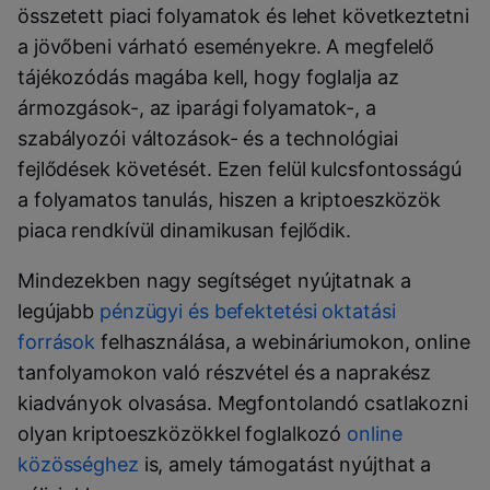
összetett piaci folyamatok és lehet következtetni
a jövőbeni várható eseményekre. A megfelelő
tájékozódás magába kell, hogy foglalja az
ármozgások-, az iparági folyamatok-, a
szabályozói változások- és a technológiai
fejlődések követését. Ezen felül kulcsfontosságú
a folyamatos tanulás, hiszen a kriptoeszközök
piaca rendkívül dinamikusan fejlődik.
Mindezekben nagy segítséget nyújtatnak a
legújabb
pénzügyi és befektetési oktatási
források
felhasználása, a webináriumokon, online
tanfolyamokon való részvétel és a naprakész
kiadványok olvasása. Megfontolandó csatlakozni
olyan kriptoeszközökkel foglalkozó
online
közösséghez
is, amely támogatást nyújthat a