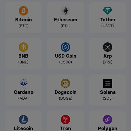
Bitcoin
Ethereum
Tether
(BTC)
(ETH)
(USDT)
BNB
USD Coin
Xrp
(BNB)
(USDC)
(XRP)
Cardano
Dogecoin
Solana
(ADA)
(DOGE)
(SOL)
Litecoin
Tron
Polygon