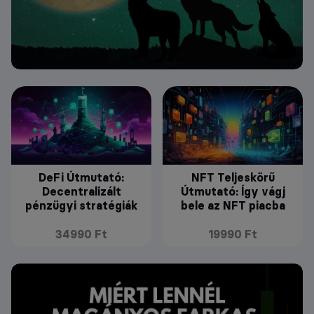
DeFi Útmutató:
NFT Teljeskörű
Decentralizált
Útmutató: Így vágj
pénzügyi stratégiák
bele az NFT piacba
34990 Ft
19990 Ft