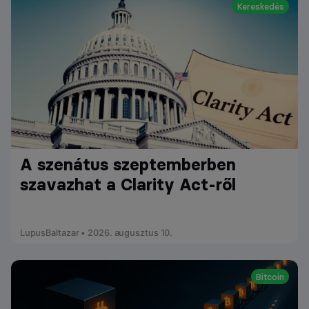
Kereskedés
A szenátus szeptemberben
szavazhat a Clarity Act-ről
LupusBaltazar • 2026. augusztus 10.
Bitcoin