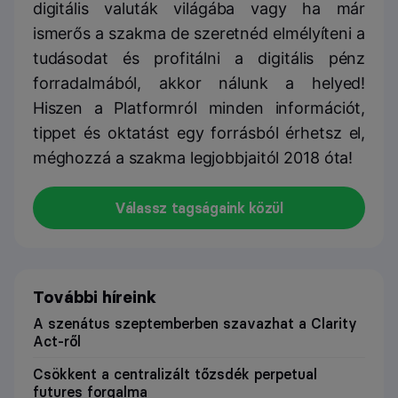
digitális valuták világába vagy ha már
ismerős a szakma de szeretnéd elmélyíteni a
tudásodat és profitálni a digitális pénz
forradalmából, akkor nálunk a helyed!
Hiszen a Platformról minden információt,
tippet és oktatást egy forrásból érhetsz el,
méghozzá a szakma legjobbjaitól 2018 óta!
Válassz tagságaink közül
További híreink
A szenátus szeptemberben szavazhat a Clarity
Act-ről
Csökkent a centralizált tőzsdék perpetual
futures forgalma