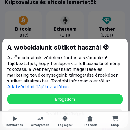
Kriptovaluta és altcoin ismertetők
Bitcoin
Ethereum
Tether
(BTC)
(ETH)
(USDT)
A weboldalunk sütiket használ 🍪
Az Ön adatainak védelme fontos a számunkra!
Tájékoztatjuk, hogy honlapunk a felhasználói élmény
BNB
USD Coin
Xrp
fokozása, a webhelyhasználat megértése és
(BNB)
(USDC)
(XRP)
marketing tevékenységeink támogatása érdekében
sütiket alkalmazhat. További információ erről az
Adatvédelmi Tájékoztatóban
.
Elfogadom
Cardano
Dogecoin
Solana
(ADA)
(DOGE)
(SOL)
További lehetőségek
Kezdőknek
Árfolyamok
Tagságok
Tőzsdék
Shop