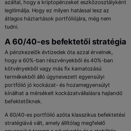
azáltal, hogy a kriptopénzeket eszközosztályként
legitimálja. Hogy ez milyen hatással lesz az
átlagos háztartások portfóliójára, még nem
tudni.
A 60/40-es befektetői stratégia
A pénzkezelők évtizedek óta azzal érvelnek,
hogy a 60%-ban részvényekből és 40%-ban
kötvényekből vagy más fix kamatozású
termékekből álló úgynevezett egyensúlyi
portfólió jó kockázat- és hozamegyensúlyt
kínálhat a mérsékelt kockázatvállalásra hajlandó
befektetőknek.
A 60/40-es portfólió azóta klasszikus befektetési
stratégiává vált, amely állítólag megfelelő