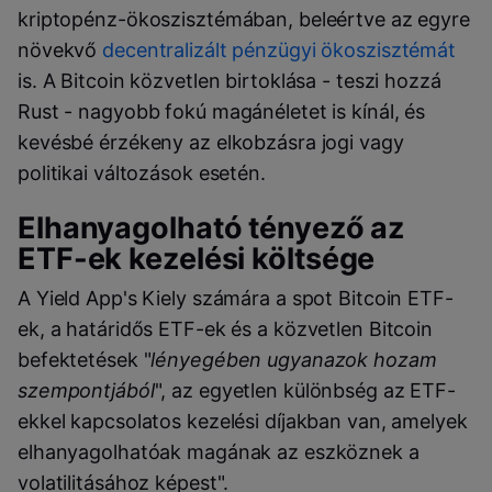
kriptopénz-ökoszisztémában, beleértve az egyre
növekvő
decentralizált pénzügyi ökoszisztémát
is. A Bitcoin közvetlen birtoklása - teszi hozzá
Rust - nagyobb fokú magánéletet is kínál, és
kevésbé érzékeny az elkobzásra jogi vagy
politikai változások esetén.
Elhanyagolható tényező az
ETF-ek kezelési költsége
A Yield App's Kiely számára a spot Bitcoin ETF-
ek, a határidős ETF-ek és a közvetlen Bitcoin
befektetések "
lényegében ugyanazok hozam
szempontjából
", az egyetlen különbség az ETF-
ekkel kapcsolatos kezelési díjakban van, amelyek
elhanyagolhatóak magának az eszköznek a
volatilitásához képest".