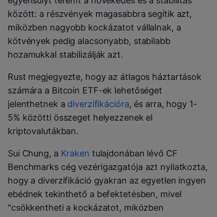
egyensúlyt teremt a növekedés és a stabilitás
között: a részvények magasabbra segítik azt,
miközben nagyobb kockázatot vállalnak, a
kötvények pedig alacsonyabb, stabilabb
hozamukkal stabilizálják azt.
Rust megjegyezte, hogy az átlagos háztartások
számára a Bitcoin ETF-ek lehetőséget
jelenthetnek a
diverzifikációra
, és arra, hogy 1-
5% közötti összeget helyezzenek el
kriptovalutákban.
Sui Chung, a
Kraken
tulajdonában lévő CF
Benchmarks cég vezérigazgatója azt nyilatkozta,
hogy a diverzifikáció gyakran az egyetlen ingyen
ebédnek tekinthető a befektetésben, mivel
"csökkentheti a kockázatot, miközben