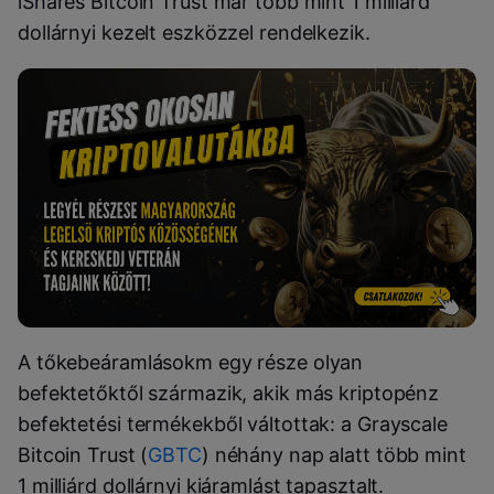
iShares Bitcoin Trust már több mint 1 milliárd
dollárnyi kezelt eszközzel rendelkezik.
A tőkebeáramlásokm egy része olyan
befektetőktől származik, akik más kriptopénz
befektetési termékekből váltottak: a Grayscale
Bitcoin Trust (
GBTC
) néhány nap alatt több mint
1 milliárd dollárnyi kiáramlást tapasztalt.