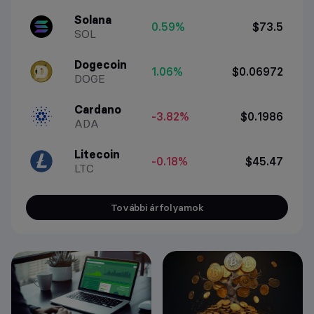
Solana
0.59%
$73.5
SOL
Dogecoin
1.06%
$0.06972
DOGE
Cardano
-3.82%
$0.1986
ADA
Litecoin
-0.18%
$45.47
LTC
További árfolyamok