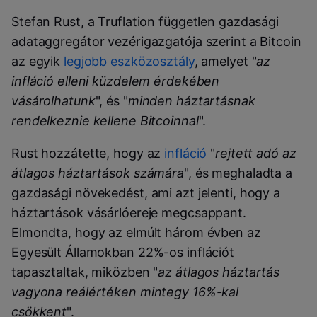
Stefan Rust, a Truflation független gazdasági
adataggregátor vezérigazgatója szerint a Bitcoin
az egyik
legjobb eszközosztály
, amelyet "
az
infláció elleni küzdelem érdekében
vásárolhatunk
", és "
minden háztartásnak
rendelkeznie kellene Bitcoinnal
".
Rust hozzátette, hogy az
infláció
"
rejtett adó az
átlagos háztartások számára
", és meghaladta a
gazdasági növekedést, ami azt jelenti, hogy a
háztartások vásárlóereje megcsappant.
Elmondta, hogy az elmúlt három évben az
Egyesült Államokban 22%-os inflációt
tapasztaltak, miközben "
az átlagos háztartás
vagyona reálértéken mintegy 16%-kal
csökkent
".