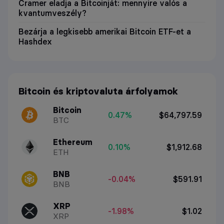
Cramer eladja a Bitcoinját: mennyire valós a
kvantumveszély?
Bezárja a legkisebb amerikai Bitcoin ETF-et a
Hashdex
Bitcoin és kriptovaluta árfolyamok
Bitcoin
0.47%
$64,797.59
BTC
Ethereum
0.10%
$1,912.68
ETH
BNB
-0.04%
$591.91
BNB
XRP
-1.98%
$1.02
XRP