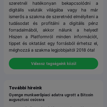
szeretnél hatékonyan bekapcsolódni a
digitális valuták világába vagy ha már
ismerős a szakma de szeretnéd elmélyíteni a
tudásodat és profitálni a digitális pénz
forradalmából, akkor nálunk a helyed!
Hiszen a Platformról minden információt,
tippet és oktatást egy forrásból érhetsz el,
méghozzá a szakma legjobbjaitól 2018 óta!
Válassz tagságaink közül
További híreink
Gyenge munkaerőpiaci adatra ugrott a Bitcoin
augusztusi csúcsra