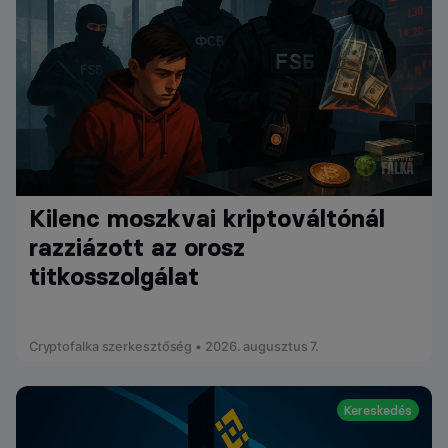
Kilenc moszkvai kriptováltónál
razziázott az orosz
titkosszolgálat
Cryptofalka szerkesztőség • 2026. augusztus 7.
Kereskedés