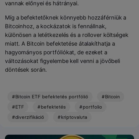
vannak előnyei és hátrányai.
Míg a befektetőknek könnyebb hozzáférniük a
Bitcoinhoz, a kockázatok is fennállnak,
különösen a letétkezelés és a rollover költségek
miatt. A Bitcoin befektetése átalakíthatja a
hagyományos portfóliókat, de ezeket a
változásokat figyelembe kell venni a jövőbeli
döntések során.
#Bitcoin ETF befektetés portfólió
#Bitcoin
#ETF
#befektetés
#portfolio
#diverzifikáció
#kriptovaluta