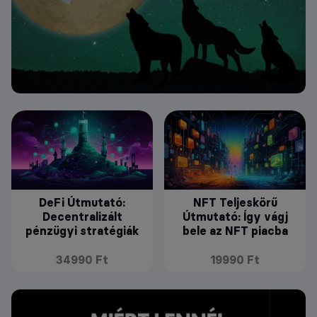
DeFi Útmutató:
NFT Teljeskörű
Decentralizált
Útmutató: Így vágj
pénzügyi stratégiák
bele az NFT piacba
34990 Ft
19990 Ft