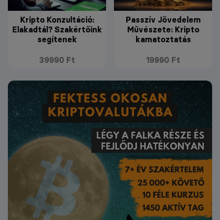
Kripto Konzultáció:
Passzív Jövedelem
Elakadtál? Szakértőink
Művészete: Kripto
segítenek
kamatoztatás
39990 Ft
19990 Ft