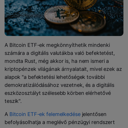
A Bitcoin ETF-ek megkönnyíthetik mindenki
számára a digitális valutákba való befektetést,
mondta Rust, még akkor is, ha nem ismeri a
kriptopénzek világának árnyalatait, mivel ezek az
alapok "a befektetési lehetőségek további
demokratizálódásához vezetnek, és a digitális
eszközosztályt szélesebb körben elérhetővé
teszik".
A
Bitcoin ETF-ek felemelkedése
jelentősen
befolyásolhatja a meglévő pénzügyi rendszert