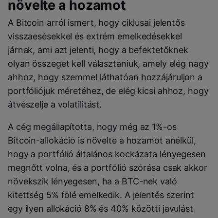
növelte a hozamot
A Bitcoin arról ismert, hogy ciklusai jelentős
visszaesésekkel és extrém emelkedésekkel
járnak, ami azt jelenti, hogy a befektetőknek
olyan összeget kell választaniuk, amely elég nagy
ahhoz, hogy szemmel láthatóan hozzájáruljon a
portfóliójuk méretéhez, de elég kicsi ahhoz, hogy
átvészelje a volatilitást.
A cég megállapította, hogy még az 1%-os
Bitcoin-allokáció is növelte a hozamot anélkül,
hogy a portfólió általános kockázata lényegesen
megnőtt volna, és a portfólió szórása csak akkor
növekszik lényegesen, ha a BTC-nek való
kitettség 5% fölé emelkedik. A jelentés szerint
egy ilyen allokáció 8% és 40% közötti javulást