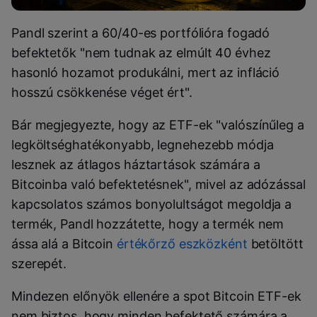
Pandl szerint a 60/40-es portfólióra fogadó
befektetők "nem tudnak az elmúlt 40 évhez
hasonló hozamot produkálni, mert az infláció
hosszú csökkenése véget ért".
Bár megjegyezte, hogy az ETF-ek "valószínűleg a
legköltséghatékonyabb, legnehezebb módja
lesznek az átlagos háztartások számára a
Bitcoinba való befektetésnek", mivel az adózással
kapcsolatos számos bonyolultságot megoldja a
termék, Pandl hozzátette, hogy a termék nem
ássa alá a Bitcoin
értékőrző eszközként
betöltött
szerepét.
Mindezen előnyök ellenére a spot Bitcoin ETF-ek
nem biztos, hogy minden befektető számára a