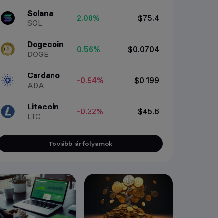
Solana
2.08%
$75.4
SOL
Dogecoin
0.56%
$0.0704
DOGE
Cardano
-0.94%
$0.199
ADA
Litecoin
-0.32%
$45.6
LTC
További árfolyamok