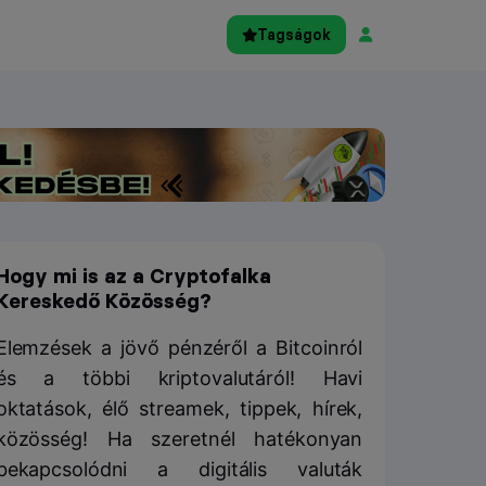
Tagságok
Hogy mi is az a Cryptofalka
Kereskedő Közösség?
Elemzések a jövő pénzéről a Bitcoinról
és a többi kriptovalutáról! Havi
oktatások, élő streamek, tippek, hírek,
közösség! Ha szeretnél hatékonyan
bekapcsolódni a digitális valuták