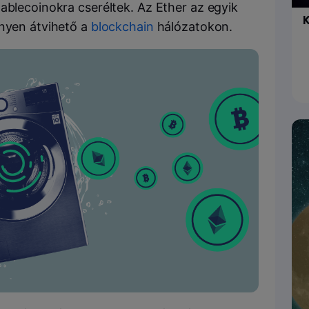
ablecoinokra cseréltek. Az Ether az egyik
K
nnyen átvihető a
blockchain
hálózatokon.