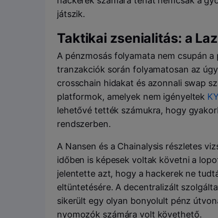
hackerek számára tehát nemcsak a gyo
játszik.
Taktikai zsenialitás: a 
A pénzmosás folyamata nem csupán a pé
tranzakciók során folyamatosan az úg
crosschain hidakat és azonnali swap sz
platformok, amelyek nem igényeltek
KY
lehetővé tették számukra, hogy gyakorla
rendszerben.
A Nansen és a Chainalysis részletes vi
időben is képesek voltak követni a lo
jelentette azt, hogy a hackerek ne tudt
eltüntetésére. A decentralizált szolgált
sikerült egy olyan bonyolult pénz útvon
nyomozók számára volt követhető.