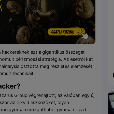
a hackereknek ezt a gigantikus összeget
finomult pénzmosási stratégia. Az esetről két
ainalysis osztotta meg részletes elemzését,
omult technikáit.
acker?
azarus Group végrehajtott, az valóban egy új
ször az illikvid eszközöket, olyan
nne gyorsan mozgathatni, gyorsan likvid