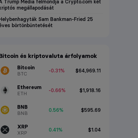
A Trump Media felmondja a Crypto.com két
kriptós megállapodását
Helybenhagyták Sam Bankman-Fried 25
éves börtönbüntetését
Bitcoin és kriptovaluta árfolyamok
Bitcoin
-0.31%
$64,969.11
BTC
Ethereum
-0.66%
$1,918.16
ETH
BNB
0.56%
$595.69
BNB
XRP
0.41%
$1.04
XRP