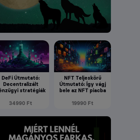
DeFi Útmutató:
NFT Teljeskörű
Decentralizált
Útmutató: Így vágj
énzügyi stratégiák
bele az NFT piacba
34990 Ft
19990 Ft