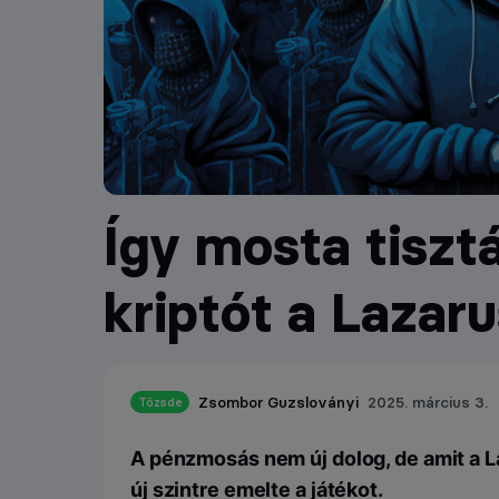
Így mosta tisztá
kriptót a Lazar
Zsombor Guzsloványi
2025. március 3.
Tőzsde
A pénzmosás nem új dolog, de amit a L
új szintre emelte a játékot.