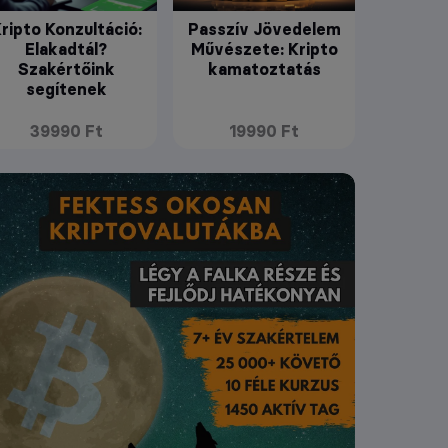
ripto Konzultáció:
Passzív Jövedelem
Elakadtál?
Művészete: Kripto
Szakértőink
kamatoztatás
segítenek
39990 Ft
19990 Ft