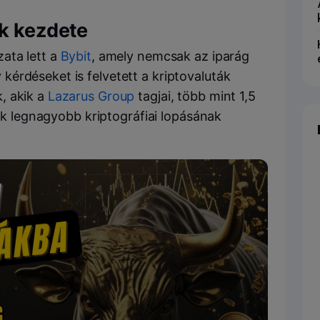
ak kezdete
ata lett a
Bybit
, amely nemcsak az iparág
érdéseket is felvetett a kriptovaluták
, akik a
Lazarus Group
tagjai, több mint 1,5
dők legnagyobb kriptográfiai lopásának