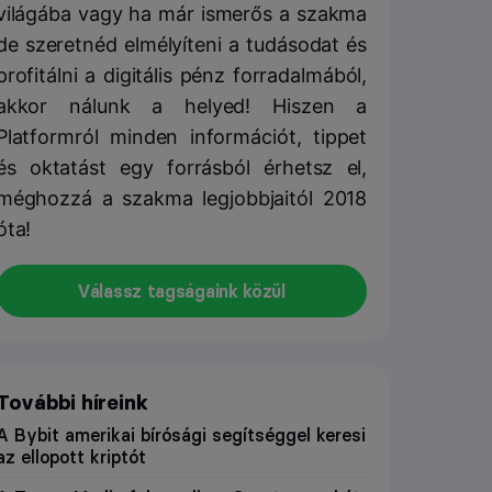
világába vagy ha már ismerős a szakma
de szeretnéd elmélyíteni a tudásodat és
profitálni a digitális pénz forradalmából,
akkor nálunk a helyed! Hiszen a
Platformról minden információt, tippet
és oktatást egy forrásból érhetsz el,
méghozzá a szakma legjobbjaitól 2018
óta!
Válassz tagságaink közül
További híreink
A Bybit amerikai bírósági segítséggel keresi
az ellopott kriptót