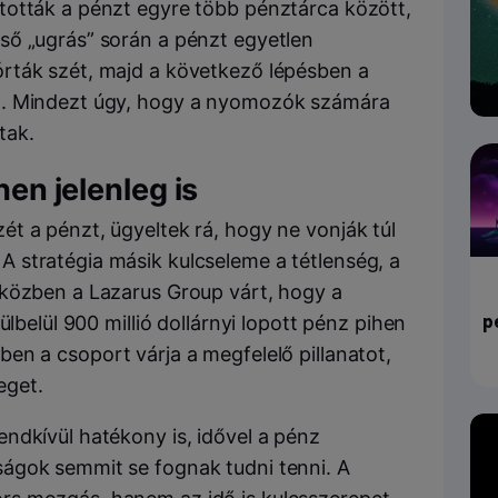
tották a pénzt egyre több pénztárca között,
ső „ugrás” során a pénzt egyetlen
rták szét, majd a következő lépésben a
t. Mindezt úgy, hogy a nyomozók számára
tak.
hen jelenleg is
t a pénzt, ügyeltek rá, hogy ne vonják túl
 stratégia másik kulcseleme a tétlenség, a
iközben a Lazarus Group várt, hogy a
p
ülbelül 900 millió dollárnyi lopott pénz pihen
ben a csoport várja a megfelelő pillanatot,
eget.
ndkívül hatékony is, idővel a pénz
ágok semmit se fognak tudni tenni. A