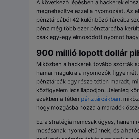
A következő lépésben a hackerek elosz
megnehezítve ezzel a nyomozást. Az el
pénztárcából 42 különböző tárcába szó
pénz még több ezer pénztárcába kerül
csak egy-egy elmosódott nyomot hagy
900 millió lopott dollár pi
Miközben a hackerek tovább szórták szé
hamar magukra a nyomozók figyelmét. A
pénztárcák egy része tétlen maradt, m
közfigyelem lecsillapodjon. Jelenleg kör
ezekben a tétlen
pénztárcákban
, miköz
hogy mozgásba hozza a maradék össz
Ez a stratégia nemcsak ügyes, hanem re
mosásának nyomai eltűnnek, és a hatós