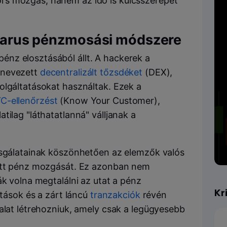
rs mozgás, hanem az idő is kulcsszerepet
Lazarus pénzmosási módszere
nz elosztásából állt. A hackerek a
ynevezett
decentralizált tőzsdéket
(DEX),
olgáltatásokat használtak. Ezek a
C-ellenőrzést
(Know Your Customer),
tilag "láthatatlanná" válljanak a
zsgálatainak köszönhetően az elemzők valós
pott pénz mozgását. Ez azonban nem
ák volna megtalálni az utat a pénz
Kr
atások és a zárt láncú
tranzakciók
révén
alat létrehozniuk, amely csak a legügyesebb