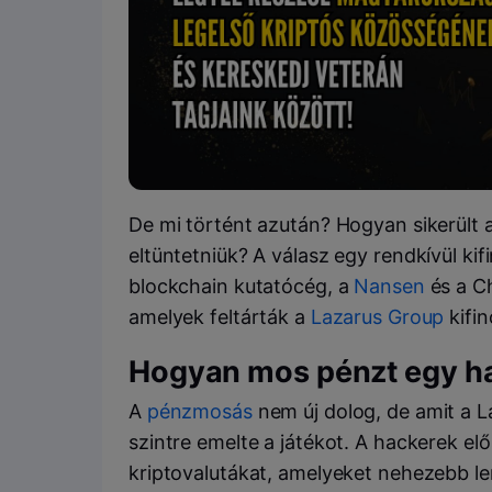
De mi történt azután? Hogyan sikerült 
eltüntetniük? A válasz egy rendkívül ki
blockchain kutatócég, a
Nansen
és a Ch
amelyek feltárták a
Lazarus Group
kifin
Hogyan mos pénzt egy h
A
pénzmosás
nem új dolog, de amit a L
szintre emelte a játékot. A hackerek elő
kriptovalutákat, amelyeket nehezebb le